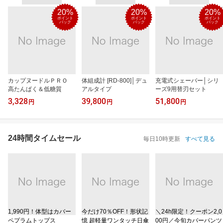
20%
20%
20%
ポイント
ポイント
ポイント
バック
バック
バック
カップヌードルＰＲＯ
体組成計 [RD-800]│デュ
充電式シェーバー│シリ
高たんぱく＆低糖質
アルタイプ
ーズ9用替刃セット
3,328
39,800
51,800
円
円
円
24時間タイムセール
毎日10時更新
すべて見る
1,990円！体型はカバー
今だけ70％OFF！形状記
＼24h限定！クーポン2,0
ペプラムトップス
憶 超軽量ワンタッチ日傘
00円／今旬カバーパンツ