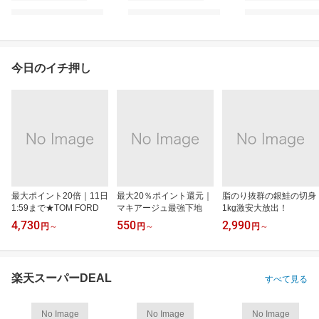
今日のイチ押し
最大ポイント20倍｜11日
最大20％ポイント還元｜
脂のり抜群の銀鮭の切身
1:59まで★TOM FORD
マキアージュ最強下地
1kg激安大放出！
4,730
550
2,990
円
～
円
～
円
～
楽天スーパーDEAL
すべて見る
No Image
No Image
No Image