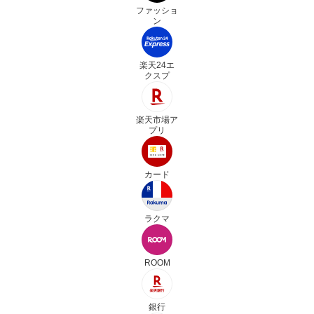
ファッショ
ン
楽天24エ
クスプ
楽天市場ア
プリ
カード
ラクマ
ROOM
銀行