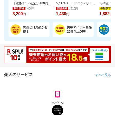
【破格！100gあたり80円（送料無料）】宮崎県産朝引き鶏むね肉4kg⇒3,200円！
＼11％OFF！／コンパクトな2倍巻き！キッチンペーパー 12ロール
6,400円
1,620円
3,
割引価格
割引価格
半額以下
3,200
1,430
1,882
円
円
円
食品と日用品がお
掲載アイテム全品
日
得！
20%以上OFF！
ポ
楽天のサービス
すべて見る
モバイル