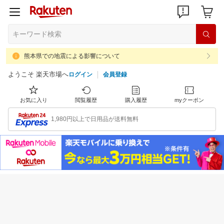
熊本県での地震による影響について
ようこそ 楽天市場へ
ログイン
会員登録
お気に入り
閲覧履歴
購入履歴
myクーポン
1,980円以上で日用品が送料無料