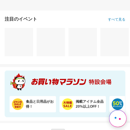
注目のイベント
すべて見る
【期間限定★半額以下セール】 大人気『二十五雑穀米450g』が1,500円⇒699円！
＼7％OFF！ふんわり柔らか／大容量48ロール！2倍巻きトイレットペーパー
1,500円
3,880円
3,
半額以下
割引価格
割引価格
699
3,580
3,500
円
円
円