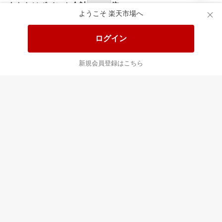
食品と日用品がお
掲載アイテム全品
日
得！
20%以上OFF！
ポ
ようこそ 楽天市場へ
ログイン
あなたはポイント
合計
倍
新規会員登録はこちら
楽天のサービス
すべて見る