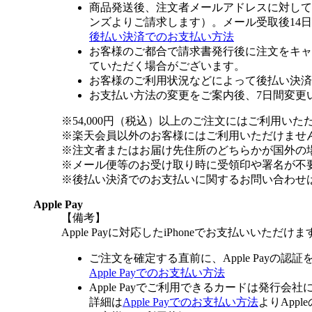
商品発送後、注文者メールアドレスに対して
ンズよりご請求します）。メール受取後14
後払い決済でのお支払い方法
お客様のご都合で請求書発行後に注文をキャ
ていただく場合がございます。
お客様のご利用状況などによって後払い決済
お支払い方法の変更をご案内後、7日間変更
※54,000円（税込）以上のご注文にはご利用いた
※楽天会員以外のお客様にはご利用いただけませ
※注文者またはお届け先住所のどちらかが国外の
※メール便等のお受け取り時に受領印や署名が不
※後払い決済でのお支払いに関するお問い合わせ
Apple Pay
【備考】
Apple Payに対応したiPhoneでお支払いいただけま
ご注文を確定する直前に、Apple Payの認
Apple Payでのお支払い方法
Apple Payでご利用できるカードは発行会
詳細は
Apple Payでのお支払い方法
よりApp