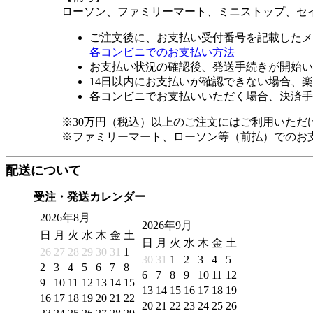
ローソン、ファミリーマート、ミニストップ、セ
ご注文後に、お支払い受付番号を記載したメ
各コンビニでのお支払い方法
お支払い状況の確認後、発送手続きが開始い
14日以内にお支払いが確認できない場合、
各コンビニでお支払いいただく場合、決済手
※30万円（税込）以上のご注文にはご利用いただ
※ファミリーマート、ローソン等（前払）でのお
配送について
受注・発送カレンダー
2026年8月
2026年9月
日
月
火
水
木
金
土
日
月
火
水
木
金
土
26
27
28
29
30
31
1
30
31
1
2
3
4
5
2
3
4
5
6
7
8
6
7
8
9
10
11
12
9
10
11
12
13
14
15
13
14
15
16
17
18
19
16
17
18
19
20
21
22
20
21
22
23
24
25
26