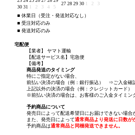
23
24
25
26
27
28
29
27
28
29
30
1
2
3
30
31
1
2
3
4
5
■
休業日（受注・発送対応なし）
■
受注対応のみ
■
発送対応のみ
宅配便
【業者】 ヤマト運輸
【配送サービス名】宅急便
【備考】
商品発送のタイミング
特にご指定がない場合、
前払い決済の場合（例：銀行振込） ⇒ご入金確
上記以外の決済の場合（例：クレジットカード）
※前払い決済の場合は、お客様のご入金タイミン
予約商品について
発売日によって配送希望日にお届けできない場合
また、発売日によって
通常商品より発送に日数が
予約商品は
通常商品と同梱発送できません。