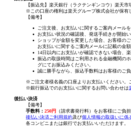
【振込先】楽天銀行（ラクテンギンコウ）楽天市場支
※この口座の権利は楽天グループ株式会社が保有
【備考】
ご注文後、お支払いに関するご案内メールを
お支払い状況の確認後、発送手続きが開始い
ショップが金額を変更した場合、お客様のご
お支払いに関するご案内メールに記載の金額
14日以内にお支払いが確認できない場合、
振込の取扱時間はご利用される金融機関のホ
グにてお振込みください。
誠に勝手ながら、振込手数料はお客様のご負
※ご注文者様名義の口座よりお支払いください。
※銀行振込でのお支払いに関するお問い合わせは
後払い決済
【備考】
手数料：
250円
（請求書発行料）をお客様にご負担
後払い決済ご利用規約
及び
個人情報の取扱いに係
各コンビニまたは銀行でお支払いいただけます。