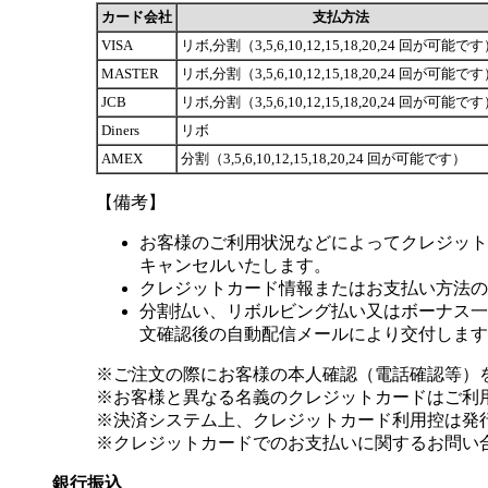
カード会社
支払方法
VISA
リボ,分割（3,5,6,10,12,15,18,20,24 回が可能で
MASTER
リボ,分割（3,5,6,10,12,15,18,20,24 回が可能で
JCB
リボ,分割（3,5,6,10,12,15,18,20,24 回が可能で
Diners
リボ
AMEX
分割（3,5,6,10,12,15,18,20,24 回が可能です）
【備考】
お客様のご利用状況などによってクレジット
キャンセルいたします。
クレジットカード情報またはお支払い方法の
分割払い、リボルビング払い又はボーナス一括
文確認後の自動配信メールにより交付します
※ご注文の際にお客様の本人確認（電話確認等）
※お客様と異なる名義のクレジットカードはご利
※決済システム上、クレジットカード利用控は発
※クレジットカードでのお支払いに関するお問い
銀行振込