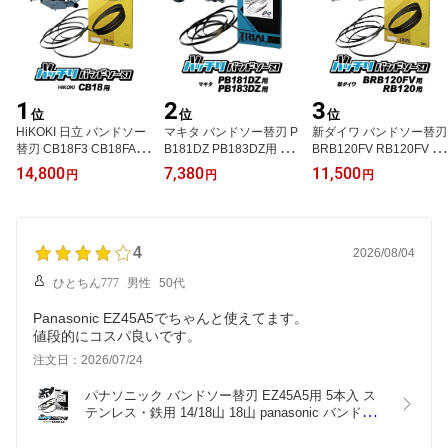
CBH1260
ッチリバンドソー刃 B-C
BS1840
1
2
3
位
位
位
HiKOKI 日立 バンドソー
マキタ バンドソー替刃 P
新ダイワ バンドソー替刃
替刃 CB18F3 CB18FA3
B181DZ PB183DZ用 5本
BRB120FV RB120FV R
CB18F2 CB18FA2 CB18
入 ステンレス・鉄用 14/
B120CV RB10 SB120用
14,800
7,380
11,500
円
円
円
F用 5本入 ステンレス・
18山 18山 MAKITA バン
5本入 ステンレス・鉄用
鉄用 14/18山 10/14山 14
ドソー替え刃 バンドソー
14/18山 14山 18山 24山
山 18山 24山 ハイコーキ
刃 充電式バンドソー 18v
10/14山やまびこ バンド
バンドソー替え刃 バンド
本体 充電 pb181d pb183
ソー替え刃 バンドソー刃
ソー刃 ロータリーバンド
4
d 835 純正 刃 切断 電動
100v 金属切断 純正 替刃
2026/08/04
ソー 替刃 100v 1840 帯
工具 バッチリバンドソー
1260 ノコ刃 配管 設備 バ
ひとちん777
男性
50代
ノコ刃 純正 刃 配管 設備
刃 B-CBM835
ッチリバンドソー刃 B-C
バッチリバンドソー刃 B-
BS1260
Panasonic EZ45A5でちゃんと使えてます。
CBH1840
値段的にコスパ良いです。
注文日：2026/07/24
パナソニック バンドソー替刃 EZ45A5用 5本入 ス
テンレス・鉄用 14/18山 18山 panasonic バンドソ
ー替え刃 バンドソー刃 730 パナソニックバンドソ
ー 充電バンドソー 純正 刃 電動工具 本体 バッチリ