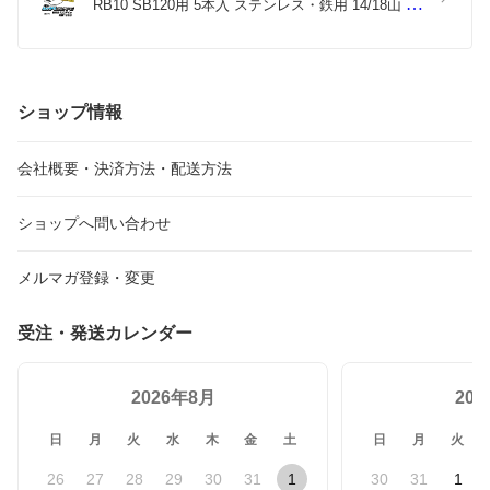
RB10 SB120用 5本入 ステンレス・鉄用 14/18山 14
山 18山 24山 10/14山やまびこ バンドソー替え刃 バ
ンドソー刃 100v 金属切断 純正 替刃 1260 ノコ刃 
配管 設備 バッチリバンドソー刃 B-CBS1260
ショップ情報
会社概要・決済方法・配送方法
ショップへ問い合わせ
メルマガ登録・変更
受注・発送カレンダー
2026年8月
20
日
月
火
水
木
金
土
日
月
火
26
27
28
29
30
31
1
30
31
1