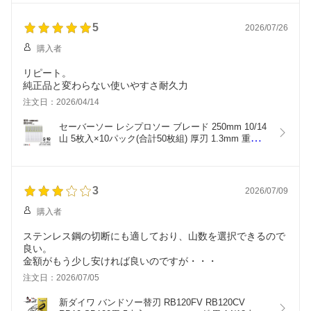
バンドソー刃 B-CBP730
5
2026/07/26
購入者
リピート。
純正品と変わらない使いやすさ耐久力
注文日：2026/04/14
セーバーソー レシプロソー ブレード 250mm 10/14
山 5枚入×10パック(合計50枚組) 厚刃 1.3mm 重切削
用 設備解体用 レシプロソー セーバーソー替刃 ステ
ンレス 鉄工用 バイメタルハイス 湾曲 湾曲ブレード 
マキタ HiKOKI(旧日立工機) リョービ ボッシュ パナ
ソニック用
3
2026/07/09
購入者
ステンレス鋼の切断にも適しており、山数を選択できるので
良い。
金額がもう少し安ければ良いのですが・・・
注文日：2026/07/05
新ダイワ バンドソー替刃 RB120FV RB120CV 