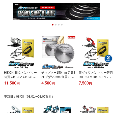
HiKOKI 日立 バンドソー
チップソー150mm 刃数3
新ダイワ バンドソー替刃
替刃 CB13FA CB13FB用
2P 穴径20mm 金属チッ
RB180FV RB180FV-HA
5本入 ステンレス・鉄用
プソー 金属用チップソー
用 2本入 ステンレス・鉄
11,500
4,500
7,500
円
円
円
14/18山 10/14山 14山 18
鉄工用チップソー ステン
用 14山 18山 24山 14/18
山 24山 ハイコーキ バン
レス 鉄用 切断機 チップ
山 10/14山 バンドソー替
ドソー替え刃 バンドソー
ソー鉄用 まるのこ 刃 丸
え刃 バンドソー刃 バン
更新日
：
08/08
（08/01〜08/07集計）
刃 1260 本体 ロータリー
のこ 替刃 チップソー 15
ドソーブレード ハイス
バンドソー 帯ノコ 刃 切
0 消音スリット入 バッチ
やまびこ 100v 1840 純正
断 100v 切断 純正 替刃
リカッター B-TS150
刃 金属切断 配管 設備 平
バッチリバンドソー刃 B-
バイス パイプ ノコ刃 バ