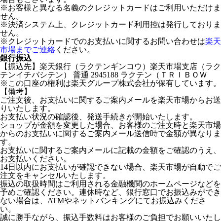
※お客様と異なる名義のクレジットカードはご利用いただけま
せん。
※決済システム上、クレジットカード利用控は発行しておりま
せん。
※クレジットカードでのお支払いに関するお問い合わせは
楽天
市場までご連絡
ください。
銀行振込
【振込先】楽天銀行（ラクテンギンコウ）楽天市場支店（ラク
テンイチバシテン） 普通 2945188 ラクテン（ＴＲＩＢＯＷ
※この口座の権利は楽天グループ株式会社が保有しています。
【備考】
ご注文後、お支払いに関するご案内メールを楽天市場からお送
りいたします。
お支払い状況の確認後、発送手続きが開始いたします。
ショップが金額を変更した場合、お客様のご注文時と楽天市場
からのお支払いに関するご案内メール送信時で金額が異なりま
す。
お支払いに関するご案内メールに記載の金額をご確認のうえ、
お支払いください。
14日以内にお支払いが確認できない場合、楽天市場が自動でご
注文をキャンセルいたします。
振込の取扱時間はご利用される金融機関のホームページなどを
予めご確認ください。連休時など、銀行窓口でお振込みができ
ない場合は、ATMやネットバンキングにてお振込みくださ
い。
誠に勝手ながら、振込手数料はお客様のご負担でお願いいたし