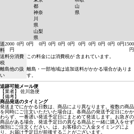
都
山
神奈
県
川
県
山梨
県
送
2000
0円
0円
0円
0円
0円
0円
0円
0円
0円
0円
0円
1500
円
円
料
送料分消費
この料金には消費税が 含まれています。
税
離島他の扱
離島・一部地域は追加送料がかかる場合がありま
い
す。
追跡可能メール便
【業者】 佐川急便
【備考】
商品発送のタイミング
発送までにかかる日数は、商品により異なります。複数の商品
を同時にご注文いただいた場合は、各商品の発送予定日にかか
わらず、一番遅い発送予定日にまとめて発送します。お急ぎの
商品がある場合、発送予定日の異なる商品と一緒に購入をせず
個別にご注文ください。は、お客様のご入金タイミングによ
り、お届け予定日が前後することがございます。