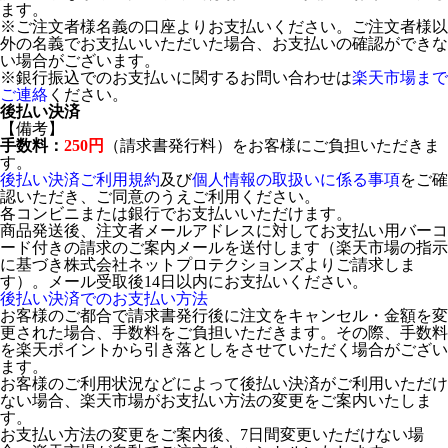
ます。
※ご注文者様名義の口座よりお支払いください。ご注文者様以
外の名義でお支払いいただいた場合、お支払いの確認ができな
い場合がございます。
※銀行振込でのお支払いに関するお問い合わせは
楽天市場まで
ご連絡
ください。
後払い決済
【備考】
手数料：
250円
（請求書発行料）をお客様にご負担いただきま
す。
後払い決済ご利用規約
及び
個人情報の取扱いに係る事項
をご確
認いただき、ご同意のうえご利用ください。
各コンビニまたは銀行でお支払いいただけます。
商品発送後、注文者メールアドレスに対してお支払い用バーコ
ード付きの請求のご案内メールを送付します（楽天市場の指示
に基づき株式会社ネットプロテクションズよりご請求しま
す）。メール受取後14日以内にお支払いください。
後払い決済でのお支払い方法
お客様のご都合で請求書発行後に注文をキャンセル・金額を変
更された場合、手数料をご負担いただきます。その際、手数料
を楽天ポイントから引き落としをさせていただく場合がござい
ます。
お客様のご利用状況などによって後払い決済がご利用いただけ
ない場合、楽天市場がお支払い方法の変更をご案内いたしま
す。
お支払い方法の変更をご案内後、7日間変更いただけない場