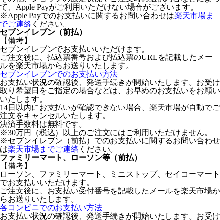
て、Apple Payがご利用いただけない場合がございます。
※Apple Payでのお支払いに関するお問い合わせは
楽天市場ま
でご連絡
ください。
セブンイレブン（前払）
【備考】
セブンイレブンでお支払いいただけます。
ご注文後に、払込票番号および払込票のURLを記載したメー
ルを楽天市場からお送りいたします。
セブンイレブンでのお支払い方法
お支払い状況の確認後、発送手続きが開始いたします。お受け
取り希望日をご指定の場合などは、お早めのお支払いをお願い
いたします。
14日以内にお支払いが確認できない場合、楽天市場が自動でご
注文をキャンセルいたします。
決済手数料は無料です。
※30万円（税込）以上のご注文にはご利用いただけません。
※セブンイレブン（前払）でのお支払いに関するお問い合わせ
は
楽天市場までご連絡
ください。
ファミリーマート、ローソン等（前払）
【備考】
ローソン、ファミリーマート、ミニストップ、セイコーマート
でお支払いいただけます。
ご注文後に、お支払い受付番号を記載したメールを楽天市場か
らお送りいたします。
各コンビニでのお支払い方法
お支払い状況の確認後、発送手続きが開始いたします。お受け