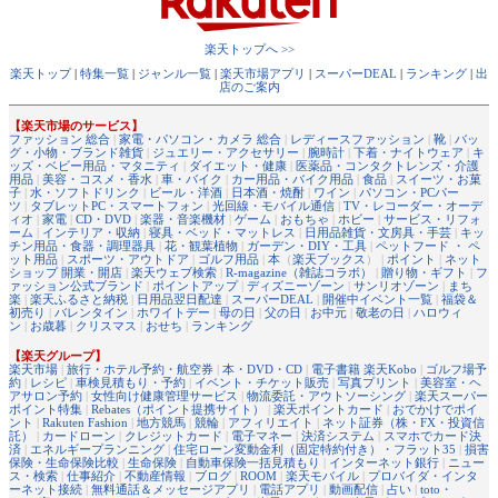
楽天トップへ >>
楽天トップ
|
特集一覧
|
ジャンル一覧
|
楽天市場アプリ
|
スーパーDEAL
|
ランキング
|
出
店のご案内
【楽天市場のサービス】
ファッション 総合
|
家電・パソコン・カメラ 総合
|
レディースファッション
|
靴
|
バッ
グ・小物・ブランド雑貨
|
ジュエリー・アクセサリー
|
腕時計
|
下着・ナイトウェア
|
キ
ッズ・ベビー用品・マタニティ
|
ダイエット・健康
|
医薬品・コンタクトレンズ・介護
用品
|
美容・コスメ・香水
|
車・バイク
|
カー用品・バイク用品
|
食品
|
スイーツ・お菓
子
|
水・ソフトドリンク
|
ビール・洋酒
|
日本酒・焼酎
|
ワイン
|
パソコン・PCパー
ツ
|
タブレットPC・スマートフォン
|
光回線・モバイル通信
|
TV・レコーダー・オーデ
ィオ
|
家電
|
CD・DVD
|
楽器・音楽機材
|
ゲーム
|
おもちゃ
|
ホビー
|
サービス・リフォ
ーム
|
インテリア・収納
|
寝具・ベッド・マットレス
|
日用品雑貨・文房具・手芸
|
キッ
チン用品・食器・調理器具
|
花・観葉植物
|
ガーデン・DIY・工具
|
ペットフード ・ ペ
ット用品
|
スポーツ・アウトドア
|
ゴルフ用品
|
本
（
楽天ブックス
） |
ポイント
|
ネット
ショップ 開業・開店
|
楽天ウェブ検索
|
R-magazine（雑誌コラボ）
|
贈り物・ギフト
|
フ
ァッション公式ブランド
|
ポイントアップ
|
ディズニーゾーン
|
サンリオゾーン
|
まち
楽
|
楽天ふるさと納税
|
日用品翌日配達
|
スーパーDEAL
|
開催中イベント一覧
|
福袋＆
初売り
|
バレンタイン
|
ホワイトデー
|
母の日
|
父の日
|
お中元
|
敬老の日
|
ハロウィ
ン
|
お歳暮
|
クリスマス
|
おせち
|
ランキング
【楽天グループ】
楽天市場
|
旅行・ホテル予約・航空券
|
本・DVD・CD
|
電子書籍 楽天Kobo
|
ゴルフ場予
約
|
レシピ
|
車検見積もり・予約
|
イベント・チケット販売
|
写真プリント
|
美容室・ヘ
アサロン予約
|
女性向け健康管理サービス
|
物流委託・アウトソーシング
|
楽天スーパー
ポイント特集
|
Rebates（ポイント提携サイト）
|
楽天ポイントカード
|
おでかけでポイ
ント
|
Rakuten Fashion
|
地方競馬
|
競輪
|
アフィリエイト
|
ネット証券（株・FX・投資信
託）
|
カードローン
|
クレジットカード
|
電子マネー
|
決済システム
|
スマホでカード決
済
|
エネルギープランニング
|
住宅ローン変動金利（固定特約付き）・フラット35
|
損害
保険・生命保険比較
|
生命保険
|
自動車保険一括見積もり
|
インターネット銀行
|
ニュー
ス・検索
|
仕事紹介
|
不動産情報
|
ブログ
|
ROOM
|
楽天モバイル
|
プロバイダ・インタ
ーネット接続
|
無料通話＆メッセージアプリ
|
電話アプリ
|
動画配信
|
占い
|
toto・