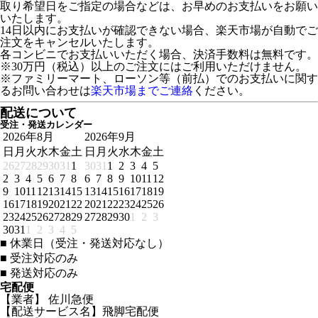
取り希望日をご指定の場合などは、お早めのお支払いをお願い
いたします。
14日以内にお支払いが確認できない場合、楽天市場が自動でご
注文をキャンセルいたします。
各コンビニでお支払いいただく場合、決済手数料は無料です。
※30万円（税込）以上のご注文にはご利用いただけません。
※ファミリーマート、ローソン等（前払）でのお支払いに関す
るお問い合わせは
楽天市場までご連絡
ください。
配送について
受注・発送カレンダー
2026年8月
2026年9月
日
月
火
水
木
金
土
日
月
火
水
木
金
土
26
27
28
29
30
31
1
30
31
1
2
3
4
5
2
3
4
5
6
7
8
6
7
8
9
10
11
12
9
10
11
12
13
14
15
13
14
15
16
17
18
19
16
17
18
19
20
21
22
20
21
22
23
24
25
26
23
24
25
26
27
28
29
27
28
29
30
1
2
3
30
31
1
2
3
4
5
■
休業日（受注・発送対応なし）
■
受注対応のみ
■
発送対応のみ
宅配便
【業者】 佐川急便
【配送サービス名】飛脚宅配便