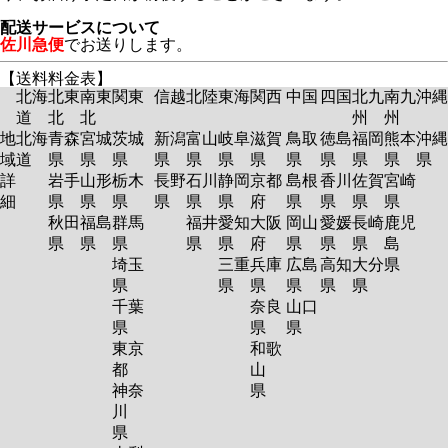
配送サービスについて
佐川急便
でお送りします。
【送料料金表】
北海
北東
南東
関東
信越
北陸
東海
関西
中国
四国
北九
南九
沖縄
道
北
北
州
州
地
北海
青森
宮城
茨城
新潟
富山
岐阜
滋賀
鳥取
徳島
福岡
熊本
沖縄
域
道
県
県
県
県
県
県
県
県
県
県
県
県
詳
岩手
山形
栃木
長野
石川
静岡
京都
島根
香川
佐賀
宮崎
細
県
県
県
県
県
県
府
県
県
県
県
秋田
福島
群馬
福井
愛知
大阪
岡山
愛媛
長崎
鹿児
県
県
県
県
県
府
県
県
県
島
埼玉
三重
兵庫
広島
高知
大分
県
県
県
県
県
県
県
千葉
奈良
山口
県
県
県
東京
和歌
都
山
神奈
県
川
県