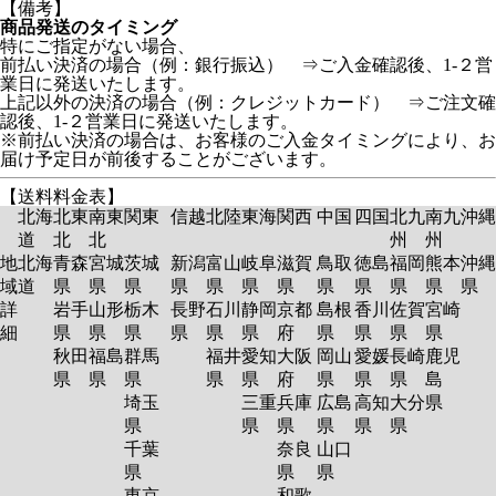
【備考】
商品発送のタイミング
特にご指定がない場合、
前払い決済の場合（例：銀行振込） ⇒ご入金確認後、1-２営
業日に発送いたします。
上記以外の決済の場合（例：クレジットカード） ⇒ご注文確
認後、1-２営業日に発送いたします。
※前払い決済の場合は、お客様のご入金タイミングにより、お
届け予定日が前後することがございます。
【送料料金表】
北海
北東
南東
関東
信越
北陸
東海
関西
中国
四国
北九
南九
沖縄
道
北
北
州
州
地
北海
青森
宮城
茨城
新潟
富山
岐阜
滋賀
鳥取
徳島
福岡
熊本
沖縄
域
道
県
県
県
県
県
県
県
県
県
県
県
県
詳
岩手
山形
栃木
長野
石川
静岡
京都
島根
香川
佐賀
宮崎
細
県
県
県
県
県
県
府
県
県
県
県
秋田
福島
群馬
福井
愛知
大阪
岡山
愛媛
長崎
鹿児
県
県
県
県
県
府
県
県
県
島
埼玉
三重
兵庫
広島
高知
大分
県
県
県
県
県
県
県
千葉
奈良
山口
県
県
県
東京
和歌