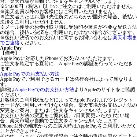
合、楽天市場が自動でご注文をキャンセルいたします。
※54,000円（税込）以上のご注文にはご利用いただけません。
※楽天会員以外のお客様にはご利用いただけません。
※注文者またはお届け先住所のどちらかが国外の場合、後払い
決済をご利用いただけません。
※メール便等のお受け取り時に受領印や署名が不要な配送方法
の場合、後払い決済をご利用いただけない場合がございます。
※後払い決済でのお支払いに関するお問い合わせは
楽天市場ま
でご連絡
ください。
Apple Pay
【備考】
Apple Payに対応したiPhoneでお支払いいただけます。
ご注文を確定する直前に、Apple Payの認証を行っていただき
ます。
Apple Payでのお支払い方法
Apple Payでご利用できるカードは発行会社によって異なりま
す。
詳細は
Apple Payでのお支払い方法
よりAppleのサイトをご確認
ください。
お客様のご利用状況などによってApple Payおよびクレジット
カードがご利用いただけない場合、楽天市場がお支払い方法の
変更をご案内、またはご注文をキャンセルいたします。
お支払い方法の変更をご案内後、7日間変更いただけない場
合、楽天市場が自動でご注文をキャンセルいたします。
iPhone以外の端末からのご購入時はApple Payをご利用いただく
ことができません。
その他、ショップの設定状況やご注文時の選択内容などによっ