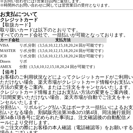
※お問い合わせには1営業日以内に返信します。
※時間外のお問い合わせに関しては翌営業日の受付となります。
お支払について
クレジットカード
【取扱カード】
取り扱いカードは以下のとおりです。
すべてのカード会社で、一括払いが可能となっております。
カード会社
支払方法
VISA
リボ,分割（3,5,6,10,12,15,18,20,24 回が可能です）
MASTER
リボ,分割（3,5,6,10,12,15,18,20,24 回が可能です）
JCB
リボ,分割（3,5,6,10,12,15,18,20,24 回が可能です）
Diners
リボ
AMEX
分割（3,5,6,10,12,15,18,20,24 回が可能です）
【備考】
お客様のご利用状況などによってクレジットカードがご利用い
ただけない場合、楽天市場がクレジットカード情報やお支払い
方法の変更をご案内、またはご注文をキャンセルいたします。
クレジットカード情報またはお支払い方法の変更をご案内後、
7日間変更いただけない場合、楽天市場が自動でご注文をキャ
ンセルいたします。
分割払い、リボルビング払い又はボーナス一括払いによるお支
払いとなる場合、割賦販売法第30条2の3第4項、同法施行規則
第54条1項各号に定められた事項は、注文確認後の自動配信メ
ールにより交付します。
※ご注文の際にお客様の本人確認（電話確認等）をお願いする
場合もございます。