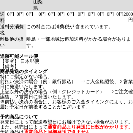
山梨
県
送
0円
0円
0円
0円
0円
0円
0円
0円
0円
0円
0円
0円
2000
円
料
送料分消費
この料金には消費税が 含まれています。
税
離島他の扱
離島・一部地域は追加送料がかかる場合がありま
い
す。
追跡可能メール便
【業者】 日本郵便
【備考】
商品発送のタイミング
特にご指定がない場合、
前払い決済の場合（例：銀行振込） ⇒ご入金確認後、２営業
日に発送いたします。
上記以外の決済の場合（例：クレジットカード） ⇒ご注文確
認後、２営業日に発送いたします。
※前払い決済の場合は、お客様のご入金タイミングにより、お
届け予定日が前後することがございます。
予約商品について
発売日によって配送希望日にお届けできない場合があります。
また、発売日によって
通常商品より発送に日数がかかります。
予約商品は
通常商品と同梱発送できません。