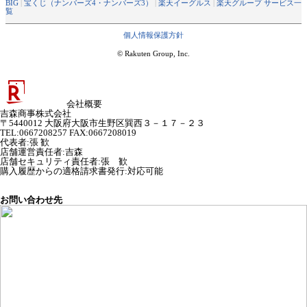
BIG
|
宝くじ（ナンバーズ4・ナンバーズ3）
|
楽天イーグルス
|
楽天グループ サービス一
覧
個人情報保護方針
© Rakuten Group, Inc.
会社概要
吉森商事株式会社
〒5440012 大阪府大阪市生野区巽西３－１７－２３
TEL:0667208257 FAX:0667208019
代表者
:
張 歓
店舗運営責任者
:
吉森
店舗セキュリティ責任者
:
張 歓
購入履歴からの適格請求書発行:対応可能
お問い合わせ先