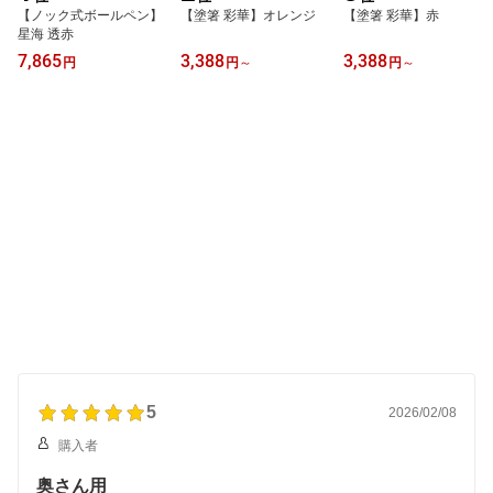
【ノック式ボールペン】
【塗箸 彩華】オレンジ
【塗箸 彩華】赤
星海 透赤
7,865
3,388
3,388
円
円
～
円
～
5
2026/02/08
購入者
奥さん用