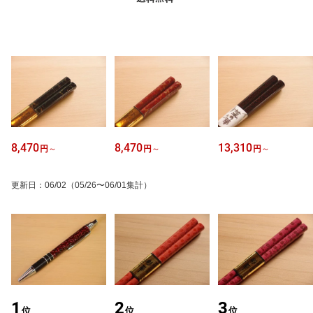
8,470
8,470
13,310
円
～
円
～
円
～
更新日
：
06/02
（05/26〜06/01集計）
1
2
3
位
位
位