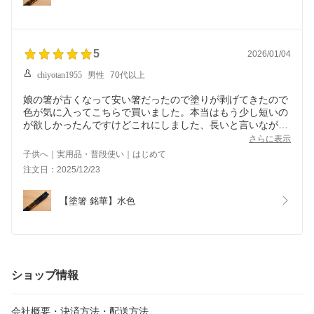
5
2026/01/04
chiyotan1955
男性
70代以上
娘の箸が古くなって安い箸だったので塗りが剥げてきたので
色が気に入ってこちらで買いました。本当はもう少し短いの
が欲しかったんですけどこれにしました、長いと言いながら
気に入って使っています。また短めの物を探してみます。
さらに表示
子供へ｜実用品・普段使い｜はじめて
注文日：2025/12/23
【塗箸 銘華】水色
ショップ情報
会社概要・決済方法・配送方法