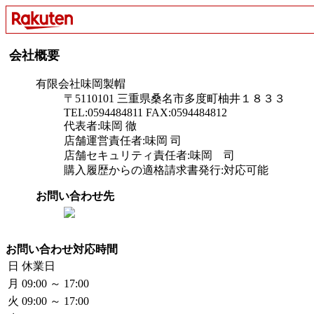
会社概要
有限会社味岡製帽
〒5110101 三重県桑名市多度町柚井１８３３
TEL:0594484811 FAX:0594484812
代表者:味岡 徹
店舗運営責任者:味岡 司
店舗セキュリティ責任者:味岡 司
購入履歴からの適格請求書発行:対応可能
お問い合わせ先
お問い合わせ対応時間
日
休業日
月
09:00 ～ 17:00
火
09:00 ～ 17:00