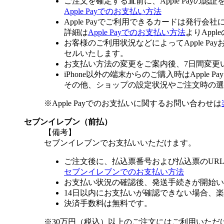
ご注文を確定する直前に、Apple Payの認
Apple Payでのお支払い方法
Apple Payでご利用できるカードは発行会
詳細は
Apple Payでのお支払い方法
よりApp
お客様のご利用状況などによってApple 
セルいたします。
お支払い方法の変更をご案内後、7日間変更
iPhone以外の端末からのご購入時はApple
その他、ショップの設定状況やご注文時の選択
※Apple Payでのお支払いに関するお問い合わせは
セブンイレブン（前払）
【備考】
セブンイレブンでお支払いいただけます。
ご注文後に、払込票番号および払込票のUR
セブンイレブンでのお支払い方法
お支払い状況の確認後、発送手続きが開始い
14日以内にお支払いが確認できない場合、
決済手数料は無料です。
※30万円（税込）以上のご注文にはご利用いただ