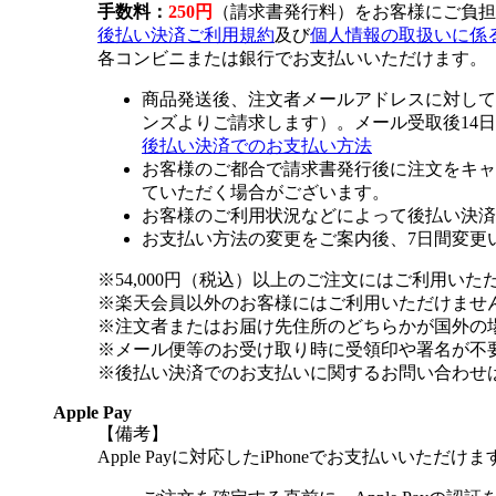
手数料：
250円
（請求書発行料）をお客様にご負担
後払い決済ご利用規約
及び
個人情報の取扱いに係
各コンビニまたは銀行でお支払いいただけます。
商品発送後、注文者メールアドレスに対して
ンズよりご請求します）。メール受取後14
後払い決済でのお支払い方法
お客様のご都合で請求書発行後に注文をキャ
ていただく場合がございます。
お客様のご利用状況などによって後払い決済
お支払い方法の変更をご案内後、7日間変更
※54,000円（税込）以上のご注文にはご利用いた
※楽天会員以外のお客様にはご利用いただけませ
※注文者またはお届け先住所のどちらかが国外の
※メール便等のお受け取り時に受領印や署名が不
※後払い決済でのお支払いに関するお問い合わせ
Apple Pay
【備考】
Apple Payに対応したiPhoneでお支払いいただけま