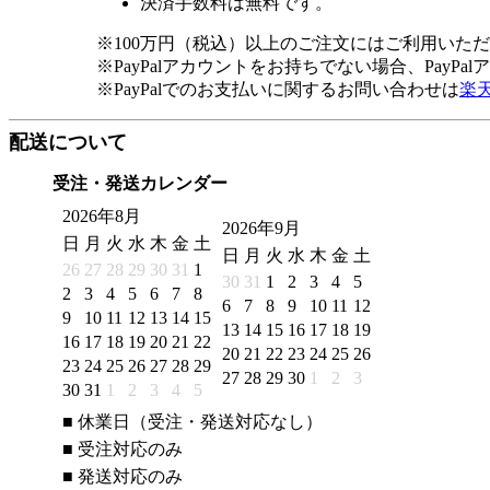
決済手数料は無料です。
※100万円（税込）以上のご注文にはご利用いた
※PayPalアカウントをお持ちでない場合、PayP
※PayPalでのお支払いに関するお問い合わせは
楽
配送について
受注・発送カレンダー
2026年8月
2026年9月
日
月
火
水
木
金
土
日
月
火
水
木
金
土
26
27
28
29
30
31
1
30
31
1
2
3
4
5
2
3
4
5
6
7
8
6
7
8
9
10
11
12
9
10
11
12
13
14
15
13
14
15
16
17
18
19
16
17
18
19
20
21
22
20
21
22
23
24
25
26
23
24
25
26
27
28
29
27
28
29
30
1
2
3
30
31
1
2
3
4
5
■
休業日（受注・発送対応なし）
■
受注対応のみ
■
発送対応のみ