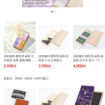
送料無料 贈答用 線香 日
送料無料 贈答用 線香 松
送料無料 贈答用 線香 梅
本香堂 花風 進物 桐箱 6
栄堂 のきば 桐箱入
栄堂 好文木 短寸バラ6箱
種入
詰 桐箱
2,930
3,500
4,000
円
円
円
更新日
：
08/08
（08/01〜08/07集計）