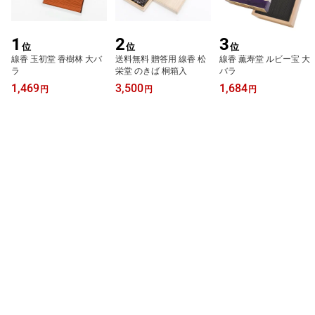
1
2
3
位
位
位
線香 玉初堂 香樹林 大バ
送料無料 贈答用 線香 松
線香 薫寿堂 ルビー宝 大
ラ
栄堂 のきば 桐箱入
バラ
1,469
3,500
1,684
円
円
円