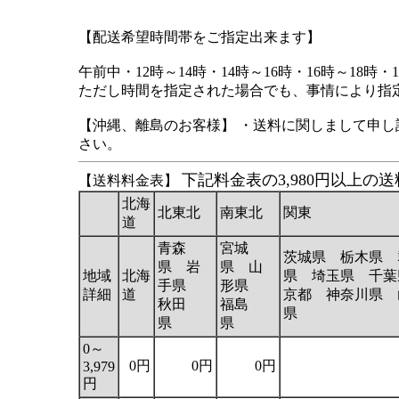
【配送希望時間帯をご指定出来ます】
午前中・12時～14時・14時～16時・16時～18時・1
ただし時間を指定された場合でも、事情により指
【沖縄、離島のお客様】 ・送料に関しまして申
さい。
下記料金表の3,980円以上
【送料料金表】
北海
北東北
南東北
関東
道
青森
宮城
茨城県 栃木県 
県 岩
県 山
地域
北海
県 埼玉県 千葉
手県
形県
詳細
道
京都 神奈川県 
秋田
福島
県
県
県
0～
0円
0円
0円
3,979
円