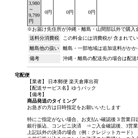
3,980
～
0円
0円
0円
9,799
円
※お届け先住所が沖縄・離島・山間部以外で購入金
送料分消費税
この料金には消費税が 含まれて
離島他の扱い
離島・一部地域は追加送料がかか
備考
沖縄・離島の配送先の場合は配送
宅配便
【業者】 日本郵便 楽天倉庫出荷
【配送サービス名】ゆうパック
【備考】
商品発送のタイミング
お急ぎの方は日時指定をお願いいたします
特にご指定がない場合、お支払い確認後３営業日
銀行振込、コンビニ決済 ⇒ご入金確認後、3営
上記以外の決済の場合（例：クレジットカード）