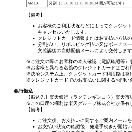
AMEX
分割（3,5,6,10,12,15,18,20,24 回が可能です）
【備考】
お客様のご利用状況などによってクレジット
キャンセルいたします。
クレジットカード情報またはお支払い方法の
分割払い、リボルビング払い又はボーナス一括
文確認後の自動配信メールにより交付します
※ご注文の際にお客様の本人確認（電話確認等）
※お客様と異なる名義のクレジットカードはご利
※決済システム上、クレジットカード利用控は発
※クレジットカードでのお支払いに関するお問い
銀行振込
【振込先】楽天銀行（ラクテンギンコウ）楽天市場支
※この口座の権利は楽天グループ株式会社が保有
【備考】
ご注文後、お支払いに関するご案内メールを
お支払い状況の確認後、発送手続きが開始い