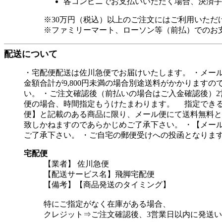
各コンビニでお支払いいただく場合、決済手
※30万円（税込）以上のご注文にはご利用いただ
※ファミリーマート、ローソン等（前払）でのお
配送について
・宅配便配送は佐川急便でお届けいたします。 ・メー
金額合計が9,800円未満の場合別途送料がかかります
い。 ・ご注文確認後（前払いの場合はご入金確認後）
便の場合、時間指定もうけたまわります。 指定できる時間帯は［午前中
便】と記載のある商品に限り、メール便にて送料無料と
致しかねますのであらかじめご了承下さい。 ・【メー
ご了承下さい。 ・ご自宅の郵便受けへの投函となりま
宅配便
【業者】 佐川急便
【配送サービス名】飛脚宅配便
【備考】【商品発送のタイミング】
特にご指定がなく在庫がある場合、
クレジット⇒ご注文確認後、3営業日以内に発送