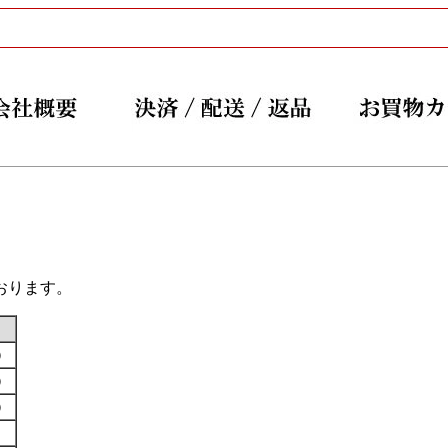
おります。
す）
す）
す）