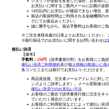
ショップが金額を変更した場合、お客様のご
お支払いに関するご案内メールに記載の金額
14日以内にお支払いが確認できない場合、
振込の取扱時間はご利用される金融機関のホ
グにてお振込みください。
誠に勝手ながら、振込手数料はお客様のご負
※ご注文者様名義の口座よりお支払いください。
※銀行振込でのお支払いに関するお問い合わせは
後払い決済
【備考】
手数料：
250円
（請求書発行料）をお客様にご負担
後払い決済ご利用規約
及び
個人情報の取扱いに係
各コンビニまたは銀行でお支払いいただけます。
商品発送後、注文者メールアドレスに対して
ンズよりご請求します）。メール受取後14
後払い決済でのお支払い方法
お客様のご都合で請求書発行後に注文をキャ
ていただく場合がございます。
お客様のご利用状況などによって後払い決済