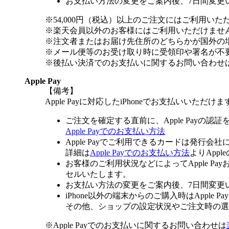
お支払い方法の変更をご案内後、7日間変更
※54,000円（税込）以上のご注文にはご利用いた
※楽天会員以外のお客様にはご利用いただけませ
※注文者またはお届け先住所のどちらかが国外の
※メール便等のお受け取り時に受領印や署名が不
※後払い決済でのお支払いに関するお問い合わせ
Apple Pay
【備考】
Apple Payに対応したiPhoneでお支払いいただけま
ご注文を確定する直前に、Apple Payの認
Apple Payでのお支払い方法
Apple Payでご利用できるカードは発行会
詳細は
Apple Payでのお支払い方法
よりApp
お客様のご利用状況などによってApple 
セルいたします。
お支払い方法の変更をご案内後、7日間変更
iPhone以外の端末からのご購入時はApple
その他、ショップの設定状況やご注文時の選択
※Apple Payでのお支払いに関するお問い合わせは