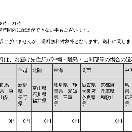
8時～21時
定時間内に配達ができない事もございます。
し訳ございませんが、送料無料対象外となります。送料に関しま
の送料は、お届け先住所が沖縄・離島・山間部等の場合の
信越
北陸
東海
関西
中
群馬
新潟
岐阜県 静
滋賀県 京都府
鳥
富山県
県 東
県
岡県 愛知
大阪府 兵庫県
県
石川県
山梨
長野
県 三重
奈良県 和歌山
広
福井県
県
県
県
0円
0円
0円
0円
0円