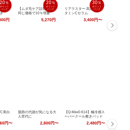
20
20
30
％
％
％
ポイント
ポイント
ポイント
スタンド
【ムダ毛ケア詰替用】
リアラスター 高濃度ビ
バック
バック
バック
き
同じ価格で10％増量
タミンCセラム
800円
5,270円
3,400円〜
生VC美白
脂肪の代謝が気になる大
【Q-Max0.614】極冷感ス
人世代に
ーパークール敷きパッド
960円〜
2,800円〜
2,480円〜