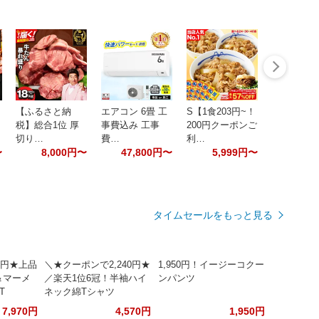
【ふるさと納
エアコン 6畳 工
S【1食203円~！
税】総合1位 厚
事費込み 工事
200円クーポンご
切り…
費…
利…
〜
8,000円〜
47,800円〜
5,999円〜
タイムセールをもっと見る
0円★上品
＼★クーポンで2,240円★
1,950円！イージーコクー
＆マーメ
／楽天1位6冠！半袖ハイ
ンパンツ
T
ネック綿Tシャツ
7,970円
4,570円
1,950円