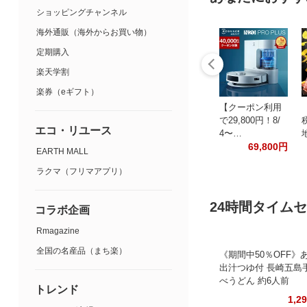
ショッピングチャンネル
海外通販（海外からお買い物）
定期購入
楽天学割
楽券（eギフト）
【クーポン利用
で29,800円！8/
エコ・リユース
4〜…
69,800円
EARTH MALL
ラクマ（フリマアプリ）
24時間タイム
コラボ企画
Rmagazine
全国の名産品（まち楽）
《期間中50％OFF》
出汁つゆ付 長崎五島
べうどん 約6人前
トレンド
1,2