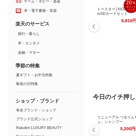
ゲーム・ホビー・楽器
20
ポイント
トースター│KIOXIA mi
バック
本・電子書籍・音楽
roSDカードセット
6,810
楽天のサービス
旅行・暮らし
本・エンタメ
金融・マネー
季節の特集
夏ギフト・お中元特集
敬老の日特集
今日のイチ押し
ショップ・ブランド
有名ブランド・ショップ
リニューアル つるりん
ブランド公式ショップ
ょ。シャンプー
Rakuten LUXURY BEAUTY
5,200