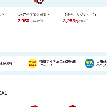
＼30％OFF！1食あたり133円／エコ梱包！パックご飯 180g×48食
令和7年度産☆国産ブレンド米5kgがお買い得！【楽天オリジナル】
【楽天オリジナル】猫砂紙タイプ大容量＼約一か月548円／今だけお買い得セール！
2,950
3,285
3,150円
3,650円
円
円
掲載アイテム全品20%以
日用品
品がお得！
上OFF！
バック
AL