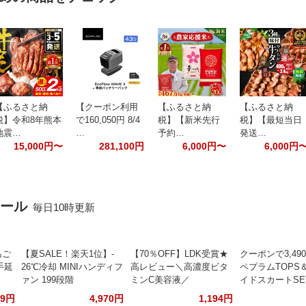
【ふるさと納
【クーポン利用
【ふるさと納
【ふるさと納
税】令和8年熊本
で160,050円 8/4
税】【新米先行
税】【最短当日
地震…
…
予約…
発送…
15,000円〜
281,100円
6,000円〜
6,000円
セール
毎日10時更新
あご
【夏SALE！楽天1位】‐
【70％OFF】LDK受賞★
クーポンで3,49
手延
26℃冷却 MINIハンディフ
高レビュー＼高濃度ビタ
ペプラムTOPS
ァン 199段階
ミンC美容液／
イドスカートSE
99円
4,970円
1,194円