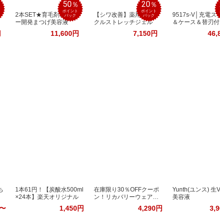
50
20
％
％
％
ポイント
ポイント
c
2本SET★育毛剤メーカ
【シワ改善】薬用リン
9517s-V│充電
バック
バック
ー開発まつげ美容液
クルストレッチジェル
＆ケース＆替刃付
円
11,600円
7,150円
46,
ち
1本61円！【炭酸水500ml
在庫限り30％OFFクーポ
Yunth(ユンス) 
×24本】楽天オリジナル
ン！リカバリーウェアRe
美容液
D
円〜
1,450円
4,290円
3,