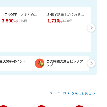
＼7％OFF！／まとめ買いに！ネピア トイレットペーパー 72ロール
SNSで話題！めくれる小物ポーチ★本のようにパラパラめくれて、見やすく整理収納♪
3,500
1,710
3,780円
2,280円
円
円
最大50%ポイント
この時間の注目ピックア
ップ
スーパーDEALをもっと見る