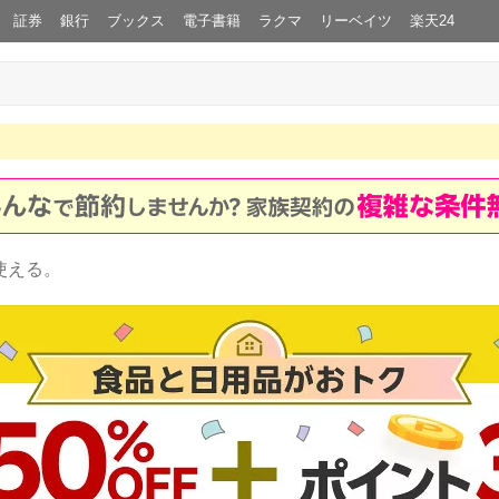
証券
銀行
ブックス
電子書籍
ラクマ
リーベイツ
楽天24
使える。