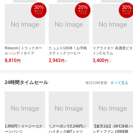
30%
20%
30%
ポイント
ポイント
ポイント
バック
バック
バック
Relacon│トラックボー
たっぷり100本！お手軽
リアラスター 高濃度ビタ
ル ハンディタイプ
スティックコーヒー
ミンCセラム
8,810
2,943
3,400
円
円
～
円
～
24時間タイムセール
毎日10時更新
すべて見る
1,950円！イージーコク
＼クーポンで2,240円／
【楽天1位】‐26℃冷却 ハ
ーンパンツ
ハイネック綿Tシャツ
ンディファン 199段階