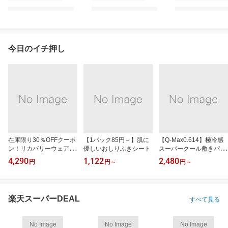
今日のイチ押し
在庫限り30％OFFクーポ
【1パック85円～】肌に
【Q-Max0.614】極冷感
ン！リカバリーウェアRe
優しいおしりふきシート
スーパークール敷きパッ
D
ド
4,290
1,122
2,480
円
円
～
円
～
楽天スーパーDEAL
すべて見る
No Image
No Image
No Image