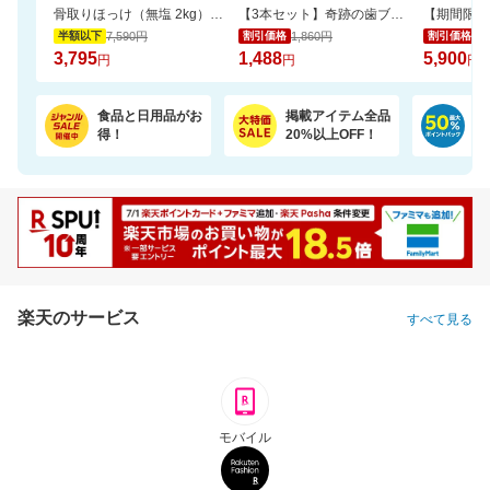
骨取りほっけ（無塩 2kg）ソテーや煮つけにおすすめ【骨取り魚の飯田商店】
【3本セット】奇跡の歯ブラシ 正規品 / CMで話題 / 独自のピラミッド構造
7,590円
1,860円
9,
半額以下
割引価格
割引価格
3,795
1,488
5,900
円
円
円
食品と日用品がお
掲載アイテム全品
日
得！
20%以上OFF！
ポ
楽天のサービス
すべて見る
モバイル