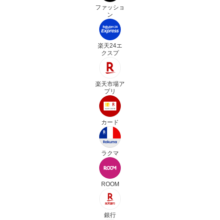
ファッショ
ン
楽天24エ
クスプ
楽天市場ア
プリ
カード
ラクマ
ROOM
銀行