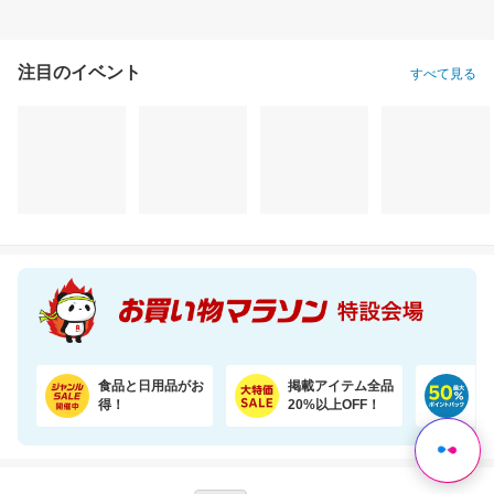
注目のイベント
すべて見る
食品と日用品がお
掲載アイテム全品
日
得！
20%以上OFF！
ポ