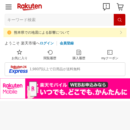
熊本県での地震による影響について
ようこそ 楽天市場へ
ログイン
会員登録
お気に入り
閲覧履歴
購入履歴
myクーポン
1,980円以上で日用品が送料無料