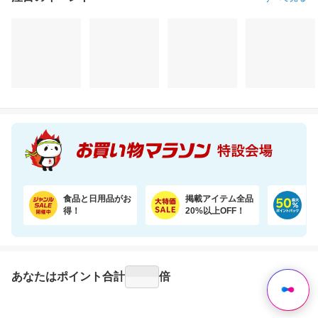
食品と日用品がお
掲載アイテム全品
日
得！
20%以上OFF！
ポ
あなたはポイント
合計
倍