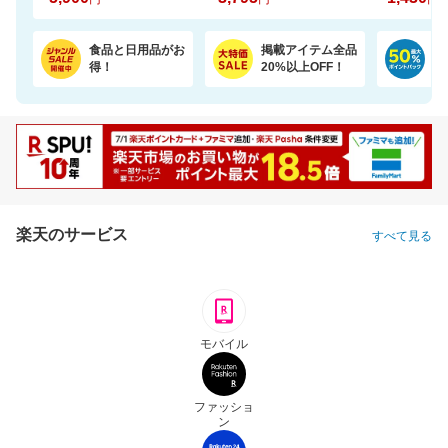
食品と日用品がお
掲載アイテム全品
日
得！
20%以上OFF！
ポ
楽天のサービス
すべて見る
モバイル
ファッショ
ン