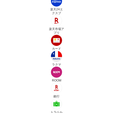
楽天24エ
クスプ
楽天市場ア
プリ
カード
ラクマ
ROOM
銀行
トラベル