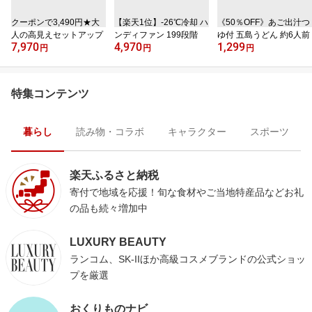
クーポンで3,490円★大
【楽天1位】‐26℃冷却 ハ
《50％OFF》あご出汁つ
人の高見えセットアップ
ンディファン 199段階
ゆ付 五島うどん 約6人前
7,970
4,970
1,299
円
円
円
特集コンテンツ
暮らし
読み物・コラボ
キャラクター
スポーツ
楽天ふるさと納税
寄付で地域を応援！旬な食材やご当地特産品などお礼
の品も続々増加中
LUXURY BEAUTY
ランコム、SK-IIほか高級コスメブランドの公式ショッ
プを厳選
おくりものナビ