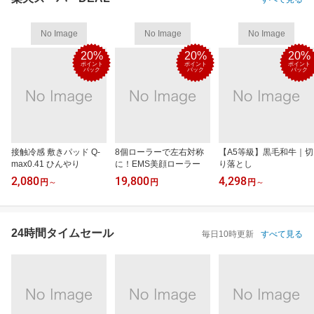
No Image
No Image
No Image
20%
20%
20%
ポイント
ポイント
ポイント
バック
バック
バック
接触冷感 敷きパッド Q-
8個ローラーで左右対称
【A5等級】黒毛和牛｜切
max0.41 ひんやり
に！EMS美顔ローラー
り落とし
2,080
19,800
4,298
円
～
円
円
～
24時間タイムセール
毎日10時更新
すべて見る