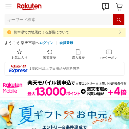
熊本県での地震による影響について
ようこそ 楽天市場へ
ログイン
会員登録
お気に入り
閲覧履歴
購入履歴
myクーポン
1,980円以上で日用品が送料無料