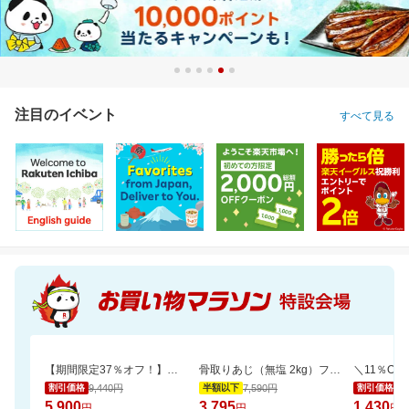
注目のイベント
すべて見る
【期間限定37％オフ！】エアラブ4プラス ファンシート ベビーカーの暑さ対策
骨取りあじ（無塩 2kg）フライや南蛮漬けにおすすめ【骨取り魚の飯田商店】
9,440円
7,590円
1,
割引価格
半額以下
割引価格
5,900
3,795
1,430
円
円
円