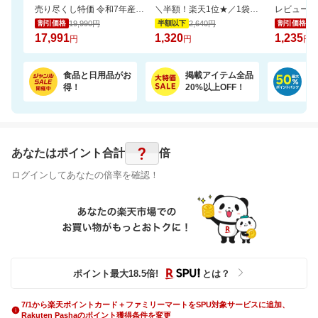
売り尽くし特価 令和7年産宮城県産 ひとめぼれ玄米30kg 日本全国送料無料でお届け
＼半額！楽天1位★／1袋で4.5兆個の乳酸菌を配合！毎日の調子を考えた乳酸菌サプリ
19,990円
2,640円
1,
割引価格
半額以下
割引価格
17,991
1,320
1,235
円
円
円
食品と日用品がお
掲載アイテム全品
日
得！
20%以上OFF！
ポ
?
あなたはポイント
合計
倍
ログインしてあなたの倍率を確認！
ポイント最大
18.5
倍
!
とは？
7/1から楽天ポイントカード＋ファミリーマートをSPU対象サービスに追加、
Rakuten Pashaのポイント獲得条件を変更