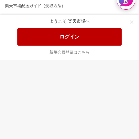
楽天市場配送ガイド（受取方法）
楽天にお店を開きませんか？
ようこそ 楽天市場へ
楽天ショッピングサービスご利用規約
ログイン
ページ内容・広告に関するご意見はこちら
新規会員登録はこちら
楽天クラッチ募金
Rakuten Ichiba English Guide
ご利用ガイド
ヘルプ
ログイン
8/16(日)メンテナンス実施のお知らせ
プラットフォームの透明性及び公正性の向上に関する取り組み