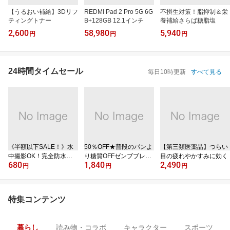
【うるおい補給】3Dリフ
REDMI Pad 2 Pro 5G 6G
不摂生対策！脂抑制＆栄
ティングトナー
B+128GB 12.1インチ
養補給さらば糖脂塩
2,600
58,980
5,940
円
円
円
24時間タイムセール
毎日10時更新
すべて見る
《半額以下SALE！》水
50％OFF★普段のパンよ
【第三類医薬品】つらい
中撮影OK！完全防水ケ
り糖質OFFゼンブブレッ
目の疲れやかすみに効く
680
1,840
2,490
ース
ド
円
円
円
特集コンテンツ
暮らし
読み物・コラボ
キャラクター
スポーツ