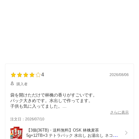
4
2026/08/06
購入者
袋を開けただけで林檎の香りがすごいです。
パック大きめです。水出しで作ってます。
子供も気に入ってました。
麦茶なのが良いです。ノンカフェインでアップルティーが飲
さらに表示
める。
注文日：2026/07/10
ただ、成分見たところ、りんごの記載はなく香料となってい
た。
【3個(36TB)・送料無料】OSK 林檎麦茶 
りんごの香りがほんのりになっても良いので、香料じゃなく
5g×12TB×3 テトラパック 水出し お湯出し ネコポ