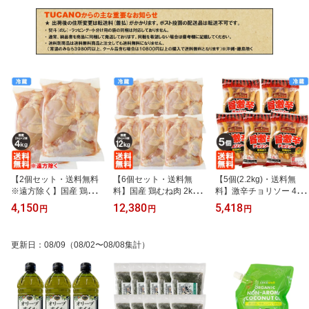
【2個セット・送料無料
【6個セット・送料無
【5個(2.2kg)・送料無
※遠方除く】国産 鶏むね
料】国産 鶏むね肉 2kg×6
料】激辛チョリソー 442
肉 2kg×2個(4kg) 業務用
個(12kg) 業務用 鶏肉 鶏
g×5 あらびき ポーク ウ
4,150
12,380
5,418
円
円
円
鶏肉 鶏むね とりむね 冷
むね とりむね 冷蔵
ィンナー 我が家のビスト
蔵
ロ 冷蔵便
更新日
：
08/09
（08/02〜08/08集計）