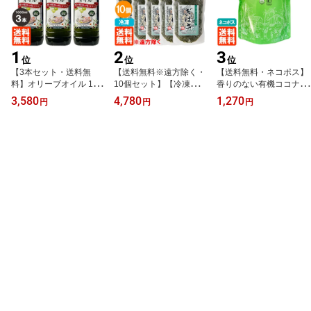
1
2
3
位
位
位
【3本セット・送料無
【送料無料※遠方除く・
【送料無料・ネコポス】
料】オリーブオイル 100
10個セット】【冷凍】ぎ
香りのない有機ココナッ
0ml(914g)×3 スペイン産
ばさ(アカモク) ボイル済
ツオイル (プレミアム コ
3,580
4,780
1,270
円
円
円
ACEITE DE ORUJO DE
200g×10個 男鹿なび(三
コナッツオイル) ココウ
OLIVA 食用オリーブ油 G
高水産を継承)
ェル cocowell 食用油 46
reen 揚げ物・炒め物にオ
0g(500ml) クッキングオ
ススメ
イル 炒め油 揚げ油 機能
性油 無臭