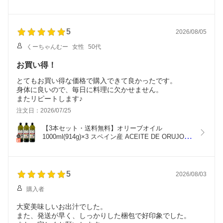
林檎を使ってくれてたら、リピート確定してました。
ス
麦茶&林檎のアイデアはとても良い。
5
2026/08/05
くーちゃんむー
女性
50代
お買い得！
とてもお買い得な価格で購入できて良かったです。
身体に良いので、毎日に料理に欠かせません。
またリピートします♪
注文日：2026/07/25
【3本セット・送料無料】オリーブオイル 
1000ml(914g)×3 スペイン産 ACEITE DE ORUJO 
DE OLIVA 食用オリーブ油 Green 揚げ物・炒め物に
オススメ
5
2026/08/03
購入者
大変美味しいお出汁でした。
また、発送が早く、しっかりした梱包で好印象でした。