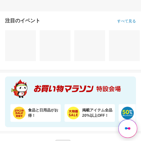
注目のイベント
すべて見る
食品と日用品がお
掲載アイテム全品
日
得！
20%以上OFF！
ポ