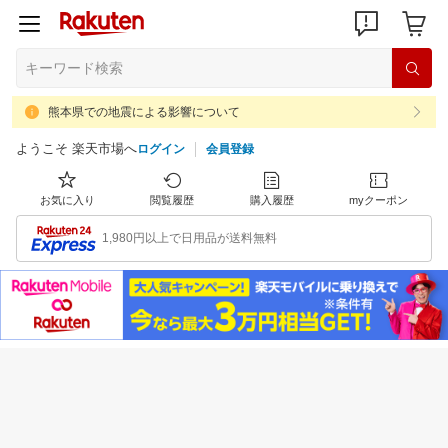
熊本県での地震による影響について
ようこそ 楽天市場へ
ログイン
会員登録
お気に入り
閲覧履歴
購入履歴
myクーポン
1,980円以上で日用品が送料無料