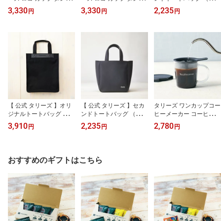
ラー (ブラック) 380ml コ
ラー (ホワイト) 380ml コ
ウン）｜ ポケット マチ
3,330
3,330
2,235
円
円
円
ーヒー カフェラテ ステ
ーヒー カフェラテ ステ
付き サブバッグ ランチ
ンレス 390ml フタ付き
ンレス 390ml フタ付き
バッグ タリーズコーヒー
片手持ち おうちカフェ
片手持ち おうちカフェ
ギフト プレゼント 贈り
ギフト プレゼント 贈り
物 在宅 デスク用 リビン
物 在宅 デスク用 リビン
グ 朝コーヒー 昼休憩 リ
グ 朝コーヒー 昼休憩 リ
ラックス 読書タイム 家
ラックス 読書タイム 家
カフェ テレワーク
カフェ テレワーク
【 公式 タリーズ 】オリ
【 公式 タリーズ 】セカ
タリーズ ワンカップコー
ジナルトートバッグ （ブ
ンドトートバッグ （ブラ
ヒーメーカー コーヒー
ラック）｜ ポケット マ
ック）｜ ポケット マチ
キッチン用品 食器 日用
3,910
2,235
2,780
円
円
円
チ付き サブバッグ ビジ
付き サブバッグ ランチ
品 雑貨 タリーズコーヒ
ネスバッグ A4 タリーズ
バッグ タリーズコーヒー
ー ライフスタイル 一人
コーヒー
用
おすすめのギフトはこちら