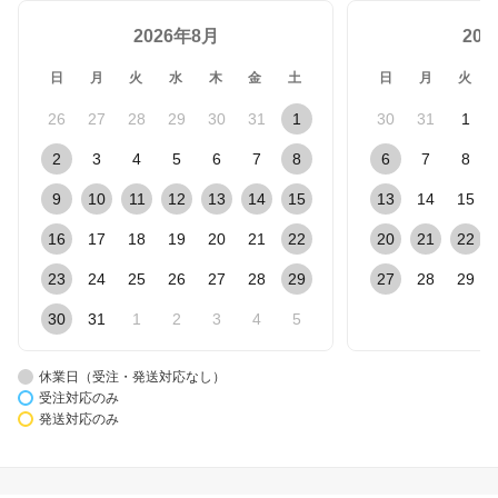
2026年8月
20
日
月
火
水
木
金
土
日
月
火
26
27
28
29
30
31
1
30
31
1
2
3
4
5
6
7
8
6
7
8
9
10
11
12
13
14
15
13
14
15
16
17
18
19
20
21
22
20
21
22
23
24
25
26
27
28
29
27
28
29
30
31
1
2
3
4
5
休業日（受注・発送対応なし）
受注対応のみ
発送対応のみ