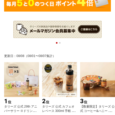
更新日
：
08/08
（08/01〜08/07集計）
1
2
3
位
位
位
タリーズ 公式 29th アニ
タリーズ 公式 カフェオ
【数量限定】タリーズ 公
バーサリー ※ドリンクチ
レベース 300ml 手軽 本
式 コーヒー&ハニー トラ