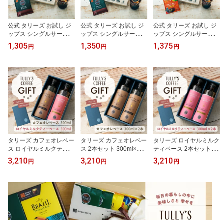
公式 タリーズ お試し ジ
公式 タリーズ お試し ジ
公式 タリーズ お試し ジ
ップス シングルサーブア
ップス シングルサーブア
ップス シングルサーブア
ソート A（5袋入）ハウ
ソート B（5袋入）ハウ
ソート D（5袋入）ハウ
1,305
1,350
1,375
円
円
円
スブレンド × 5袋 お得な
スブレンド × 3袋 ブラジ
スブレンド×2袋 ブラジ
メール便 カジュアル ギ
ル ファゼンダバウ × 2袋
ル ファゼンダバウ ×2袋
フト プチ ギフト
コスタリカ ラミニータ ×
1袋
タリーズ カフェオレベー
タリーズ カフェオレベー
タリーズ ロイヤルミルク
ス ロイヤルミルクティベ
ス 2本セット 300ml×2 ギ
ティベース 2本セット 30
ース 2本セット 300ml×2
フト プチギフト プレゼ
0ml×2 ギフト プチギフト
3,210
3,210
3,210
円
円
円
ギフト プチギフト プレ
ント 贈り物 記念日 誕生
プレゼント 贈り物 記念
ゼント 贈り物 記念日 誕
日 内祝い 父の日 母の日
日 誕生日 内祝い 父の日
生日 父の日 母の日 敬老
敬老の日 無糖 カフェオ
母の日 敬老の日 タリー
の日 無糖 香料不使用 希
レ コーヒー 珈琲 タリー
ズコーヒー
釈 カフェオレ コーヒー
ズコーヒー
コーヒーベース 紅茶 ミ
ルクティー タリーズコー