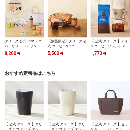
タリーズ 公式 29th アニ
【数量限定】タリーズ 公
【 公式 タリーズ 】アイ
バーサリー ※ドリンクチ
式 コーヒー&ハニー トラ
スコーヒーブレンド 200
ケット 5枚付 タリーズコ
イアルセット
g
8,200
5,500
1,770
円
円
円
ーヒー
おすすめ定番品はこちら
【 公式 タリーズ 】タリ
【 公式 タリーズ 】タリ
【 公式 タリーズ 】セカ
ーズ ロゴ カップ タンブ
ーズ ロゴ カップ タンブ
ンドトートバッグ （ブラ