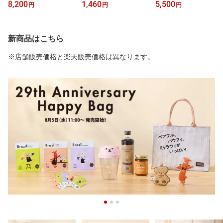
ケット 5枚付 タリーズコ
格的 無糖 カフェオレベ
イアルセット
8,200
1,460
5,500
円
円
円
ーヒー
ース スペシャルティコー
ヒー コーヒーリキッド
ミルク割り 本格カフェオ
レ ギフト プレゼント 贈
新商品はこちら
り物 贈答用 お祝い お歳
暮 お中元 無糖 砂糖不使
※店舗販売価格と楽天販売価格は異なります。
用 すっきり飲みやすい
母の日 父の日