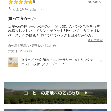
5
2026/08/07
ぴよこ0802
女性
40代
買って良かった
店舗verの持ち手が水色のと、楽天限定のピンク色をそれぞ
れ購入しました。ドリンクチケット5枚付いて、カフェオレ
ベース、その他色々付いていてバッグも自分好みのカラーで
使いやすそうです！
さらに表示
タンブラーも可愛い！
自分用｜実用品・普段使い｜はじめて
注文日：2026/08/05
タリーズ 公式 29th アニバーサリー  ※ドリンクチ
ケット 5枚付  タリーズコーヒー