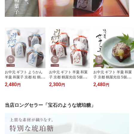
お中元 ギフト ようかん
お中元 ギフト 羊羹 和菓
お中元 ギフト 羊羹 和菓
羊羹 和菓子 京都 桂 鶴屋
子 京都 鶴屋光信 5個入化
子 京都 鶴屋光信 5個入化
光信 5個入化粧箱 塩水よ
粧箱 水ようかん 水羊羹
粧箱 せせらぎ 本葛 ひと
2,480
2,300
2,480
円
円
円
うかん お祝い 誕生日 手
ひとくち菓子 手土産 お
くち菓子 手土産 お配り
土産
配り 誕生日 内祝 御祝 お
誕生日 内祝 御祝 お祝い
祝い 御供 お供え
御供 お供え
当店ロングセラー「宝石のような琥珀糖」