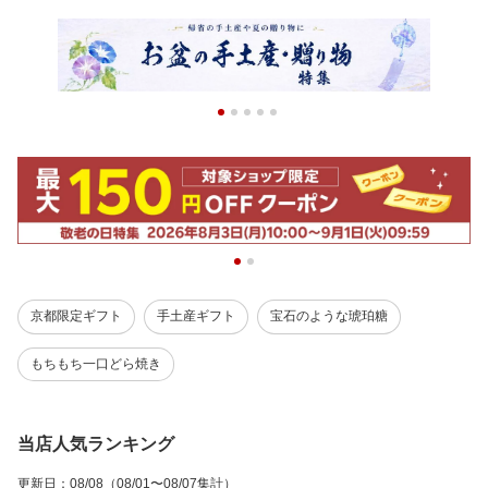
京都限定ギフト
手土産ギフト
宝石のような琥珀糖
もちもち一口どら焼き
当店人気ランキング
更新日
：
08/08
（08/01〜08/07集計）