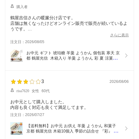
購入者
鶴屋吉信さんの暖簾分け店です。
店舗は無くなったけどオンライン販売で販売が続いているよ
うです。
母への贈り物として購入。
さらに表示
木箱入りでしっかり包装されており、また紙袋もついている
注文日：2026/08/05
ので贈り物として使いやすいです。
お中元 ギフト 琥珀糖 羊羹 ようかん 個包装 寒天 京
都 鶴屋光信  木箱入り 羊羹 ようかん 彩 夏 涼菓夏 
10個入 羊羹 ようかん 恋桜 せせらぎ 葛まんじゅう 
抹茶 小豆 塩水ようかん 各2個
3
2026/08/06
risa7620
女性
60代
お中元として購入しました。
内容も良く対応も良くて満足してます。
注文日：2026/07/27
【送料無料】お中元 お供え 羊羹 ようかん 和菓子 
京都 鶴屋光信 木箱10個入 季節の詰合せ 『彩』 恋
桜 せせらぎ 葛まんじゅう 抹茶 小豆 塩水ようかん 