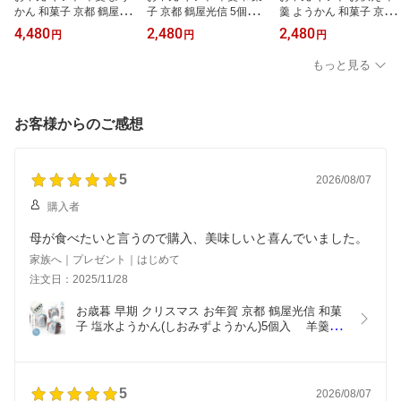
かん 和菓子 京都 鶴屋光
子 京都 鶴屋光信 5個入化
羹 ようかん 和菓子 京都
信 竹籠 塩水ようかん 12
粧箱 抹茶羊羹 本葛 ひと
鶴屋光信 化粧箱 5個入り
4,480
2,480
2,480
円
円
円
個入り 竹かご 誕生日 内
くち菓子 手土産 お配り
季節の詰合せ 『彩』 恋
祝 御祝 お祝い 御供 お供
誕生日 内祝 御祝 お祝い
桜 せせらぎ 葛まんじゅ
もっと見る
え 手土産 古風 風情
御供 お供え
う 抹茶 小豆 塩水ようか
ん 5種各1個 常温 ギフト
手土産 高級 誕生日
お客様からのご感想
5
2026/08/07
購入者
母が食べたいと言うので購入、美味しいと喜んでいました。
家族へ｜プレゼント｜はじめて
注文日：2025/11/28
お歳暮 早期 クリスマス お年賀 京都 鶴屋光信 和菓
子 塩水ようかん(しおみずようかん)5個入　 羊羹 よ
うかん 沖縄天然塩使用 高級 お取り寄せ　内祝 御祝 
御供 法事 仏事 手土産 お菓子 贈り物 セット
5
2026/08/07