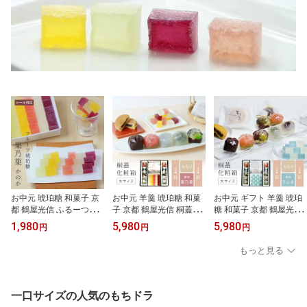
お中元 琥珀糖 和菓子 京
お中元 羊羹 琥珀糖 和菓
お中元 ギフト 羊羹 琥珀
都 鶴屋光信 ふるーつ琥
子 京都 鶴屋光信 桐蓋化
糖 和菓子 京都 鶴屋光信
珀 果乃菓 30個入 宝石 5
粧箱 大箱4品 季節の詰合
桐蓋大箱4品 季節の詰合
1,980
5,980
5,980
円
円
円
種詰合せ 高級原材料 寒
せ 彩 ふるーつ琥珀 もち
せ 彩 琥珀ラムネユズ も
天 フルーツ味 ブルーベ
り4個 恋桜 葛まんじゅう
ちり4個 恋桜 葛まんじゅ
もっと見る
リー・ゆず・イチゴ・マ
柚子 抹茶 せせらぎ 塩水
う 柚子 抹茶 せせらぎ 塩
ンゴー・キウイ 高級 お
ようかん 回転焼き どら
水ようかん 高級 どら焼
取り寄せ 内祝 御祝 御
焼き 高級 ギフト 手土産
き 誕生日 内祝 御祝 お祝
供 法事 仏事 お菓子 贈り
い 御供 お供え 法事 手土
一口サイズの人気のもちドラ
物 セット
産 お菓子 贈り物 常温