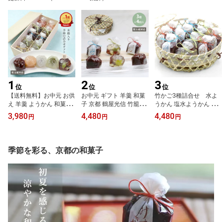
1
2
3
位
位
位
【送料無料】お中元 お供
お中元 ギフト 羊羹 和菓
竹かご3種詰合せ 水よ
え 羊羹 ようかん 和菓子
子 京都 鶴屋光信 竹籠12
うかん 塩水ようかん せ
京都 鶴屋光信 木箱10個
個入 3種 季節の詰合せ 涼
せらぎ 各4個 お中元 ギフ
3,980
4,480
4,480
円
円
円
入 季節の詰合せ 『彩』
菓 せせらぎ 塩みずよう
ト 京都 鶴屋光信 和菓子
恋桜 せせらぎ 葛まんじ
かん 水ようかん各4個 竹
ギフト 羊羹 ようかん 涼
ゅう 抹茶 小豆 塩水よう
かご 誕生日 内祝 御祝 お
菓 お祝い 誕生日 手土産
かん 5種各2個 常温 ギフ
祝い 御供 お供え 手土産
季節を彩る、京都の和菓子
ト 手土産 高級 誕生日 内
古風 風情
祝 御祝 御礼 仏事 法事