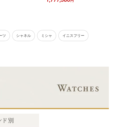
円
エリー】
ROL
【中古
ーツ
シャネル
ミシャ
イニスフリー