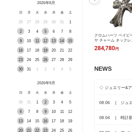
2026年8月
日
月
火
水
木
金
土
26
27
28
29
30
31
1
2
3
4
5
6
7
8
デニムパン
カルティエ 2C ダイヤモンド ピアス 7
クロムハーツ ベイビー
ブルー L
50 (K18YG K18WG K18PG) レディー
ヤ チャーム ネックレ
9
10
11
12
13
14
15
・小物】
ス CARTIER [美品] 【中古】 【ジュ
き SV925 2Pダイ
449,080
284,780
円
円
16
17
18
19
20
21
22
エリー】
クス CHROME HEA
【アパレル・小物】
23
24
25
26
27
28
29
NEWS
30
31
1
2
3
4
5
2026年9月
◇ ジュエリー&
日
月
火
水
木
金
土
30
31
1
2
3
4
5
08.06 | ジュ
6
7
8
9
10
11
12
08.04 | 時計新
13
14
15
16
17
18
19
20
21
22
23
24
25
26