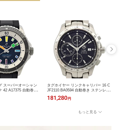
グ スーパーオーシャン
タグホイヤー リンクキャリバー 16 C
タグホ
42 A17375 自動巻き
JF2110.BA0594 自動巻き ステンレス
WAY1
ィール メンズ BREIT
スティール メンズ TAG HEUER 【中
ススティ
181,280
199,
円
】 【時計】
古】 【時計】
【中古
もっと見る