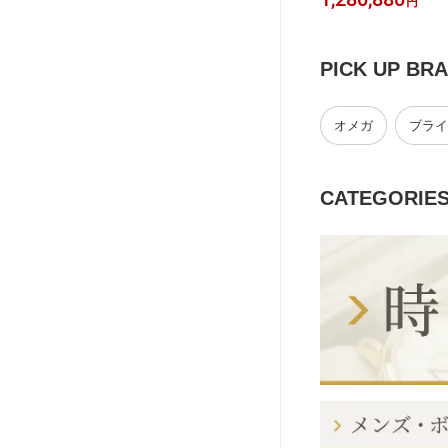
円
円
クリーム 【コスメ】
els [美品] 【中古】
PICK UP BR
オメガ
ブライ
CATEGORIE