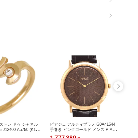
ストレ ドゥ シャネル
ピアジェ アルティプラノ G0A41544
ロレッ
 J12400 Au750 (K18B
手巻き ピンクゴールド メンズ PIAGE
CERN
CHANEL [美品] 【中
T 【中古】 【時計】
テンレ
1,777,380
944,