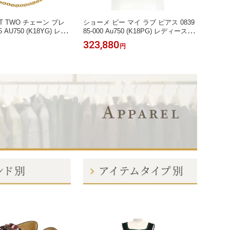
 TWO チェーン ブレ
ショーメ ビー マイ ラブ ピアス 0839
ティフ
 AU750 (K18YG) レデ
85-000 Au750 (K18PG) レディース C
ヤモン
NY&Co. [美品] 【中古】
haumet [美品] 【中古】 【ジュエリ
ス TI
323,880
268,
円
】
ー】
【ジュ