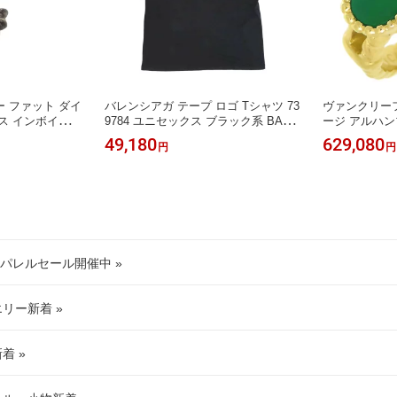
 ファット ダイ
バレンシアガ テープ ロゴ Tシャツ 73
ヴァンクリー
ス インボイス付
9784 ユニセックス ブラック系 BALE
ージ アルハンブラ
ヤモンド ユニセッ
NCIAGA 【中古】 【アパレル・小
18YG) レディース
49,180
629,080
円
円
RTS 【中古】
物】
[美品] 【中
アパレルセール開催中 »
エリー新着 »
着 »