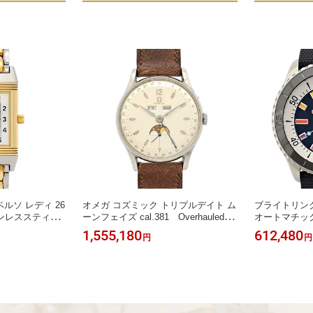
ルソ レディ 26
オメガ コズミック トリプルデイト ム
ブライトリン
ステンレススティー
ーンフェイズ cal.381 Overhauled 24
オートマチック 
レディース JAE
71.9 手巻き ステンレススティール メ
ステンレスステ
1,555,180
612,480
円
円
 【中古】 【時計】
ンズ ボーイズ OMEGA [アンティーク
LING 【中古
ヴィンテージ] 【中古】 【時計】