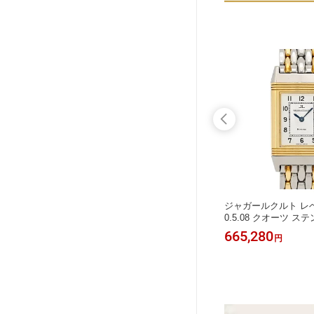
ィック ク
ロンジン スピリット フライバック L
ジャガールクルト レベ
巻き ステ
3.821.4 自動巻き ステンレススティー
0.5.08 クオーツ 
TBLA
ル メンズ LONGINES 【中古】 【時
ル イエローゴールド 
558,580
665,280
円
円
計】
GER-LECOULTRE