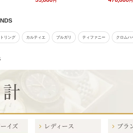
円
円
 【ジュエリー】
古】 【ジュ
ANDS
トリング
カルティエ
ブルガリ
ティファニー
クロムハ
S