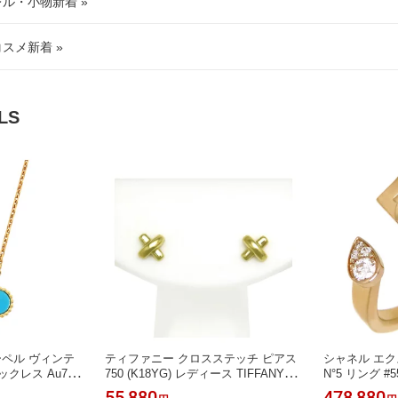
レル・小物新着 »
コスメ新着 »
LS
ペル ヴィンテ
ティファニー クロスステッチ ピアス
シャネル エク
クレス Au750
750 (K18YG) レディース TIFFANY&C
N°5 リング #55
 Cleef & Arp
o. [美品] 【中古】 【ジュエリー】
G) レディース 
55,880
478,880