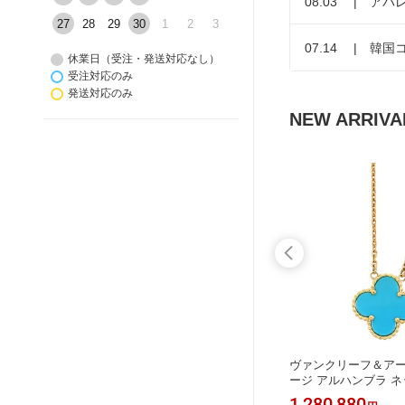
08.03 | アパ
27
28
29
30
1
2
3
07.14 | 韓国
休業日（受注・発送対応なし）
受注対応のみ
発送対応のみ
NEW ARRIVA
 カーデ
【新品】 ドクターエルシア 【箱カッ
ヴァンクリーフ＆アー
 メンズ グ
トあり】345 リリーフクリーム 345 re
ージ アルハンブラ ネッ
古】 【ア
lief cream 50ml Dr.Althea スキンケア
(K18YG) レディース Van
2,550
1,280,880