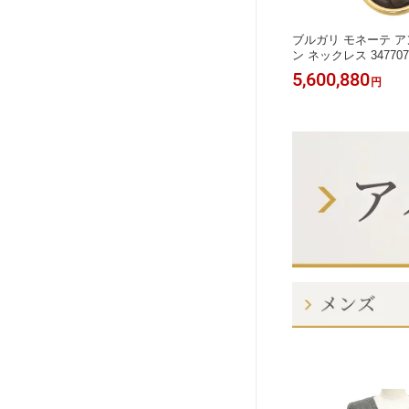
アス 75
ディオール ロゴ ダイヤモンド リング
ブルガリ モネーテ 
GARI
#10.5 750 (K18YG) レディース Dior
ン ネックレス 347707 7
ー】
[美品] 【中古】 【ジュエリー】
lver ユニセックス B
98,880
5,600,880
円
円
【ジュエリー】