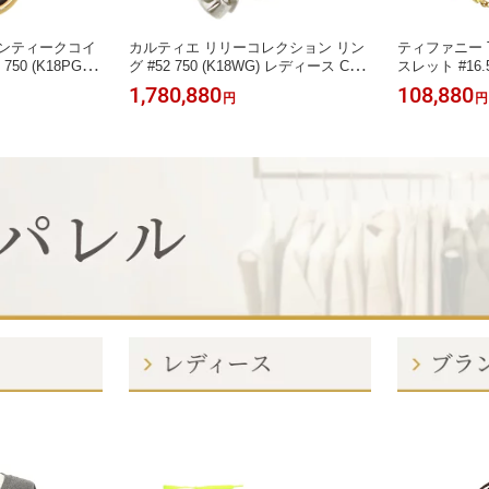
アンティークコイ
カルティエ リリーコレクション リン
ティファニー T
50 (K18PG) si
グ #52 750 (K18WG) レディース CAR
スレット #16.5
VLGARI 【中古】
TIER [美品] 【中古】 【ジュエリー】
ィース TIFFA
1,780,880
108,880
円
円
【ジュエリー