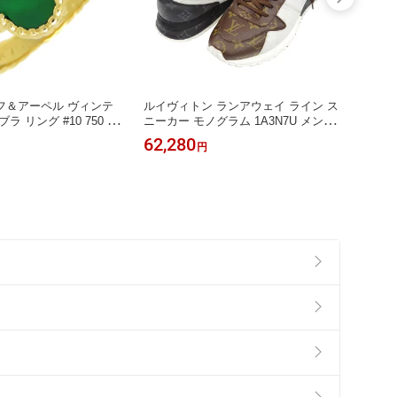
フ＆アーペル ヴィンテ
ルイヴィトン ランアウェイ ライン ス
クロム
 リング #10 750 (K
ニーカー モノグラム 1A3N7U メンズ
ートバ
 Van Cleef & Arpels
ブラウン ブラック ホワイト LOUIS V
ス ブラ
62,280
1,04
円
古】 【ジュエリー】
UITTON 【中古】 【アパレル・小
古】 
物】