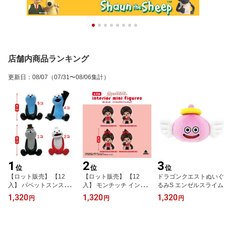
店舗内商品ランキング
更新日
：
08/07
（07/31〜08/06集計）
1
2
3
位
位
位
【ロット販売】 【12
【ロット販売】 【12
ドラゴンクエストぬいぐ
入】 パペットスンスン
入】 モンチッチ インテ
るみS エンゼルスライム
インテリアミニフィギュ
リアミニフィギュア
1,320
1,320
1,320
円
円
円
ア