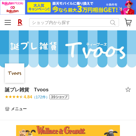
誕プレ雑貨 Tvoos
4.84
（
172
件）
メニュー