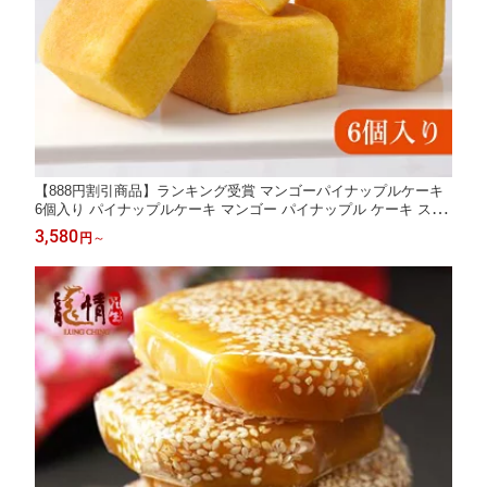
【888円割引商品】ランキング受賞 マンゴーパイナップルケーキ
6個入り パイナップルケーキ マンゴー パイナップル ケーキ スイ
ーツ お菓子 お茶請け 焼き菓子 中華菓子 個包装 台湾 パケ買い ギ
3,580
円
～
フトボックス【歐華酒店】【台湾直送】