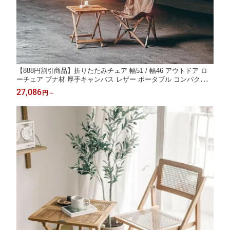
【888円割引商品】折りたたみチェア 幅51 / 幅46 アウトドア ロ
ーチェア ブナ材 厚手キャンバス レザー ポータブル コンパクト
省スペース 収納 キャンプ椅子【VANLIFE TAIWAN】【台湾直
27,086
円
～
送】【送料無料】