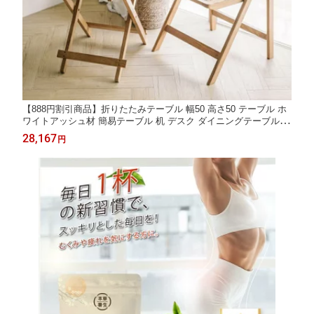
【888円割引商品】折りたたみテーブル 幅50 高さ50 テーブル ホ
ワイトアッシュ材 簡易テーブル 机 デスク ダイニングテーブル 省
スペース 収納 テラス ベランダ【VANLIFE TAIWAN】【台湾直
28,167
円
送】【送料無料】