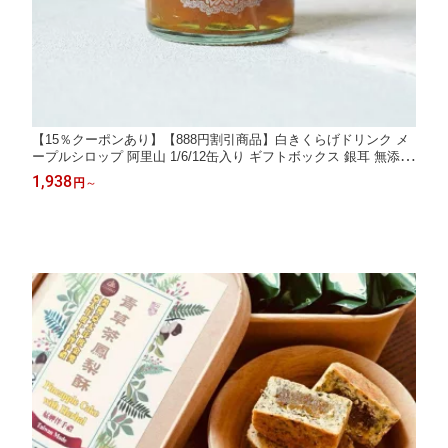
【15％クーポンあり】【888円割引商品】白きくらげドリンク メ
ープルシロップ 阿里山 1/6/12缶入り ギフトボックス 銀耳 無添加
デザート ドリンク ビタミン ミネラル 多糖類 食物繊維 健康 栄養
1,938
円
～
【台湾精華食品】台湾発【送料無料】