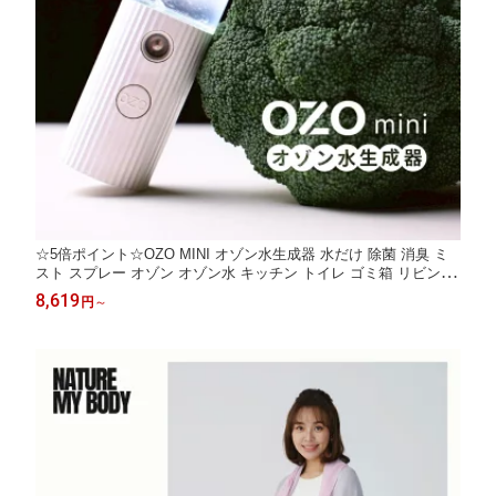
☆5倍ポイント☆OZO MINI オゾン水生成器 水だけ 除菌 消臭 ミ
スト スプレー オゾン オゾン水 キッチン トイレ ゴミ箱 リビング
おもちゃ 掃除 コンパクト おしゃれ 小型 家庭用 詰め替え不要 エ
8,619
円
～
コ【OZO】【台湾直送】