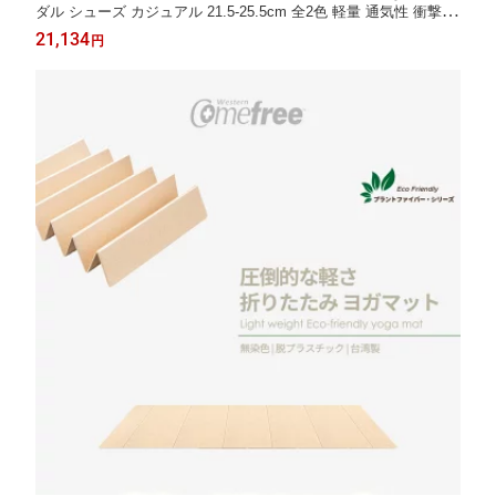
ダル シューズ カジュアル 21.5-25.5cm 全2色 軽量 通気性 衝撃吸
収 痛くない 柔らかい 疲れない【ZOBR路豹】【台湾直送】【送
21,134
円
料無料】