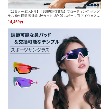
【15％クーポンあり】【888円割引商品】フローティング サング
ラス 6色 軽量 紫外線 UVカット UV400 スポーツ用 アイウェア 偏
光グラス スポーツグラス 偏光 ミラー レンズ ケース付き メンズ
14,469
円
レディース ユニセックス 【ACEKA】