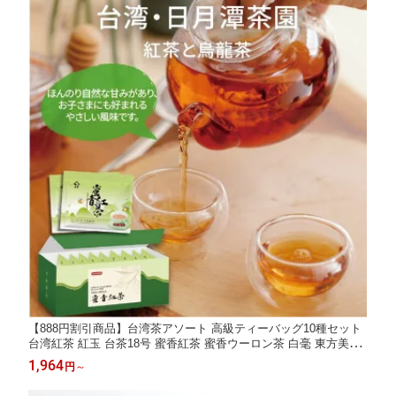
【888円割引商品】台湾茶アソート 高級ティーバッグ10種セット
台湾紅茶 紅玉 台茶18号 蜜香紅茶 蜜香ウーロン茶 白毫 東方美人
炭焙 金萱 紫芽 紅ウーロン茶 四季春 凍頂ウーロン 茶カテキン配
1,964
円
～
合 独立包装【台湾直送】