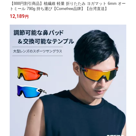
【888円割引商品】植繊維 軽量 折りたたみ ヨガマット 6mm オー
トミール 790g 持ち運び【Comefree品牌】【台湾直送】
12,189
円