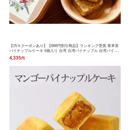
【25％クーポンあり】【888円割引商品】ランキング受賞 青草茶
パイナップルケーキ 6個入り 台湾 台湾パイナップル 台湾パイン
パイナップル ケーキ スイーツ お菓子 お茶請け 茶菓子 焼き菓子
4,335
円
中華菓子 無添加 雑誌掲載【一肥仔商行】台湾発