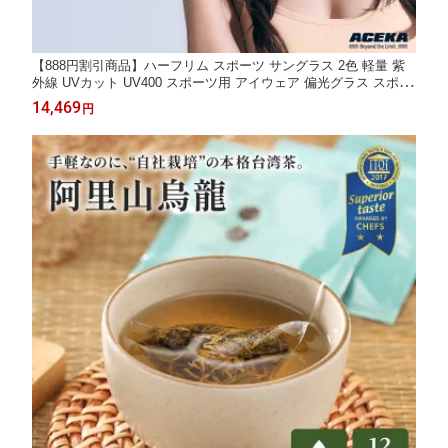
【888円割引商品】ハーフリム スポーツ サングラス 2色 軽量 紫
外線 UVカット UV400 スポーツ用 アイウェア 偏光グラス スポー
ツグラス 偏光 ミラー レンズ まぶしさ軽減 防塵 めがね 【ACEK
14,469
円
A】