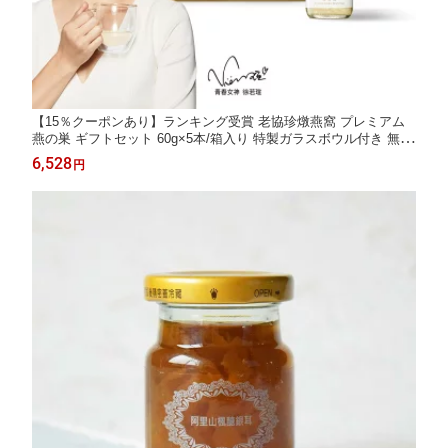
【15％クーポンあり】ランキング受賞 老協珍燉燕窩 プレミアム
燕の巣 ギフトセット 60g×5本/箱入り 特製ガラスボウル付き 無添
加 ツバメの巣 天然 健康食品 美肌 ドリンク 個包装【老協珍】台
6,528
円
湾発