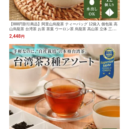
【888円割引商品】阿里山烏龍茶 ティーバッグ 12袋入 個包装 高
山烏龍茶 台湾茶 お茶 茶葉 ウーロン茶 烏龍茶 高山茶 立体 三角
無添加 おいしい 上品 水出し パケ買い おしゃれ デザイン【山和
2,448
円
院茶職人】【台湾直送】