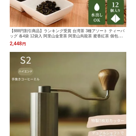
【888円割引商品】ランキング受賞 台湾茶 3種アソート ティーバ
ッグ 各4袋 12袋入 阿里山金萱茶 阿里山烏龍茶 蜜香紅茶 個包装
お茶 茶葉 ウーロン茶 烏龍茶 紅茶 無添加 水出し パケ買い おしゃ
2,448
円
れ デザイン【山和院茶職人】【台湾直送】