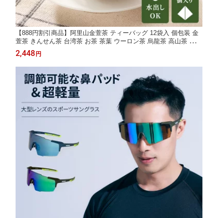
【888円割引商品】阿里山金萱茶 ティーバッグ 12袋入 個包装 金
萱茶 きんせん茶 台湾茶 お茶 茶葉 ウーロン茶 烏龍茶 高山茶 立体
三角 無添加 おいしい 上品 水出し パケ買い おしゃれ デザイン
2,448
円
【山和院茶職人】【台湾直送】