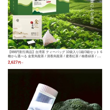
【888円割引商品】台湾茶 ティーバッグ 10袋入り1箱/3箱セット 6
種から選べる 金萱烏龍茶 / 清香烏龍茶 / 蜜香紅茶 / 柚香緑茶 / 柚
香烏龍茶 / 柚香紅茶 金萱 ウーロン茶 台湾茶 お茶 水出し 無添加
2,627
円
～
【福茗堂】【台湾直送】