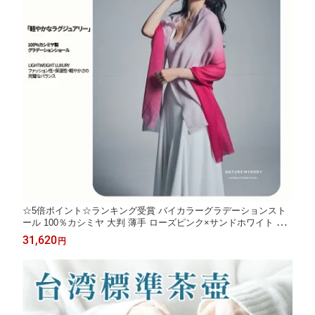
☆5倍ポイント☆ランキング受賞 バイカラーグラデーションスト
ール 100％カシミヤ 大判 薄手 ローズピンク×サンドホワイト 上
質 軽量 エレガント 防寒 ファッション マフラー ショール ストー
31,620
円
ル 70cm×200cm【台湾直送】