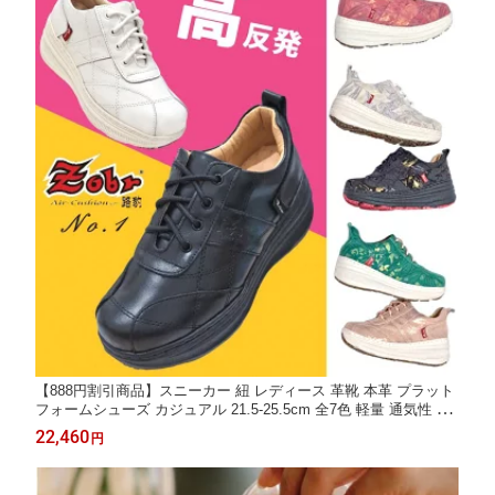
【888円割引商品】スニーカー 紐 レディース 革靴 本革 プラット
フォームシューズ カジュアル 21.5-25.5cm 全7色 軽量 通気性 衝
撃吸収 柔らかい 歩きやすい 長時間 軽量カラフル おしゃれ 女性
22,460
円
【ZOBR路豹】【台湾直送】