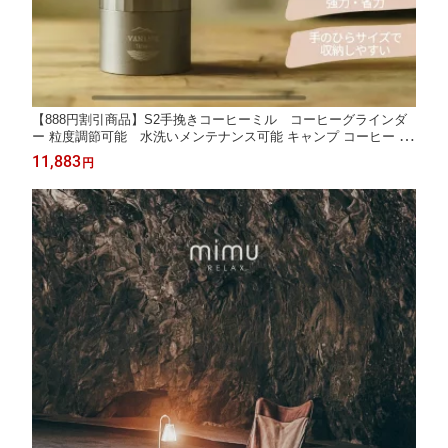
【888円割引商品】S2手挽きコーヒーミル コーヒーグラインダ
ー 粒度調節可能 水洗いメンテナンス可能 キャンプ コーヒー 豆
挽き 携帯便利 S2 【Vanlife Taiwan 】【台湾直送】【送料無料】
11,883
円