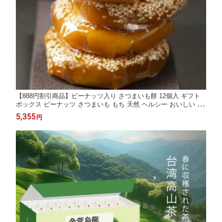
【888円割引商品】ピーナッツ入り さつまいも餅 12個入 ギフト
ボックス ピーナッツ さつまいも もち 天然 ヘルシー おいしい 中
華菓子 お菓子 スイーツ おやつ【龍情花生】【台湾直送】【送料
5,355
円
無料】