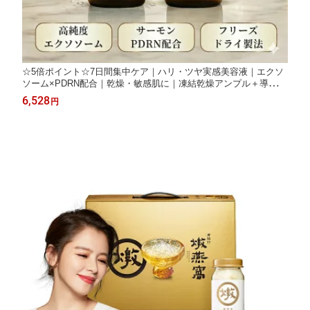
☆5倍ポイント☆7日間集中ケア｜ハリ・ツヤ実感美容液｜エクソ
ソーム×PDRN配合｜乾燥・敏感肌に｜凍結乾燥アンプル＋導入セ
ラム【Cell Secret 細胞泌密】台湾発
6,528
円