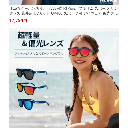
【15％クーポンあり】【888円割引商品】フルリム スポーツ サン
グラス 紫外線 UVカット UV400 スポーツ用 アイウェア 偏光グラ
ス スポーツグラス 偏光 ミラー レンズ まぶしさ軽減 防塵 めがね
17,784
円
ケース付き ユニセックス 【ACEKA】