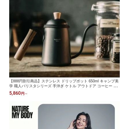
【888円割引商品】ステンレス ドリップポット 650ml キャンプ美
学 職人バリスタシリーズ 手沖ぎ ケトル アウトドア コーヒー 【V
anlife Taiwan】【台湾直送】【送料無料】
5,860
円
～