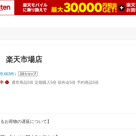
 楽天市場店
28,663
件）
中
通常商品5倍 定期購入5倍 頒布会5倍 予約商品5倍
よるお荷物の遅延について】