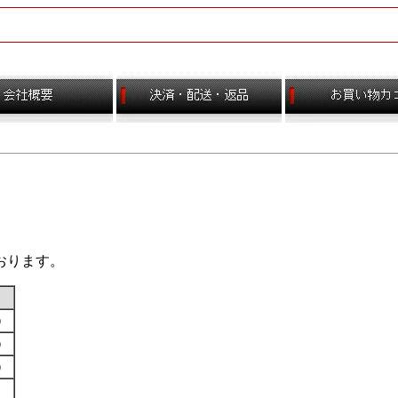
おります。
す）
す）
す）