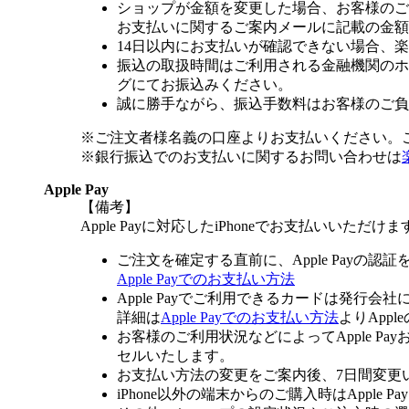
ショップが金額を変更した場合、お客様のご
お支払いに関するご案内メールに記載の金額
14日以内にお支払いが確認できない場合、
振込の取扱時間はご利用される金融機関のホ
グにてお振込みください。
誠に勝手ながら、振込手数料はお客様のご負
※ご注文者様名義の口座よりお支払いください。
※銀行振込でのお支払いに関するお問い合わせは
Apple Pay
【備考】
Apple Payに対応したiPhoneでお支払いいただけま
ご注文を確定する直前に、Apple Payの認
Apple Payでのお支払い方法
Apple Payでご利用できるカードは発行会
詳細は
Apple Payでのお支払い方法
よりApp
お客様のご利用状況などによってApple 
セルいたします。
お支払い方法の変更をご案内後、7日間変更
iPhone以外の端末からのご購入時はApple