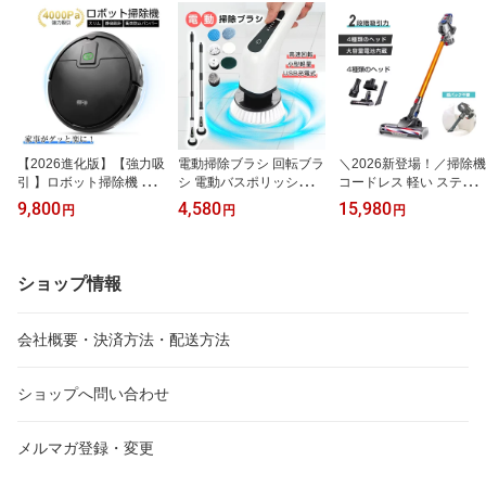
【2026進化版】【強力吸
電動掃除ブラシ 回転ブラ
＼2026新登場！／掃除機
引 】ロボット掃除機 薄
シ 電動バスポリッシャー
コードレス 軽い スティ
型 掃除ロボット 4000Pa
充電式 掃除用品 高性能
ック型 11000Pa ハイパ
9,800
4,580
15,980
円
円
円
強力吸引 ロボットクリー
コードレス 小型 防水仕
ワー 軽量 強力 分解対応
ナー 自動モード/スポッ
様 軽量 コスパ 強力 電動
ハンディクリーナー サイ
トモード 静音設計 衝突
ブラシ 7種類の替えブラ
クロン式 洗えるフィルタ
防止バンパー コンパクト
シ付 手持ち 研磨パッド
ー 4種類ヘッド 角度調節
ショップ情報
スリム 小型 落下防止 お
スポンジパッド キッチン
180°回転可能 経済的 猫
すすめ 一人暮らし 軽量
台所 浴漕 お風呂 浴室 組
砂 家庭 事務所 一人暮ら
シンプル操作 紙パック不
み立て簡単 90日安心保
し すき間ノズル コード
会社概要・決済方法・配送方法
要 USB充電式 自動 送料
証付き 日本語取扱説明書
レス 紙パック不要 送料
無料
無料
ショップへ問い合わせ
メルマガ登録・変更