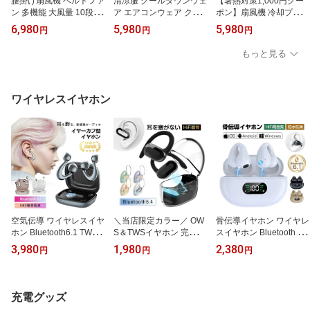
腰掛け扇風機 ベルトファ
清涼服 クールダウンウェ
【暑熱対策1,000円クー
ン 多機能 大風量 10段階
ア エアコンウェア クー
ポン】扇風機 冷却プレー
風量調節 首かけ 腰かけ
ルウェア 長袖ワークブル
ト搭載 ハンディファン
6,980
5,980
5,980
円
円
円
首掛け 2026年新モデル
ゾン ダブルファン付き 9
デスクファン 首掛けファ
モバイルバッテリー 大容
枚羽根 三段階風量調節
ン ウェストファン 腰掛
もっと見る
量 24000mAh 上部送風 8
低騒音3D循環送風 作業
けファン 携帯ファン ク
0時間連続稼働 軽量 熱中
服 長袖 紫外線カット 日
リップファン ポータブル
症対策 蒸れ解消 ストラ
焼け防止 熱中症対策 瞬
ファン ウェアラブルファ
ップ付き 急速充電 携帯
時冷却 速乾作業着 モバ
ン 4WAY 多機能 5段階風
ワイヤレスイヤホン
便利 アウトドア 【PL保
イルバッテリー給電 ファ
量 ターボファン 【PL保
険加入済み製品・安心】
ンの取付けは簡単
険・安心保証】
空気伝導 ワイヤレスイヤ
＼当店限定カラー／ OW
骨伝導イヤホン ワイヤレ
ホン Bluetooth6.1 TWS
S＆TWSイヤホン 完全ワ
スイヤホン Bluetooth 6.1
イヤホン 国際的デザイン
イヤレスイヤホン Blueto
イヤーカフ構造 挟んで装
3,980
1,980
2,380
円
円
円
アワード金賞を受賞 OW
oth5.4 ヘッドセット 空気
着 快適 完全ワイヤレス
S 完全ワイヤレス ヘッド
伝導 耳を塞がない 周囲
ヘッドセット 自動ペアリ
セット 革新設計 耳元を
の音が聞こえる 耳かけ式
ング 瞬間接続 Hi-Fi 高音
彩る 空気伝導式 耳を塞
耳掛け 落ちにくい クリ
質 ステレオサウンド マ
充電グッズ
がない 周囲の音が聞こえ
ア通話 操作簡単 無線 コ
イク内蔵 ノイズキャンセ