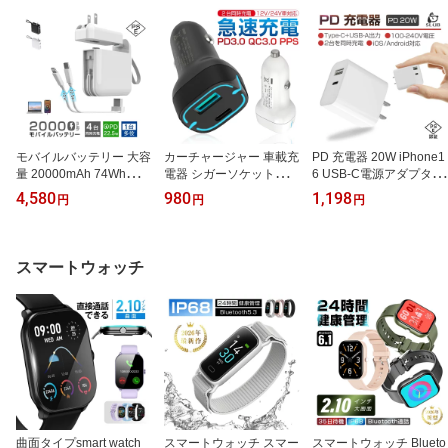
る 非骨伝導式 オープン
ードレス 小型軽量 Type-
リング ブルートゥースイ
イヤー 90日安心保証付
C充電 【PL保険加入済み
ヤホン 【PL保険加入済
き【PL保険加入済み製
製品・安心】
み製品・安心】
品・安心】
モバイルバッテリー 大容
カーチャージャー 車載充
PD 充電器 20W iPhone1
量 20000mAh 74Whケー
電器 シガーソケット充電
6 USB-C電源アダプター
ブル不要 防災電源 3in1
器 シガーソケットUSB出
USB-C 急速充電器USB-
4,580
980
1,198
円
円
円
コンセント一体型 4台同
力ポート Type-C出力ポ
A+Type-C ダブル出力 A
時充電 ACアダプター 折
ート 20W 12V・24V車対
Cアダプター Type-C急速
畳プラグ iPhone17シリ
応 急速充電 iPhone 13 /
充電器 PSE認証済み PD
ーズ充電2本ケーブル内
12 / SE (第2世代) / Andro
チャージャー コンパクト
スマートウォッチ
蔵 ケーブル取り外し可能
id端末対応 高速充電 PD
サイズ iPhone 15/14/13/
スマホ/タブレット/ゲー
3.0/QC3.0規格対応 コン
12シリーズ機種対応 Xpe
ム機など対応 小型軽量
パクトサイズ
ria/GALAXY Android各機
【PL保険加入済み製品・
種対応 2台同時充電 送料
安心】
無料
曲面タイプsmart watch
スマートウォッチ スマー
スマートウォッチ Blueto