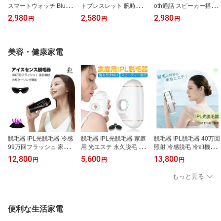
スマートウォッチ Blueto
トブレスレット 腕時計 s
oth通話 スピーカー搭載
oth通話 スピーカー搭載
martwatch 健康管理 Blue
直接通話できる 2.10イン
2,980
2,580
2,980
円
円
円
直接通話できる 2.10イン
tooth5.3 心拍数測定 着信
チ大画面 曲面タイプsma
チ大画面 多機能 腕時計
通知 エクササイズ 座り
rt watch 多機能 Bluetooth
Bluetooth iPhone iOS An
がち注意 急速充電 0.96
6.1 iPhone iOS Android
droid 対応 音声アシスタ
インチ LINE通知 歩数計
対応 音声アシスタント
美容・健康家電
ント 電話発信 着信/LINE/
カロリー消費 スマホ探し
着信/Twitter/Facebook/LI
メッセージ通知 音楽再
防水防滴 防塵 薄型軽量
NE/メッセージ通知 プレ
生/制御 IP68防塵防水 睡
スポーツ iOS Android対
ゼント 送料無料 【PL保
眠管理 父の日 送料無料
応 90日安心保証付き
険加入済み製品・安心】
脱毛器 IPL光脱毛器 冷感
脱毛器 IPL光脱毛器 家庭
脱毛器 IPL脱毛器 40万回
99万回フラッシュ 家庭
用 光エステ 永久脱毛 冷
照射 冷感脱毛 冷却機能 5
用 光エステ 光美容器 家
却技術 光美容器 家庭用
段階調節 手動/自動発光 2
12,800
5,600
13,800
円
円
円
庭用脱毛器 美肌機能 ア
脱毛器 美肌機能 5段階調
つの照射モード 光美容器
イスセンスケア メンズ
節 アイスセンスケア メ
男女兼用 口周り ワキ 腕
もっと見る
レディース 光エステ 男
ンズ レディース 光エス
足 背中 Vライン 全身使
女兼用 ワキ 腕 足 背中 ビ
テ 2つの照射モード 男女
用 日本語説明書付き 送
キニライン 送料無料
兼用 全身脱毛可 送料無
料無料
料
便利な生活家電