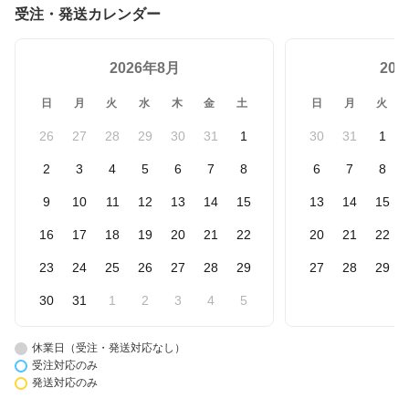
受注・発送カレンダー
2026年8月
20
日
月
火
水
木
金
土
日
月
火
26
27
28
29
30
31
1
30
31
1
2
3
4
5
6
7
8
6
7
8
9
10
11
12
13
14
15
13
14
15
16
17
18
19
20
21
22
20
21
22
23
24
25
26
27
28
29
27
28
29
30
31
1
2
3
4
5
休業日（受注・発送対応なし）
受注対応のみ
発送対応のみ