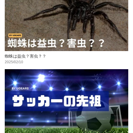
蜘蛛は益虫？害虫？？
2025/02/10