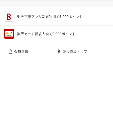
楽天市場アプリ新規利用で1,000ポイント
楽天カード新規入会で2,000ポイント
会員情報
楽天市場トップ
買い物かご
楽天のサービス一覧
お気に入り
出店のご案内
閲覧履歴
安心・安全の取り組み
購入履歴
ご利用ガイド
myクーポン
ヘルプ・問い合わせ