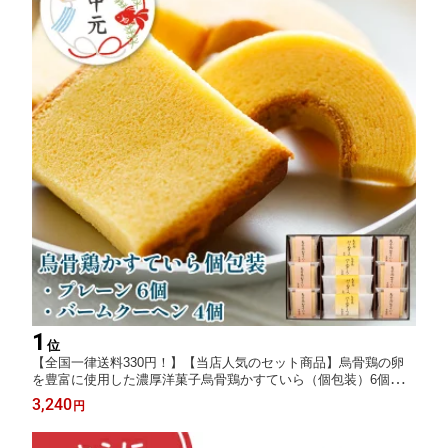
1
位
【全国一律送料330円！】【当店人気のセット商品】烏骨鶏の卵
を豊富に使用した濃厚洋菓子烏骨鶏かすていら（個包装）6個・バ
ームクーヘン4個【うけいあん】【烏鶏庵】
3,240
円