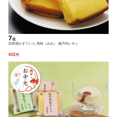
7
位
烏骨鶏かすていら 美味（みみ） 瀬戸内レモン
432
円