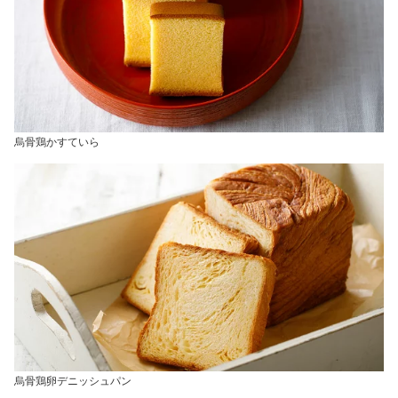
烏骨鶏かすていら
烏骨鶏卵デニッシュパン