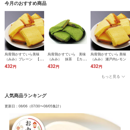
今月のおすすめ商品
烏骨鶏かすていら美味
烏骨鶏かすていら 美味
烏骨鶏かすていら 美味
（みみ）プレーン 【カ
（みみ） 抹茶 【カス
（みみ） 瀬戸内レモン
ステラ 切り落とし】
テラ 切り落とし】
432
432
432
円
円
円
もっと見る
人気商品ランキング
更新日
：
08/06
（07/30〜08/05集計）