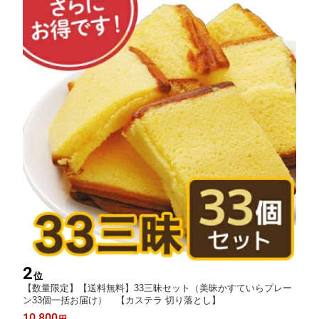
2
位
【数量限定】【送料無料】33三昧セット（美昧かすていらプレー
ン33個一括お届け） 【カステラ 切り落とし】
10,800
円