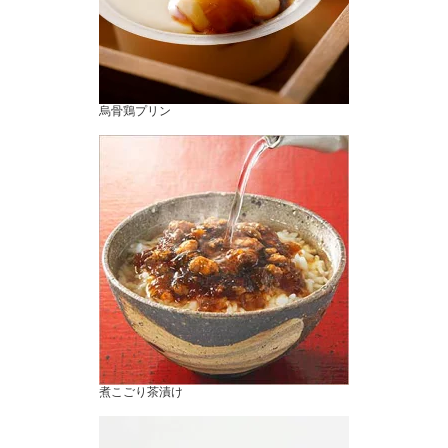
烏骨鶏プリン
煮こごり茶漬け