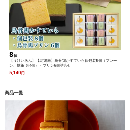
8
位
【うけいあん】【烏鶏庵】鳥骨鶏かすていら個包装8個（プレー
ン、抹茶 各4個）・プリン6個詰合せ
5,140
円
商品一覧