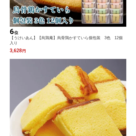
6
位
【うけいあん】【烏鶏庵】烏骨鶏かすていら個包装 3色 12個
入り
3,628
円