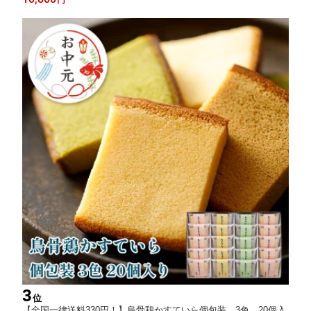
3
位
【全国一律送料330円！】烏骨鶏かすていら個包装 3色 20個入