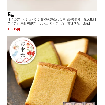
5
位
【幻のデニッシュパン】皆様の声援により再販売開始！注文殺到
アイテム 烏骨鶏卵デニッシュパン（1.5斤：賞味期限：発送日か
ら約6日）【金沢の烏骨鶏卵】
1,836
円