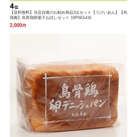
4
位
【送料無料】当店自慢のお勧め商品3点セット【うけいあん】【烏
鶏庵】烏骨鶏卵菓子お試しセット 10P09Jul16
2,000
円