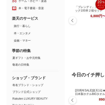
ゲーム・ホビー・楽器
20
ポイント
「ブレンディ」スティ
バック
本・電子書籍・音楽
ック100本２箱セット
6,888円
楽天のサービス
旅行・暮らし
本・エンタメ
金融・マネー
季節の特集
夏ギフト・お中元特集
敬老の日特集
今日のイチ押し
ショップ・ブランド
有名ブランド・ショップ
[20周年SALE]楽天1位
ブランド公式ショップ
日本製ホテルBIGタオル
Rakuten LUXURY BEAUTY
89