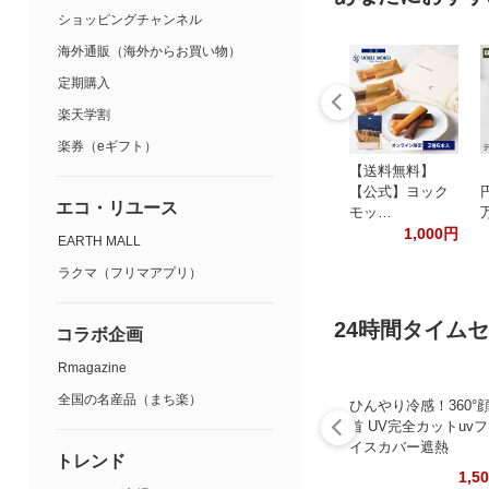
ショッピングチャンネル
海外通販（海外からお買い物）
定期購入
楽天学割
楽券（eギフト）
【送料無料】
【公式】ヨック
エコ・リユース
モッ…
1,000円
EARTH MALL
ラクマ（フリマアプリ）
24時間タイム
コラボ企画
Rmagazine
全国の名産品（まち楽）
ひんやり冷感！360°
首 UV完全カットuv
イスカバー遮熱
トレンド
1,5