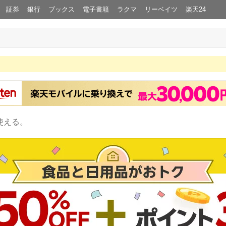
証券
銀行
ブックス
電子書籍
ラクマ
リーベイツ
楽天24
使える。