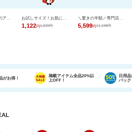
暑い夏は椿屋自慢のアイスコーヒーで涼やかに。組合せ選べるアイスコーヒー2本セット
お試しサイズ！お肌にやさしいおしりふき (80枚×6パック)【楽天オリジナル】
＼驚きの半額／専門店のワンランク上の芳醇な香りと深いコクの金と銀の濃い味珈琲福袋
1,122
5,599
1,320円
11,198円
円
円
掲載アイテム全品20%以
日用品
品がお得！
上OFF！
バック
AL