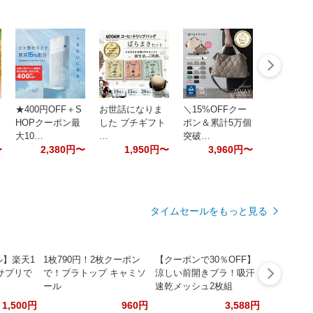
★400円OFF＋S
お世話になりま
＼15%OFFクー
HOPクーポン最
した プチギフト
ポン＆累計5万個
大10…
…
突破…
〜
2,380円〜
1,950円〜
3,960円〜
タイムセールをもっと見る
ル】楽天1
1枚790円！2枚クーポン
【クーポンで30％OFF】
サプリで
で！ブラトップ キャミソ
涼しい前開きブラ！吸汗
ール
速乾メッシュ2枚組
1,500円
960円
3,588円