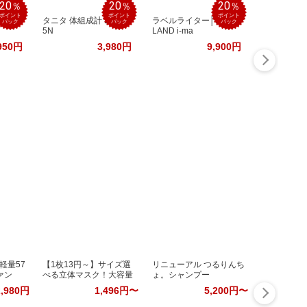
20
20
20
％
％
％
ポイント
ポイント
ポイント
配合
タニタ 体組成計 BC-70
ラベルライター│NAME
バック
バック
バック
5N
LAND i-ma
950円
3,980円
9,900円
軽量57
【1枚13円～】サイズ選
リニューアル つるりんち
ァン
べる立体マスク！大容量
ょ。シャンプー
2,980円
1,496円〜
5,200円〜