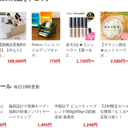
【開梱設置無料0
Penco ペンコ パ
楽天1位★コンシ
【マラソン限定
円】【今なら1
イルアップキャ
ーラー【選べる
★エントリーで
万…
デ…
3…
ポ…
199,000円
770円
1,720円〜
2,580円
セール
毎日10時更新
顔と
脇高設計で美胸キープ！
半額以下 ビューティーブ
【24H限定セー
フェ
福助の快適ノンワイヤー
レンド800g(400g×2袋)無
位獲得！むくみ
ハーフトップ
添加 無着色
足取り軽く！
00円
1,493円
1,249円