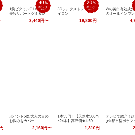
40
20
％
％
％
ポイント
ポイント
1袋ビタミンC1,000mg
3Dシルクストレートア
Wの美白有効成分
バック
バック
美容サポートグミ 6袋
イロン
のオールインワン
〜
3,440円〜
19,800円
4,
★
ポイント5倍/大人の目の
1本55円！【天然水500ml
テレビで紹介！超
お悩みをカバー
×24本】高評価★4.69
g☆都市型ポケフ
0円
2,160円〜
1,310円