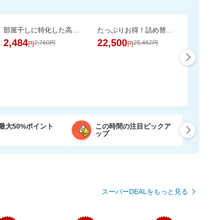
部屋干しに特化した高洗浄・抗菌処方。嫌なニオイを抑え、清潔で爽やかな仕上がりへ。
たっぷりお得！詰め替え用ペレッティー10L 超大容量BOX ペット消臭スプレーおまけ付き
2,484
22,500
2,760円
25,462円
円
円
最大50%ポイント
この時間の注目ピックア
ップ
スーパーDEALをもっと見る