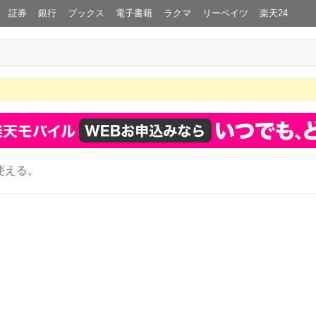
証券
銀行
ブックス
電子書籍
ラクマ
リーベイツ
楽天24
使える。