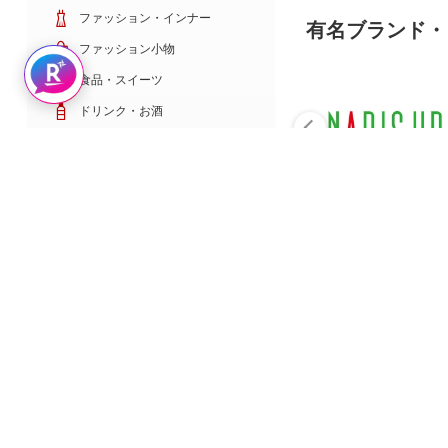
ファッション・インナー
有名ブランド・
ファッション小物
Rakuten AIで探す
食品・スイーツ
ドリンク・お酒
日用雑貨・キッチン用品
コスメ・健康・医薬品
キッズ・ベビー・玩具
家電・TV・カメラ
PC・スマホ・通信
スポーツ・ゴルフ
車・バイク
インテリア・寝具・収納
ペット・花・DIY工具
サービス・リフォーム