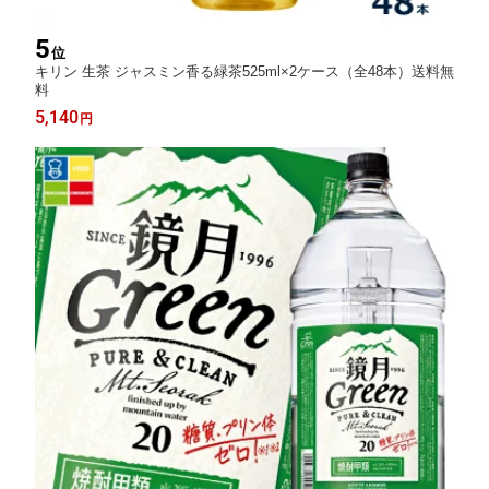
5
位
キリン 生茶 ジャスミン香る緑茶525ml×2ケース（全48本）送料無
料
5,140
円