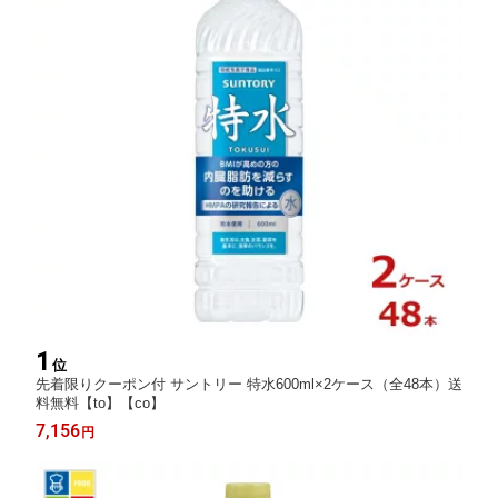
1
位
先着限りクーポン付 サントリー 特水600ml×2ケース（全48本）送
料無料【to】【co】
7,156
円