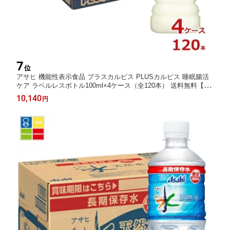
7
位
アサヒ 機能性表示食品 プラスカルピス PLUSカルピス 睡眠腸活
ケア ラベルレスボトル100ml×4ケース（全120本） 送料無料【t
o】【AK】
10,140
円