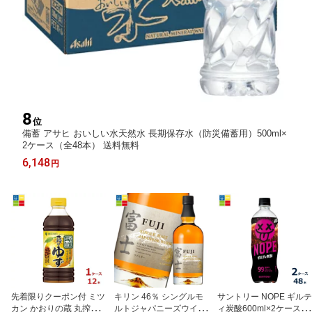
8
位
備蓄 アサヒ おいしい水天然水 長期保存水（防災備蓄用）500ml×
2ケース（全48本） 送料無料
6,148
円
先着限りクーポン付 ミツ
キリン 46％ シングルモ
サントリー NOPE ギルテ
カン かおりの蔵 丸搾り
ルトジャパニーズウイス
ィ炭酸600ml×2ケース