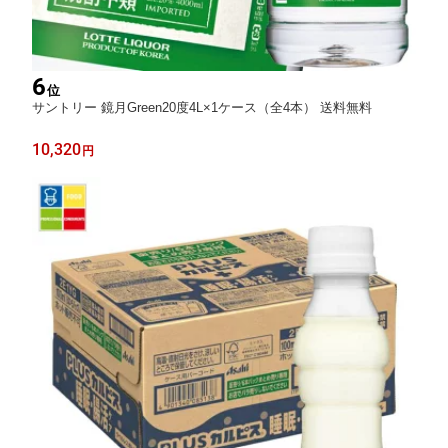
6
位
サントリー 鏡月Green20度4L×1ケース（全4本） 送料無料
10,320
円