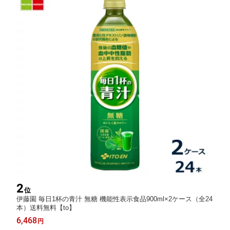
2
位
伊藤園 毎日1杯の青汁 無糖 機能性表示食品900ml×2ケース（全24
本）送料無料【to】
6,468
円