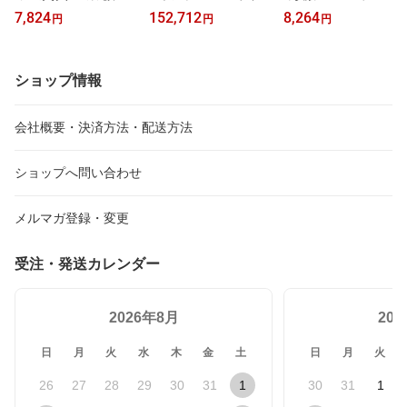
ゆず500ml×1ケース（全
キー 富士700ml×2ケース
（全48本）送料無料
7,824
152,712
8,264
円
円
円
12本） 送料無料【co】
（全24本） 送料無料
ショップ情報
会社概要・決済方法・配送方法
ショップへ問い合わせ
メルマガ登録・変更
受注・発送カレンダー
2026年8月
20
日
月
火
水
木
金
土
日
月
火
26
27
28
29
30
31
1
30
31
1