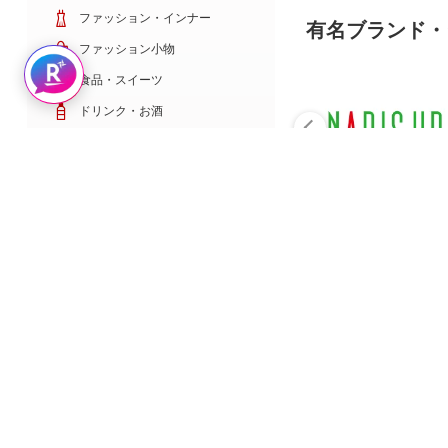
ファッション・インナー
有名ブランド・
ファッション小物
Rakuten AIで探す
食品・スイーツ
ドリンク・お酒
日用雑貨・キッチン用品
コスメ・健康・医薬品
キッズ・ベビー・玩具
家電・TV・カメラ
PC・スマホ・通信
スポーツ・ゴルフ
車・バイク
インテリア・寝具・収納
ペット・花・DIY工具
サービス・リフォーム