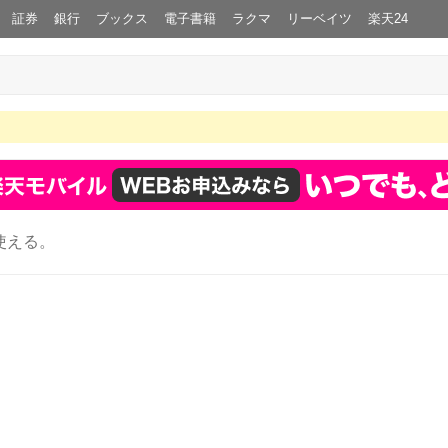
証券
銀行
ブックス
電子書籍
ラクマ
リーベイツ
楽天24
使える。