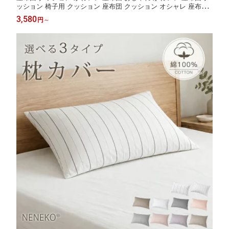
ッション 椅子用 クッション 座布団 クッション オシャレ 座布団
椅子用 座布団 モダン 足まくら ソファー ざぶとん スクエア クッ
3,580
円
～
ション 四角