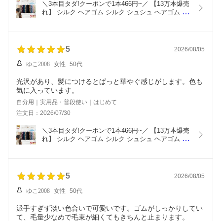
＼3本目タダ!クーポンで1本466円~／ 【13万本爆売
れ】 シルク ヘアゴム シルク シュシュ ヘアゴム 大
人 おしゃれ シルクヘアゴム シルクシュシュ シルク
ゴム シルク ゴム シルク 髪ゴム ヘアタイ ヘアゴム 
黒 キッズ ヘアアクセサリー プレゼント NENEKO
5
2026/08/05
ゆこ2008
女性
50代
光沢があり、髪につけるとぱっと華やぐ感じがします。色も
気に入っています。
自分用｜実用品・普段使い｜はじめて
注文日：2026/07/30
＼3本目タダ!クーポンで1本466円~／ 【13万本爆売
れ】 シルク ヘアゴム シルク シュシュ ヘアゴム 大
人 おしゃれ シルクヘアゴム シルクシュシュ シルク
ゴム シルク ゴム シルク 髪ゴム ヘアタイ ヘアゴム 
黒 キッズ ヘアアクセサリー プレゼント NENEKO
5
2026/08/05
ゆこ2008
女性
50代
派手すぎず淡い色合いで可愛いです。ゴムがしっかりしてい
て、毛量少なめで毛束が細くてもきちんと止まります。