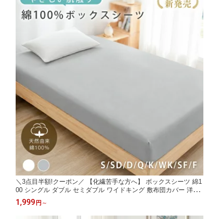
＼3点目半額!クーポン／ 【化繊苦手な方へ】 ボックスシーツ 綿1
00 シングル ダブル セミダブル ワイドキング 敷布団カバー 洋和
兼用 マットレスカバー シーツ ベッドカバー 敷布団カバー 洗える
1,999
円
～
ベットシーツ ボックスカバー クイーン キング ファミリー NENE
KO