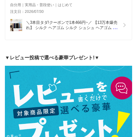
自分用｜実用品・普段使い｜はじめて
注文日：2026/07/30
＼3本目タダ!クーポンで1本466円~／ 【13万本爆売
れ】 シルク ヘアゴム シルク シュシュ ヘアゴム 大
人 おしゃれ シルクヘアゴム シルクシュシュ シルク
ゴム シルク ゴム シルク 髪ゴム ヘアタイ ヘアゴム 
黒 キッズ ヘアアクセサリー プレゼント NENEKO
▼レビュー投稿で選べる豪華プレゼント!▼