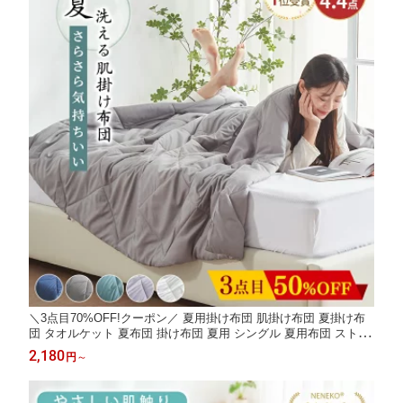
＼3点目70%OFF!クーポン／ 夏用掛け布団 肌掛け布団 夏掛け布
団 タオルケット 夏布団 掛け布団 夏用 シングル 夏用布団 ストラ
イプ ブランケット 夏用 肌がけ布団 フリルケット 薄掛け布団 薄
2,180
円
～
い 肌掛けケット キルトケット 肌布団 洗える ダブル セミダブル
NENEKO