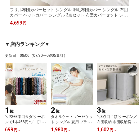
フリル布団カバーセット シングル 羽毛布団カバー シングル 布団
カバー ベットカバー シングル 3点セット 布団カバーセット シン
グル ベットカバー 3点 シーツ 3点セット 布団カバー シングル 掛
4,699
円
け布団カバー ボックスシーツ
▼店内ランキング▼
更新日
：
08/06
（07/30〜08/05集計）
1
2
3
位
位
位
＼P2+3本目タダ!クーポ
タオルケット ガーゼケッ
＼3点目半額!クーポン／
ンで1本466円~／ 【13万
ト シングル 夏用 ブラン
布団収納 布団収納袋 立
本爆売れ】 シルク ヘア
ケット 夏用掛け布団 夏
てられる 布団 収納 羽毛
699
1,980
1,602
円
～
円
～
円
～
ゴム シルク シュシュ ヘ
布団 タオルケット 綿100
布団 収納袋 布団袋 布団
アゴム 大人 夏 おしゃれ
ダブル セミダブル ひざ
収納袋 布団 収納 敷布団