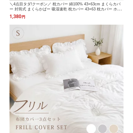
＼4点目タダ!クーポン／ 枕カバー 綿100% 43×63cm まくらカバ
ー 封筒式 まくらかばー 吸湿速乾 枕カバー 43×63 枕カバー ホテ
ル仕様 枕カバー ピローケース 洗える オールシーズン 快眠 枕カ
1,380
円
バー マクラカバー まくらケース 枕 カバー 羽根枕カバー 枕カバ
ー NENEKO