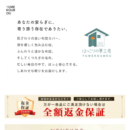
シルクヘアゴム シルクシ
掛け 夏用 ハーフケット
収納 布団 収納 セット 衣
ュシュ シルクゴム シル
肌がけ布団 くしゅくしゅ
類収納袋 布団収納ケース
ク ゴム シルク 髪ゴム ヘ
ケット ガーゼタオルケッ
敷布団収納 毛布 収納ケ
アタイ ヘアゴム 黒 キッ
ト 夏用布団 肌布団 クイ
ース 布団袋 布団袋ケー
ズ ヘアアクセサリー プ
ーン キング
ス 引越し用 布団収納 ク
レゼント NENEKO
ッション NENEKO