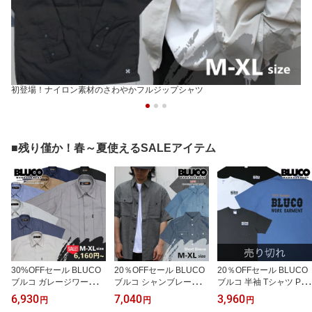
初登場！ナイロン素材のさわやかフルジップシャツ
■残り僅か！春～夏使えるSALEアイテム
30%OFFセール BLUCO
20％OFFセール BLUCO
20％OFFセール BLUCO
ブルコ ガレージワークシ
ブルコ シャンブレーワー
ブルコ 半袖 Tシャツ PO
ャツ メンズ 153-21-006
クシャツ 153-21-005 半
CKET TEE -BOLT- 153-2
6,930
7,040
3,960
円
円
円
ゆったり 半袖シャツ GA
袖シャツ メンズ 薄手 カ
2-012 Tシャツ 胸ポケッ