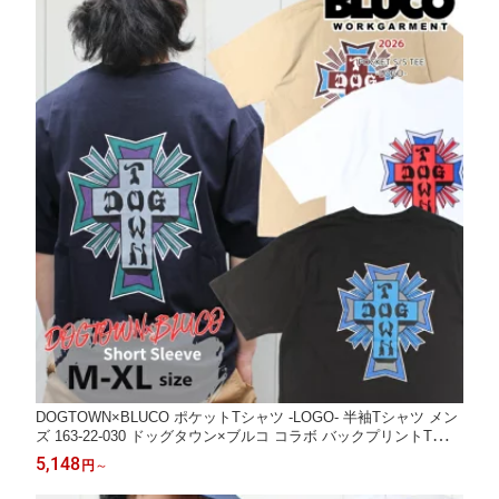
DOGTOWN×BLUCO ポケットTシャツ -LOGO- 半袖Tシャツ メン
ズ 163-22-030 ドッグタウン×ブルコ コラボ バックプリントTシャ
ツ 送料無料
5,148
円
～