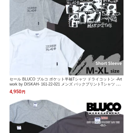
セール BLUCO ブルコ ポケット半袖Tシャツ ドライコットン -Art
work by DISKAH- 161-22-021 メンズ バックプリントTシャツ 送
料無料
4,950
円