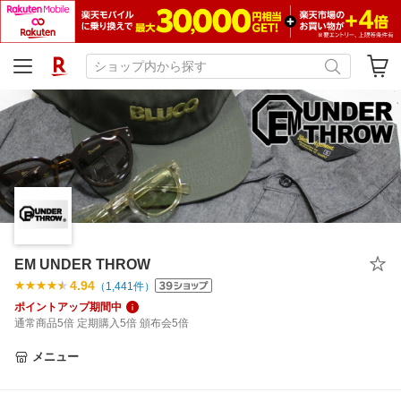
EM UNDER THROW
4.94
（
1,441
件）
ポイントアップ期間中
通常商品5倍 定期購入5倍 頒布会5倍
メニュー