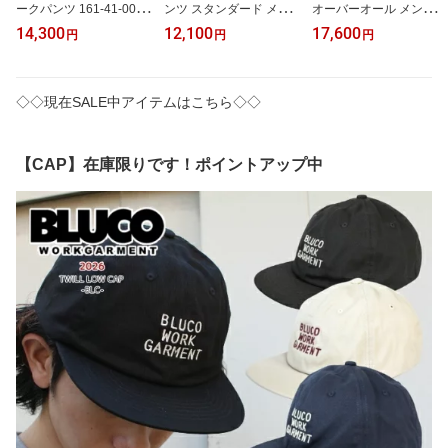
ークパンツ 161-41-001
ンツ スタンダード メン
オーバーオール メンズ S
STRETCH RIDE WORK
ズ 161-41-004 151-41-0
TANDARD OVERALL つ
14,300
12,100
17,600
円
円
円
PANTS メンズ チノパン
04 STANDARD WORK P
なぎ 151-43-150 BLUCO
ストレッチパンツ BLUC
ANTS チノパン ワークウ
WORK GARMENT 送料
O WORK GARMENT 送
ェア BLUCO WORK GA
無料
料無料
RMENT 送料無料
◇◇現在SALE中アイテムはこちら◇◇
【CAP】在庫限りです！ポイントアップ中