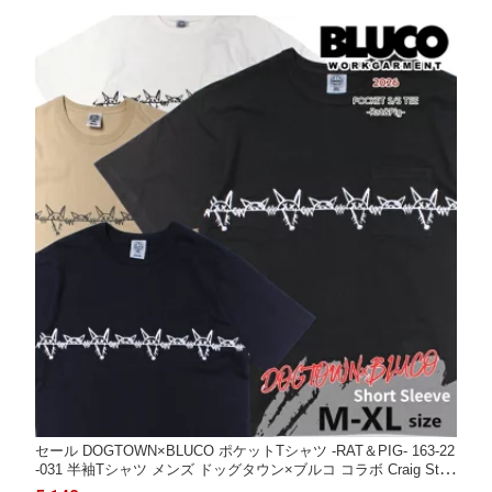
セール DOGTOWN×BLUCO ポケットTシャツ -RAT＆PIG- 163-22
-031 半袖Tシャツ メンズ ドッグタウン×ブルコ コラボ Craig Stec
yk「RAT BONE」 バックプリントTシャツ 送料無料