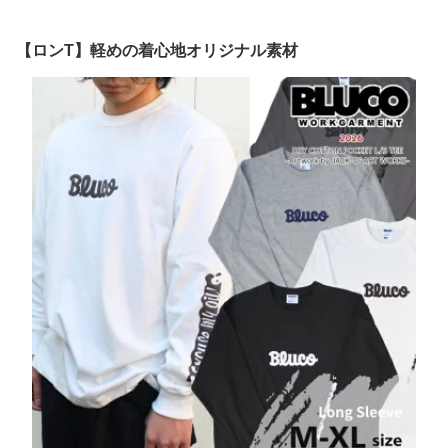
RAGE WORK SHIRT S/S
ジュアル 送料無料 ラッ
ト BLUCO WORK GARM
無地 ストライプラッピン
ピング可
ENT ブルコワークガーメ
グ ワークウェア ワーク
ント
【ロンT】軽めの着心地オリジナル素材
シャツ BLUCO WORK G
ARMENT ブルコワーク
ガーメント 【送料無料】