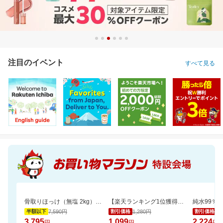
注目のイベント
すべて見る
骨取りほっけ（無塩 2kg）ソテーや煮つけにおすすめ【骨取り魚の飯田商店】
【楽天ランキング1位獲得！】靴下に貼れるお名前シール大容量66個 選べる3色セット
7,590円
1,280円
2,
半額以下
割引価格
割引価格
3,795
1,099
2,224
円
円
円