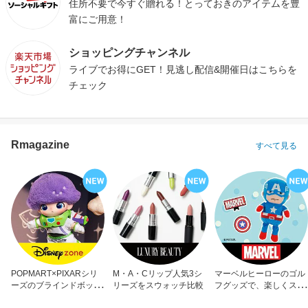
住所不要で今すぐ贈れる！とっておきのアイテムを豊
富にご用意！
ショッピングチャンネル
ライブでお得にGET！見逃し配信&開催日はこちらを
チェック
Rmagazine
すべて見る
POPMART×PIXARシリ
M・A・Cリップ人気3シ
マーベルヒーローのゴル
ーズのブラインドボック
リーズをスウォッチ比較
フグッズで、楽しくスコ
ス
アアップ！