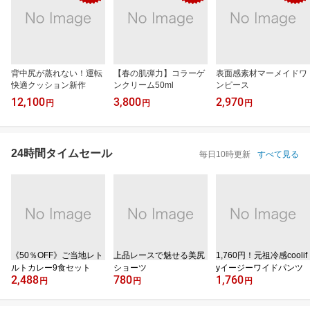
背中尻が蒸れない！運転
【春の肌弾力】コラーゲ
表面感素材マーメイドワ
快適クッション新作
ンクリーム50ml
ンピース
12,100
3,800
2,970
円
円
円
24時間タイムセール
毎日10時更新
すべて見る
《50％OFF》ご当地レト
上品レースで魅せる美尻
1,760円！元祖冷感coolif
ルトカレー9食セット
ショーツ
yイージーワイドパンツ
2,488
780
1,760
円
円
円