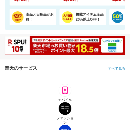
食品と日用品がお
掲載アイテム全品
日
得！
20%以上OFF！
ポ
楽天のサービス
すべて見る
モバイル
ファッショ
ン