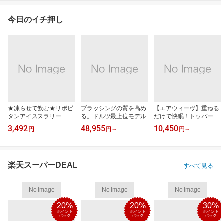
今日のイチ押し
★凍らせて飲む★リポビ
ブラッシングの質を高め
【エアウィーヴ】重ねる
タンアイススラリー
る。ドルツ最上位モデル
だけで快眠！トッパー
3,492
48,955
10,450
円
円
～
円
～
楽天スーパーDEAL
すべて見る
No Image
No Image
No Image
20%
20%
30%
ポイント
ポイント
ポイント
バック
バック
バック