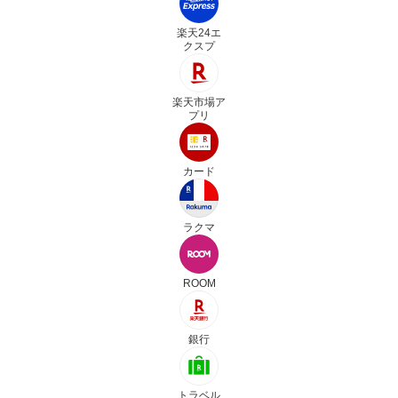
楽天24エ
クスプ
楽天市場ア
プリ
カード
ラクマ
ROOM
銀行
トラベル