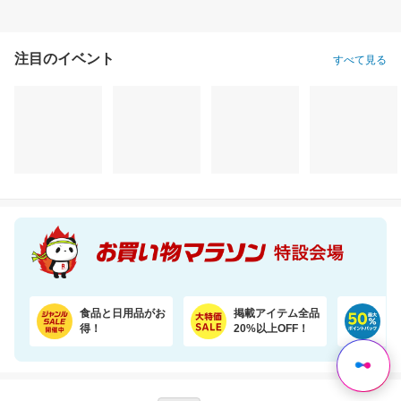
注目のイベント
すべて見る
＼22％OFF！1枚あたり19円～／ふわもちタッチ！Genki！パンツ 3個セット
KITEN リポソームビタミンC
3,580円
2,980円
2,
割引価格
割引価格
割引価格
2,780
2,680
2,580
円
円
円