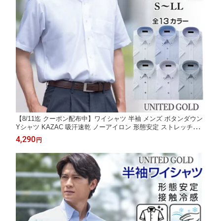
【8/11迄 クーポン配布中】ワイシャツ 半袖 メンズ ボタンダウン
Yシャツ KAZAC 吸汗速乾 ノーアイロン 形態安定 ストレッチ素
材 クールビズ対応 ビジネスやオフィスに最適 選べるデザイン 夏
4,290
円
の通勤に便利な半袖ワイシャツ【2点でクーポン値引き 対象商
品】