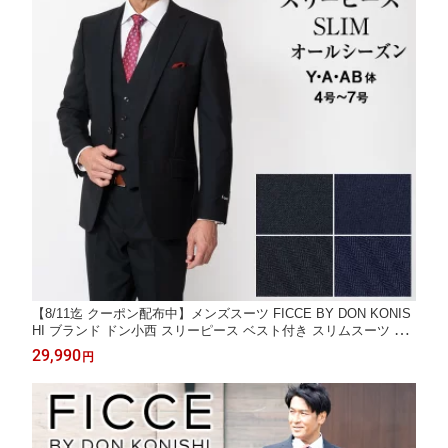
【8/11迄 クーポン配布中】メンズスーツ FICCE BY DON KONIS
HI ブランド ドン小西 スリーピース ベスト付き スリムスーツ オ
ールシーズン 春夏秋冬対応 ビジネススーツ 入学式 卒業式 結婚式
29,990
円
就活 面接 出張 フォーマルスーツ