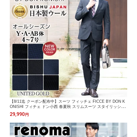
【8/11迄 クーポン配布中】スーツ フィッチェ FICCE BY DON K
ONISHI フィチェ ドン小西 春夏秋 スリムスーツ スタイリッシュ
ビジネススーツ 卒業式 入学式 卒園式 入園式 パパ 入社式 謝恩会
29,990
円
二次会 就活 面接 出張