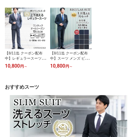
オフィス ゴルフ ウォッ
ハニカムメッシュ 軽量
ウォッシャブル ビジネス
シャブル スリム 春夏秋
カジュアル ビジカジ オ
ストレッチ ジャージ ス
冬 20代 30代 40代 50代
フィスカジュアル 洗える
リム 春夏秋冬
涼しい 薄手【スーツ2着
でクーポン値引き 対象商
品】
【8/11迄 クーポン配布
【8/11迄 クーポン配布
中】レギュラースーツ メ
中】スーツ メンズ ビジ
ンズ ビジネス オールシ
ネス レギュラースーツ
10,800
10,800
円
～
円
～
ーズン 洗えるスーツ 春
メンズスーツ ビジネスス
夏 秋冬 メンズスーツ ビ
ーツ ウォッシャブル 洗
ジネススーツ ウォッシャ
える ワンタック 洗える
ブル 洗える ワンタック
ジャケット おしゃれ 激
おすすめスーツ
激安 安い 卒業式 入学式
安 安い 秋冬 春 スリーシ
卒園式 入園式 入社式
ーズン セレモニー パー
【スーツ2着でクーポン
ティー 30代 40代 50代 6
値引き 対象商品】
0代