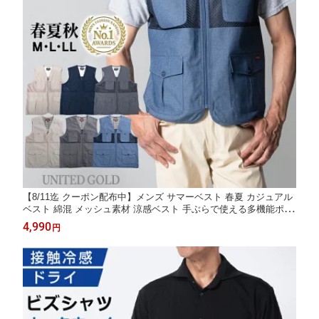
【8/11迄 クーポン配布中】メンズ サマーベスト 春夏 カジュアル
ベスト 綿混 メッシュ素材 涼感ベスト 手ぶらで使える多機能ポケ
ット付き 前開きデザイン 散歩やお出かけに活躍 シニア向けカジ
4,990
円
ュアルベスト 普段着にも最適 父の日ギフト ラッピング対応