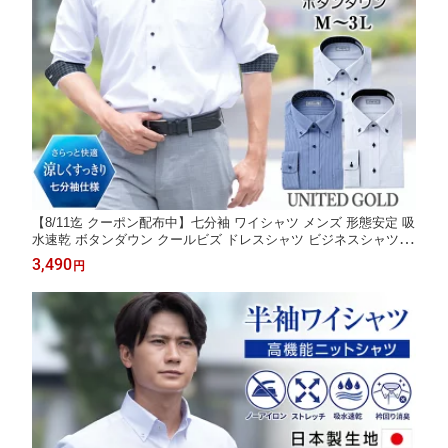
【8/11迄 クーポン配布中】七分袖 ワイシャツ メンズ 形態安定 吸
水速乾 ボタンダウン クールビズ ドレスシャツ ビジネスシャツ 七
分袖シャツ 春夏 涼しい Yシャツ 紳士用 ストライプ ドビー P@R
3,490
円
TS M L LL 3L