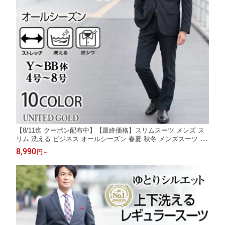
【8/11迄 クーポン配布中】【最終価格】スリムスーツ メンズ ス
リム 洗える ビジネス オールシーズン 春夏 秋冬 メンズスーツ ビ
ジネス ウォッシャブル ノータック 激安 安い A体 AB体 BB体 卒
8,990
円
～
業式 入学式 入社式 就活 面接【スーツ2着でクーポン値引き 対象
商品】