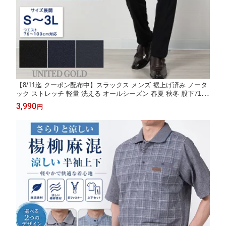
【8/11迄 クーポン配布中】スラックス メンズ 裾上げ済み ノータ
ック ストレッチ 軽量 洗える オールシーズン 春夏 秋冬 股下71c
m 74cm 77cm ウエストシャーリング プリーツ長持ち S〜3L ビジ
3,990
円
ネス 通勤 パンツ【2点でクーポン値引き 対象商品】