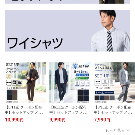
【8/11迄 クーポン配布
【8/11迄 クーポン配布
【8/11迄 クーポン配布
中】セットアップ メンズ
中】セットアップ メンズ
中】セットアップ メンズ
スーツ カジュアルスーツ
春夏 涼感 接触冷感 メッ
スーツ 上下セット 大人 4
10,990
9,990
7,990
円
円
円
裾上げ済み ストレッチ
シュ ジャージ 上下セッ
0代 50代 かっこいい き
上下セット 大人 ビジネ
ト ストレッチ 通気性 UV
れいめ オフィス カジュ
もっと見る
ス かっこいい きれいめ
カット ドライメッシュ
アル ゴルフ テーラード