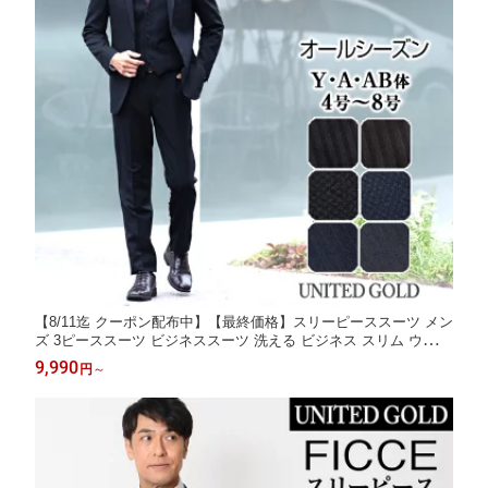
【8/11迄 クーポン配布中】【最終価格】スリーピーススーツ メン
ズ 3ピーススーツ ビジネススーツ 洗える ビジネス スリム ウォッ
シャブル 洗濯可 ジレ ベスト付き ビジネス 春 夏 秋 冬 オールシ
9,990
円
～
ーズン セレモニー 卒業式 入学式【スーツ2着でクーポン値引き
対象商品】