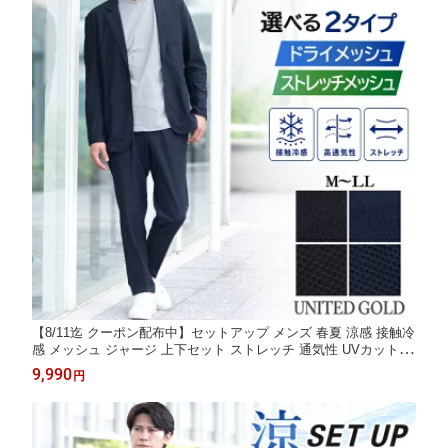
【8/11迄 クーポン配布中】セットアップ メンズ 春夏 涼感 接触冷
感 メッシュ ジャージ 上下セット ストレッチ 通気性 UVカット ド
ライメッシュ ハニカムメッシュ 軽量 カジュアル ビジカジ オフィ
9,990
円
スカジュアル 洗える 涼しい 薄手【スーツ2着でクーポン値引き
対象商品】