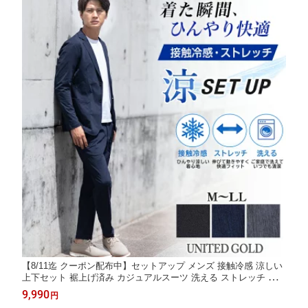
【8/11迄 クーポン配布中】セットアップ メンズ 接触冷感 涼しい
上下セット 裾上げ済み カジュアルスーツ 洗える ストレッチ スリ
ム ビジネス ゴルフ クールビズ 春夏秋【スーツ2着でクーポン値
9,990
円
引き 対象商品】