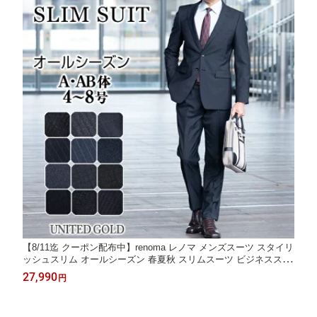
【8/11迄 クーポン配布中】renoma レノマ メンズスーツ スタイリ
ッシュスリム オールシーズン 春夏秋 スリムスーツ ビジネススー
ツ ブランドスーツ 卒業式 入学式 卒園式 入園式 パパ 入社式 謝恩
27,990
円
会 二次会 セレモニースーツ 就活 面接 出張