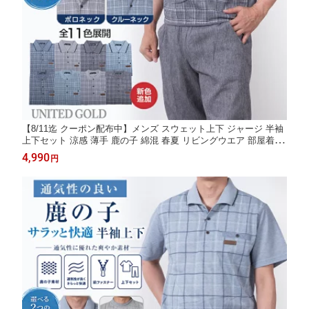
【8/11迄 クーポン配布中】メンズ スウェット上下 ジャージ 半袖
上下セット 涼感 薄手 鹿の子 綿混 春夏 リビングウエア 部屋着 パ
ジャマ ルームウエア 父の日 寝巻 贈り物 ギフト 父の日ギフト ラ
4,990
円
ッピング対応