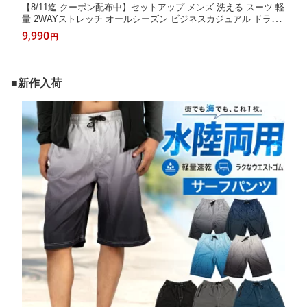
【8/11迄 クーポン配布中】セットアップ メンズ 洗える スーツ 軽
量 2WAYストレッチ オールシーズン ビジネスカジュアル ドライ
素材 テーパードパンツ 上下セット ジャケット ウエストゴム 出張
9,990
円
通勤対応 セットアップ 春夏 秋冬【スーツ2着でクーポン値引き
対象商品】
■新作入荷