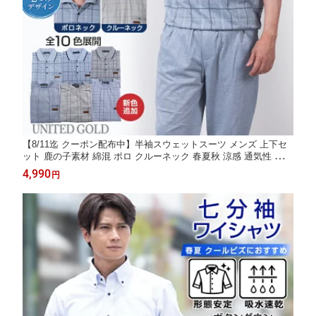
【8/11迄 クーポン配布中】半袖スウェットスーツ メンズ 上下セ
ット 鹿の子素材 綿混 ポロ クルーネック 春夏秋 涼感 通気性 軽量
ストレッチ ルームウェア 部屋着 ジャージ上下 ウォーキング 散歩
4,990
円
シニア ラッピング対応 父の日 敬老の日 シニアファッション