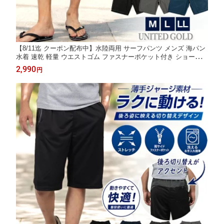
【8/11迄 クーポン配布中】水陸両用 サーフパンツ メンズ 海パン
水着 速乾 軽量 ウエストゴム ファスナーポケット付き ショーツ
ショートパンツ ハーフパンツ 海 プール アウトドア リゾート 夏
2,990
円
服