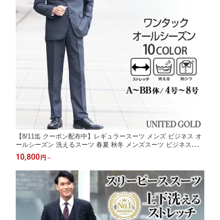
【8/11迄 クーポン配布中】レギュラースーツ メンズ ビジネス オ
ールシーズン 洗えるスーツ 春夏 秋冬 メンズスーツ ビジネススー
ツ ウォッシャブル 洗える ワンタック 激安 安い 卒業式 入学式 卒
10,800
円
～
園式 入園式 入社式【スーツ2着でクーポン値引き 対象商品】