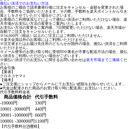
後払い決済でのお支払い方法
お客様のご都合で請求書発行後に注文をキャンセル・金額を変更された場
合、手数料をご負担いただきます。その際、手数料を楽天ポイントから引き
落としをさせていただく場合がございます。
お客様のご利用状況などによって後払い決済がご利用いただけない場合、楽
天市場がお支払い方法の変更をご案内いたします。
お支払い方法の変更をご案内後、7日間変更いただけない場合、楽天市場が
自動でご注文をキャンセルいたします。
※54,000円（税込）以上のご注文にはご利用いただけません。
※楽天会員以外のお客様にはご利用いただけません。
※注文者またはお届け先住所のどちらかが国外の場合、後払い決済をご利用
いただけません。
※メール便等のお受け取り時に受領印や署名が不要な配送方法の場合、後払
い決済をご利用いただけない場合がございます。
※後払い決済でのお支払いに関するお問い合わせは
楽天市場までご連絡
くだ
さい。
代金引換
【業者】
クロネコヤマト
【備考】
●ご注文後にショップからメールにてお支払い総額をお知らせいたします。
●代金は配達された商品のお受け取り時に配送員にお支払いください。
代引手数料料金表
商品価格合計
代引手数料
-10000円
330円
10001 -30000円
440円
30001 -100000円
660円
100001 -300000円
1100円
【代引手数料分消費税】