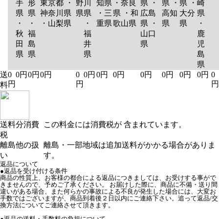
手
形
東京都 ・
野
川
知県
・奈良
県 ・
県 ・
県 ・
崎
県
県
神奈川県
県
県
・三
県 ・和
広島
高知
大分
県
・
・
・山梨県
・
重県
歌山県
県 ・
県
県
・
秋
福
福
山口
鹿
田
島
井
県
児
県
県
県
島
県
送
0
0円
0円
0円
0
0円
0円
0円
0円
0円
0円
0円
0
円
円
円
料
送料分消費
この料金には消費税が 含まれています。
税
離島他の扱
離島・一部地域は追加送料がかかる場合がありま
い
す。
返品について
●返品を受け付ける条件
商品の性質上、お客様の都合による返品につきましては、お受けする事がで
きませんので、予めご了承ください。 お届けした際に、商品に不備・送り間
違いがある場合、また何らかの事故による不良が発生した場合には、大変お
手数ではございますが、商品到着後２日以内にご連絡下さい。追って返品/交
換方法についてご連絡させて頂きます。
●返品の送料・手数料の負担について