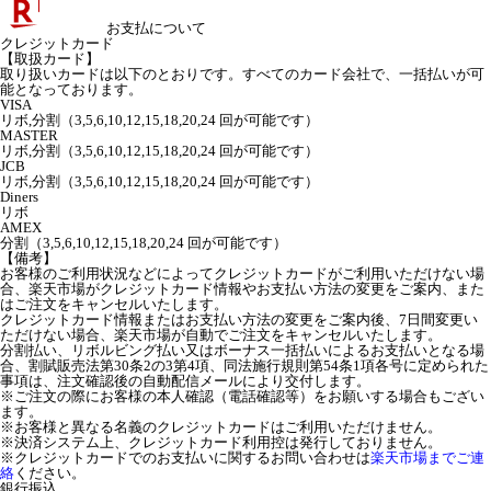
お支払について
クレジットカード
【取扱カード】
取り扱いカードは以下のとおりです。すべてのカード会社で、一括払いが可
能となっております。
VISA
リボ,分割（3,5,6,10,12,15,18,20,24 回が可能です）
MASTER
リボ,分割（3,5,6,10,12,15,18,20,24 回が可能です）
JCB
リボ,分割（3,5,6,10,12,15,18,20,24 回が可能です）
Diners
リボ
AMEX
分割（3,5,6,10,12,15,18,20,24 回が可能です）
【備考】
お客様のご利用状況などによってクレジットカードがご利用いただけない場
合、楽天市場がクレジットカード情報やお支払い方法の変更をご案内、また
はご注文をキャンセルいたします。
クレジットカード情報またはお支払い方法の変更をご案内後、7日間変更い
ただけない場合、楽天市場が自動でご注文をキャンセルいたします。
分割払い、リボルビング払い又はボーナス一括払いによるお支払いとなる場
合、割賦販売法第30条2の3第4項、同法施行規則第54条1項各号に定められた
事項は、注文確認後の自動配信メールにより交付します。
※ご注文の際にお客様の本人確認（電話確認等）をお願いする場合もござい
ます。
※お客様と異なる名義のクレジットカードはご利用いただけません。
※決済システム上、クレジットカード利用控は発行しておりません。
※クレジットカードでのお支払いに関するお問い合わせは
楽天市場までご連
絡
ください。
銀行振込