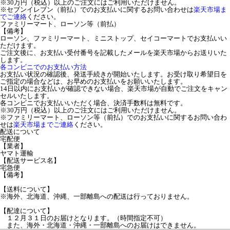
※30万円（税込）以上のご注文にはご利用いただけません。
※セブンイレブン（前払）でのお支払いに関するお問い合わせは
楽天市場ま
でご連絡
ください。
ファミリーマート、ローソン等（前払）
【備考】
ローソン、ファミリーマート、ミニストップ、セイコーマートでお支払いい
ただけます。
ご注文後に、お支払い受付番号を記載したメールを楽天市場からお送りいた
します。
各コンビニでのお支払い方法
お支払い状況の確認後、発送手続きが開始いたします。お受け取り希望日を
ご指定の場合などは、お早めのお支払いをお願いいたします。
14日以内にお支払いが確認できない場合、楽天市場が自動でご注文をキャン
セルいたします。
各コンビニでお支払いいただく場合、決済手数料は無料です。
※30万円（税込）以上のご注文にはご利用いただけません。
※ファミリーマート、ローソン等（前払）でのお支払いに関するお問い合わ
せは
楽天市場までご連絡
ください。
配送について
宅配便
【業者】
ヤマト運輸
【配送サービス名】
宅急便
【備考】
【送料について】
※海外、北海道、沖縄、一部離島への配送は行っておりません。
【配達について】
１２月３１日のお届けとなります。（時間指定不可）
また、海外・北海道・沖縄・一部離島へのお届けはできません。