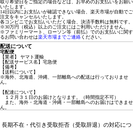
取り希望日をご指定の場合などは、お早めのお支払いをお願い
いたします。
14日以内にお支払いが確認できない場合、楽天市場が自動でご
注文をキャンセルいたします。
各コンビニでお支払いいただく場合、決済手数料は無料です。
※30万円（税込）以上のご注文にはご利用いただけません。
※ファミリーマート、ローソン等（前払）でのお支払いに関す
るお問い合わせは
楽天市場までご連絡
ください。
配送について
宅配便
【業者】 ヤマト運輸
【配送サービス名】宅急便
【備考】
【送料について】
※海外、北海道、沖縄、一部離島への配送は行っておりませ
ん。
【配達について】
１２月３１日のお届けとなります。（時間指定不可）
また、海外・北海道・沖縄・一部離島へのお届けはできませ
ん。
長期不在・代引き受取拒否（受取辞退）の対応につ