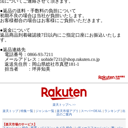
法についてご連絡させて頂きます。
●返品の送料・手数料の負担について
初期不良の場合は当社が負担いたします。
お客様都合の場合はお客様にご負担いただきます。
●返金について
返品商品到着確認後7日以内にご指定口座にお振込いたしま
す。
●返品連絡先
電話番号：0866-93-7211
メールアドレス：uohide7211@shop.rakuten.co.jp
返送先住所：岡山県総社市真壁181-1
担当者 ：坪井知美
楽天トップへ >>
楽天トップ
|
特集一覧
|
ジャンル一覧
|
楽天市場アプリ
|
スーパーDEAL
|
ランキング
|
出
店のご案内
【楽天市場のサービス】
ファッション 総合
|
家電・パソコン・カメラ 総合
|
レディースファッション
|
靴
|
バッ