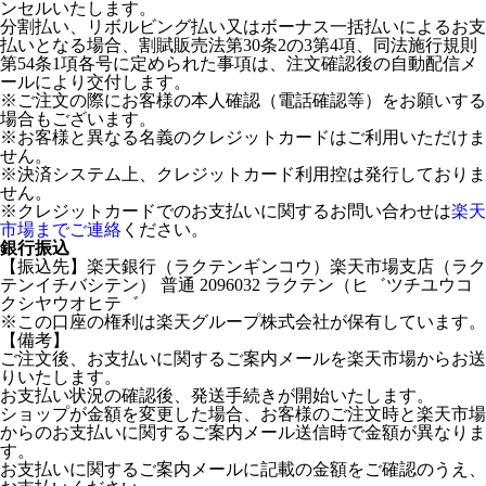
ンセルいたします。
分割払い、リボルビング払い又はボーナス一括払いによるお支
払いとなる場合、割賦販売法第30条2の3第4項、同法施行規則
第54条1項各号に定められた事項は、注文確認後の自動配信メ
ールにより交付します。
※ご注文の際にお客様の本人確認（電話確認等）をお願いする
場合もございます。
※お客様と異なる名義のクレジットカードはご利用いただけま
せん。
※決済システム上、クレジットカード利用控は発行しておりま
せん。
※クレジットカードでのお支払いに関するお問い合わせは
楽天
市場までご連絡
ください。
銀行振込
【振込先】楽天銀行（ラクテンギンコウ）楽天市場支店（ラク
テンイチバシテン） 普通 2096032 ラクテン（ヒ゛ツチユウコ
クシヤウオヒテ゛
※この口座の権利は楽天グループ株式会社が保有しています。
【備考】
ご注文後、お支払いに関するご案内メールを楽天市場からお送
りいたします。
お支払い状況の確認後、発送手続きが開始いたします。
ショップが金額を変更した場合、お客様のご注文時と楽天市場
からのお支払いに関するご案内メール送信時で金額が異なりま
す。
お支払いに関するご案内メールに記載の金額をご確認のうえ、