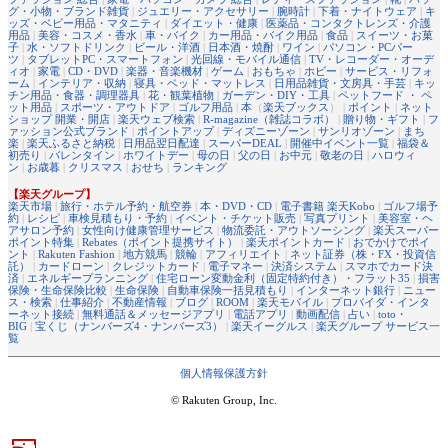
グ・小物・ブランド雑貨
|
ジュエリー・アクセサリー
|
腕時計
|
下着・ナイトウェア
|
キ
ッズ・ベビー用品・マタニティ
|
ダイエット・健康
|
医薬品・コンタクトレンズ・介護
用品
|
美容・コスメ・香水
|
車・バイク
|
カー用品・バイク用品
|
食品
|
スイーツ・お菓
子
|
水・ソフトドリンク
|
ビール・洋酒
|
日本酒・焼酎
|
ワイン
|
パソコン・PCパー
ツ
|
タブレットPC・スマートフォン
|
光回線・モバイル通信
|
TV・レコーダー・オーデ
ィオ
|
家電
|
CD・DVD
|
楽器・音楽機材
|
ゲーム
|
おもちゃ
|
ホビー
|
サービス・リフォ
ーム
|
インテリア・収納
|
寝具・ベッド・マットレス
|
日用品雑貨・文房具・手芸
|
キッ
チン用品・食器・調理器具
|
花・観葉植物
|
ガーデン・DIY・工具
|
ペットフード ・ ペ
ット用品
|
スポーツ・アウトドア
|
ゴルフ用品
|
本
（
楽天ブックス
） |
ポイント
|
ネット
ショップ 開業・開店
|
楽天ウェブ検索
|
R-magazine（雑誌コラボ）
|
贈り物・ギフト
|
フ
ァッション公式ブランド
|
ポイントアップ
|
ディズニーゾーン
|
サンリオゾーン
|
まち
楽
|
楽天ふるさと納税
|
日用品翌日配達
|
スーパーDEAL
|
開催中イベント一覧
|
福袋＆
初売り
|
バレンタイン
|
ホワイトデー
|
母の日
|
父の日
|
お中元
|
敬老の日
|
ハロウィ
ン
|
お歳暮
|
クリスマス
|
おせち
|
ランキング
【楽天グループ】
楽天市場
|
旅行・ホテル予約・航空券
|
本・DVD・CD
|
電子書籍 楽天Kobo
|
ゴルフ場予
約
|
レシピ
|
車検見積もり・予約
|
イベント・チケット販売
|
写真プリント
|
美容室・ヘ
アサロン予約
|
女性向け健康管理サービス
|
物流委託・アウトソーシング
|
楽天スーパー
ポイント特集
|
Rebates（ポイント提携サイト）
|
楽天ポイントカード
|
おでかけでポイ
ント
|
Rakuten Fashion
|
地方競馬
|
競輪
|
アフィリエイト
|
ネット証券（株・FX・投資信
託）
|
カードローン
|
クレジットカード
|
電子マネー
|
決済システム
|
スマホでカード決
済
|
エネルギープランニング
|
住宅ローン変動金利（固定特約付き）・フラット35
|
損害
保険・生命保険比較
|
生命保険
|
自動車保険一括見積もり
|
インターネット銀行
|
ニュー
ス・検索
|
仕事紹介
|
不動産情報
|
ブログ
|
ROOM
|
楽天モバイル
|
プロバイダ・インタ
ーネット接続
|
無料通話＆メッセージアプリ
|
電話アプリ
|
動画配信
|
占い
|
toto・
BIG
|
宝くじ（ナンバーズ4・ナンバーズ3）
|
楽天イーグルス
|
楽天グループ サービス一
覧
個人情報保護方針
© Rakuten Group, Inc.