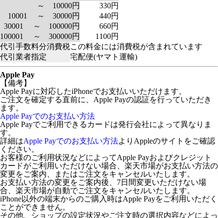
～ 10000円
330円
10001 ～ 30000円
440円
30001 ～ 100000円
660円
100001 ～ 300000円
1100円
代引手数料分消費税
この料金には消費税が含まれています
代引業者指定
宅配便(ヤマト運輸)
Apple Pay
【備考】
Apple Payに対応したiPhoneでお支払いいただけます。
ご注文を確定する直前に、Apple Payの認証を行っていただき
ます。
Apple Payでのお支払い方法
Apple Payでご利用できるカードは発行会社によって異なりま
す。
詳細は
Apple Payでのお支払い方法
よりAppleのサイトをご確認
ください。
お客様のご利用状況などによってApple Payおよびクレジット
カードがご利用いただけない場合、楽天市場がお支払い方法の
変更をご案内、またはご注文をキャンセルいたします。
お支払い方法の変更をご案内後、7日間変更いただけない場
合、楽天市場が自動でご注文をキャンセルいたします。
iPhone以外の端末からのご購入時はApple Payをご利用いただく
ことができません。
その他、ショップの設定状況やご注文時の選択内容などによっ