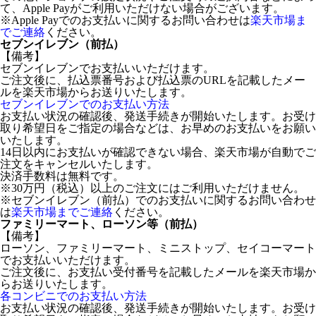
て、Apple Payがご利用いただけない場合がございます。
※Apple Payでのお支払いに関するお問い合わせは
楽天市場ま
でご連絡
ください。
セブンイレブン（前払）
【備考】
セブンイレブンでお支払いいただけます。
ご注文後に、払込票番号および払込票のURLを記載したメー
ルを楽天市場からお送りいたします。
セブンイレブンでのお支払い方法
お支払い状況の確認後、発送手続きが開始いたします。お受け
取り希望日をご指定の場合などは、お早めのお支払いをお願い
いたします。
14日以内にお支払いが確認できない場合、楽天市場が自動でご
注文をキャンセルいたします。
決済手数料は無料です。
※30万円（税込）以上のご注文にはご利用いただけません。
※セブンイレブン（前払）でのお支払いに関するお問い合わせ
は
楽天市場までご連絡
ください。
ファミリーマート、ローソン等（前払）
【備考】
ローソン、ファミリーマート、ミニストップ、セイコーマート
でお支払いいただけます。
ご注文後に、お支払い受付番号を記載したメールを楽天市場か
らお送りいたします。
各コンビニでのお支払い方法
お支払い状況の確認後、発送手続きが開始いたします。お受け