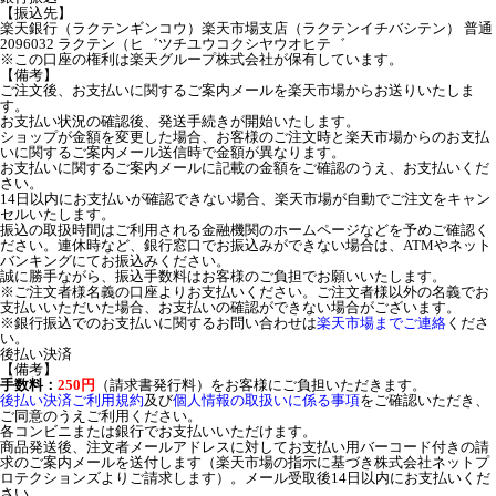
【振込先】
楽天銀行（ラクテンギンコウ）楽天市場支店（ラクテンイチバシテン） 普通
2096032 ラクテン（ヒ゛ツチユウコクシヤウオヒテ゛
※この口座の権利は楽天グループ株式会社が保有しています。
【備考】
ご注文後、お支払いに関するご案内メールを楽天市場からお送りいたしま
す。
お支払い状況の確認後、発送手続きが開始いたします。
ショップが金額を変更した場合、お客様のご注文時と楽天市場からのお支払
いに関するご案内メール送信時で金額が異なります。
お支払いに関するご案内メールに記載の金額をご確認のうえ、お支払いくだ
さい。
14日以内にお支払いが確認できない場合、楽天市場が自動でご注文をキャン
セルいたします。
振込の取扱時間はご利用される金融機関のホームページなどを予めご確認く
ださい。連休時など、銀行窓口でお振込みができない場合は、ATMやネット
バンキングにてお振込みください。
誠に勝手ながら、振込手数料はお客様のご負担でお願いいたします。
※ご注文者様名義の口座よりお支払いください。ご注文者様以外の名義でお
支払いいただいた場合、お支払いの確認ができない場合がございます。
※銀行振込でのお支払いに関するお問い合わせは
楽天市場までご連絡
くださ
い。
後払い決済
【備考】
手数料：
250円
（請求書発行料）をお客様にご負担いただきます。
後払い決済ご利用規約
及び
個人情報の取扱いに係る事項
をご確認いただき、
ご同意のうえご利用ください。
各コンビニまたは銀行でお支払いいただけます。
商品発送後、注文者メールアドレスに対してお支払い用バーコード付きの請
求のご案内メールを送付します（楽天市場の指示に基づき株式会社ネットプ
ロテクションズよりご請求します）。メール受取後14日以内にお支払いくだ
さい。