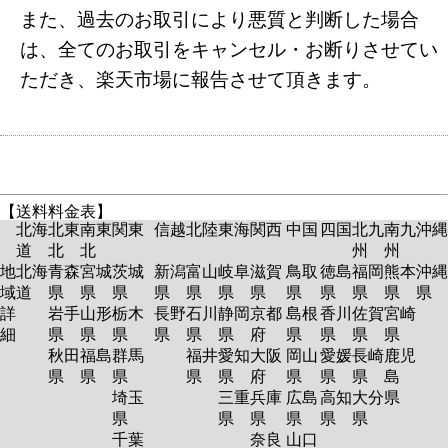
また、過去のお取引により悪質と判断した場合
は、全てのお取引をキャンセル・お断りさせてい
ただき、楽天市場に報告させて頂きます。
【送料料金表】
北海
北東
南東
関東
信越
北陸
東海
関西
中国
四国
北九
南九
沖縄
道
北
北
州
州
地
北海
青森
宮城
茨城
新潟
富山
岐阜
滋賀
鳥取
徳島
福岡
熊本
沖縄
域
道
県
県
県
県
県
県
県
県
県
県
県
県
詳
岩手
山形
栃木
長野
石川
静岡
京都
島根
香川
佐賀
宮崎
細
県
県
県
県
県
県
府
県
県
県
県
秋田
福島
群馬
福井
愛知
大阪
岡山
愛媛
長崎
鹿児
県
県
県
県
県
府
県
県
県
島
埼玉
三重
兵庫
広島
高知
大分
県
県
県
県
県
県
県
千葉
奈良
山口