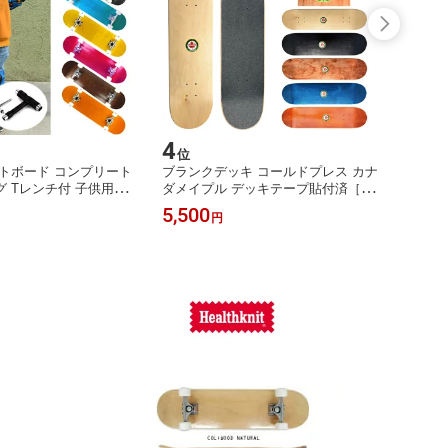
4
5
位
位
トボード コンプリート
ブランクデッキ コールドプレス カナ
BONE
 Tレンチ付 子供用［
ダメイプル デッキテープ貼付済［軽
NGS 
 /ブラウンのみ］完成品 K
量/高反発/頑丈］【 7.5インチ 7.75イ
ング 
5,500
2,98
円
BOARD COMPLETE スケ
ンチ 8インチ 】カナディアンメープ
ウィー
デッキ 子供 カナディア
ル COLDPRESS BLANKDECK With
ーブレ
心者 ビギナー ジュニア
DECKTAPE [3サイズ/5色] 無地/木目
門用説明書
7層ウッド スケボー デッキテープ