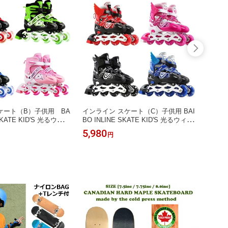
ケート（B）子供用 BA
インライン スケート（C）子供用 BAI
キッズ
 SKATE KID'S 光るウィー
BO INLINE SKATE KID'S 光るウィー
ナイロ
ズ ジュニア サイズ調整
ル 子供 キッズ ジュニア ストリート
7.3
5,980
7,68
円
ール 光る タイヤ ローラ
サイズ調整可 LED ホイール 光る タ
IDS 
ーラースケート 誕生
イヤ ローラーブレード ローラースケ
ボー 
子 プレゼント S/M/Lサ
ート HOWTO冊子プレゼント S/M/Lサ
ンメイ
.5cm
イズ 17cmから25cm
女性 