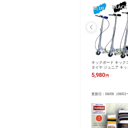
 クゥオー
HEALTHKNIT (ヘルスニット) TIE DY
キックボード キック
27cm 底
E SOCKS タイダイ ソックス 2カラー
タイヤ ジュニア キッ
択可【国
2サイズ（メンズ、レディース）2足セ
ドブレーキ フットブ
1,980
5,980
円
円
ス メンズ
ット オレンジ/イエロー、サックス/グ
階調節 折りたたみ 自
ター スケ
レー [191-3613・191-3717] クルーソ
生日プレゼント ギフ
ュアルウ
ックス スケートソックス 靴下 2Pパ
ック 【国内正規品】25-27cm、23-25
更新日
：
08/08
（08/01
cm