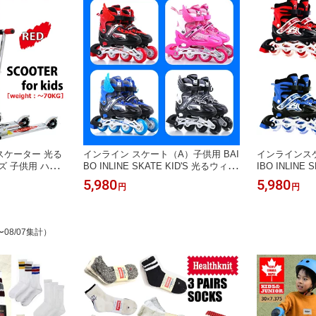
スケーター 光る
インライン スケート（A）子供用 BAI
インラインス
ズ 子供用 ハン
BO INLINE SKATE KID'S 光るウィー
IBO INLINE
レーキ 高さ3段
ル 子供 キッズ ジュニア サイズ調整
ル 子供 キッ
5,980
5,980
円
円
転車 箱付き 誕
可 LED ホイール 光る タイヤ ローラ
可 LED ホイ
ト
ーブレード ローラースケート スケボ
ーブレード ロ
ー 小学生 S/M/L HOWTO冊子 プレゼ
日 HOWTO冊
ント 18cmから26.5cm
イズ 18cm-26
〜08/07集計）