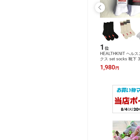
7
1
位
位
TIE DY
スケートボード入れ 袋 ショルダー ス
HEALTHKNIT ヘル
 2カラー
ケボー バッグ 肩紐つき ［ 88 x 33cm
クス set socks 靴
ス）2足セ
］ナイロン 厚手 撥水 600Dオックス
正規品】 フルパイル 
1,000
1,980
円
円
ックス/グ
布 スケートボードバッグ バックパッ
ス［S：23-25cm M：
] クルーソ
ク ポータブル 調節可能なショルダー
カジ スケートソック
 2Pパ
ストラップ付き 旅行用 スケボー セッ
2本ライン 3本ライン 無地
23-25
ト ストライダー キックボード ヨガマ
91-3106 191-3471 191
ット
191-3728