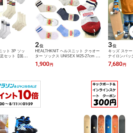
2
3
位
位
スニット 3P ソッ
HEALTHKNIT ヘルスニット クゥオー
キッズ スケー
下 3足セット【国内
ター ソックス UNISEX M25-27cm 底
ナイロンバッグ
メンズ レディー
パイル 靴下 3足セット 柄選択可【国
7.375インチ
1,900
7,680
円
円
25-27cm ］アメ
内正規品】 3Pセットソックス メンズ
IDS SKATE
ス ハイソックス
レディース アメカジ スケーター スケ
ボー ブランク
 191-3108 1
ボー アメリカから来たカジュアルウ
ンメイプル 初
-3625 191-3577
エアブランド
女性 無地 入