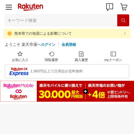
熊本県での地震による影響について
ようこそ 楽天市場へ
ログイン
会員登録
お気に入り
閲覧履歴
購入履歴
myクーポン
1,980円以上で日用品が送料無料