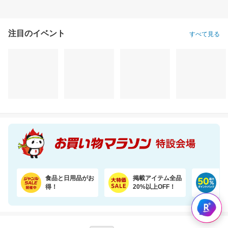
注目のイベント
すべて見る
食品と日用品がお
掲載アイテム全品
日
得！
20%以上OFF！
ポ