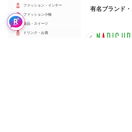
ファッション・インナー
有名ブランド・
ファッション小物
Rakuten AIで探す
食品・スイーツ
ドリンク・お酒
日用雑貨・キッチン用品
コスメ・健康・医薬品
キッズ・ベビー・玩具
家電・TV・カメラ
PC・スマホ・通信
スポーツ・ゴルフ
車・バイク
インテリア・寝具・収納
ペット・花・DIY工具
サービス・リフォーム