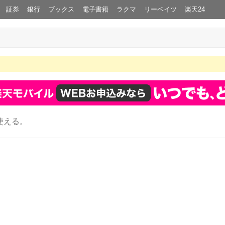
証券
銀行
ブックス
電子書籍
ラクマ
リーベイツ
楽天24
使える。