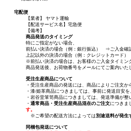
宅配便
【業者】 ヤマト運輸
【配送サービス名】宅急便
【備考】
商品発送のタイミング
特にご指定がない場合、
前払い決済の場合（例：銀行振込） ⇒ご入金確
上記以外の決済の場合（例：クレジットカード）
※前払い決済の場合は、お客様のご入金タイミン
商品発送後、お荷物番号をメールにてご案内いた
受注生産商品について
・受注生産商品の発送には、商品によりご注文から
・漆/姫革商品につきましては、事前に発送目安
・岩谷堂箪笥商品につきましては、発送準備が整
・
通常商品・受注生産商品混在のご注文
につきま
す。
※ご希望の配送方法によっては
別途送料が発生
同梱包発送について