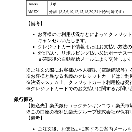
Diners
リボ
AMEX
分割（3,5,6,10,12,15,18,20,24 回が可能です）
【備考】
お客様のご利用状況などによってクレジット
キャンセルいたします。
クレジットカード情報またはお支払い方法の
分割払い、リボルビング払い又はボーナス一括
文確認後の自動配信メールにより交付します
※ご注文の際にお客様の本人確認（電話確認等）
※お客様と異なる名義のクレジットカードはご利
※決済システム上、クレジットカード利用控は発
※クレジットカードでのお支払いに関するお問い
銀行振込
【振込先】楽天銀行（ラクテンギンコウ）楽天市場支
※この口座の権利は楽天グループ株式会社が保有
【備考】
ご注文後、お支払いに関するご案内メールを