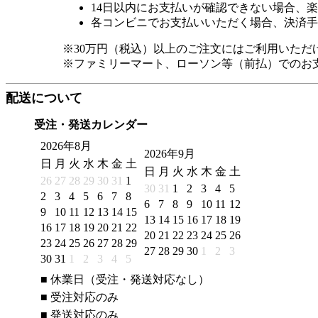
14日以内にお支払いが確認できない場合、
各コンビニでお支払いいただく場合、決済手
※30万円（税込）以上のご注文にはご利用いただ
※ファミリーマート、ローソン等（前払）でのお
配送について
受注・発送カレンダー
2026年8月
2026年9月
日
月
火
水
木
金
土
日
月
火
水
木
金
土
26
27
28
29
30
31
1
30
31
1
2
3
4
5
2
3
4
5
6
7
8
6
7
8
9
10
11
12
9
10
11
12
13
14
15
13
14
15
16
17
18
19
16
17
18
19
20
21
22
20
21
22
23
24
25
26
23
24
25
26
27
28
29
27
28
29
30
1
2
3
30
31
1
2
3
4
5
■
休業日（受注・発送対応なし）
■
受注対応のみ
■
発送対応のみ