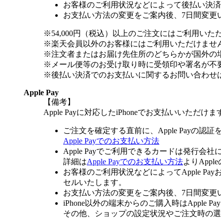
お客様のご利用状況などによって後払い決済
お支払い方法の変更をご案内後、7日間変更
※54,000円（税込）以上のご注文にはご利用いた
※楽天会員以外のお客様にはご利用いただけませ
※注文者またはお届け先住所のどちらかが国外の
※メール便等のお受け取り時に受領印や署名が不
※後払い決済でのお支払いに関するお問い合わせ
Apple Pay
【備考】
Apple Payに対応したiPhoneでお支払いいただけま
ご注文を確定する直前に、Apple Payの認
Apple Payでのお支払い方法
Apple Payでご利用できるカードは発行会
詳細は
Apple Payでのお支払い方法
よりApp
お客様のご利用状況などによってApple 
セルいたします。
お支払い方法の変更をご案内後、7日間変更
iPhone以外の端末からのご購入時はApple
その他、ショップの設定状況やご注文時の選択