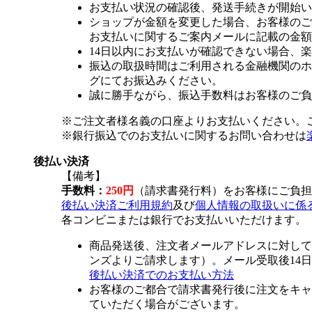
お支払い状況の確認後、発送手続きが開始い
ショップが金額を変更した場合、お客様のご
お支払いに関するご案内メールに記載の金額
14日以内にお支払いが確認できない場合、
振込の取扱時間はご利用される金融機関のホ
グにてお振込みください。
誠に勝手ながら、振込手数料はお客様のご負
※ご注文者様名義の口座よりお支払いください。
※銀行振込でのお支払いに関するお問い合わせは
後払い決済
【備考】
手数料：
250円
（請求書発行料）をお客様にご負担
後払い決済ご利用規約
及び
個人情報の取扱いに係
各コンビニまたは銀行でお支払いいただけます。
商品発送後、注文者メールアドレスに対して
ンズよりご請求します）。メール受取後14
後払い決済でのお支払い方法
お客様のご都合で請求書発行後に注文をキャ
ていただく場合がございます。