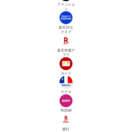
ファッショ
ン
楽天24エ
クスプ
楽天市場ア
プリ
カード
ラクマ
ROOM
銀行