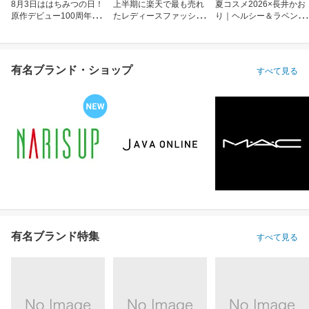
8月3日ははちみつの日！
上半期に楽天で最も売れ
夏コスメ2026×長井かお
原作デビュー100周年も
たレディースファッショ
り｜ヘルシー＆ラベンダ
お祝い
ン
ーメイク
有名ブランド・ショップ
すべて見る
有名ブランド特集
すべて見る