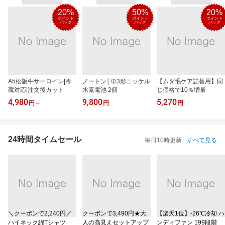
20%
50%
20%
ポイント
ポイント
ポイント
バック
バック
バック
A5松阪牛サーロイン|冷
ノートン│単3形ニッケル
【ムダ毛ケア詰替用】同
蔵対応|注文後カット
水素電池 2個
じ価格で10％増量
4,980
9,800
5,270
円
～
円
円
24時間タイムセール
毎日10時更新
すべて見る
＼クーポンで2,240円／
クーポンで3,490円★大
【楽天1位】‐26℃冷却 ハ
ハイネック綿Tシャツ
人の高見えセットアップ
ンディファン 199段階