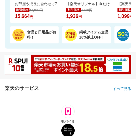
お部屋や成長に合わせて7通りに使える、多機能ベビーサークル
【楽天オリジナル】今だけ20％OFFセール！高コスパのペットシーツ大容量！
17,800円
2,420円
1,
割引価格
割引価格
割引価格
15,664
1,936
1,099
円
円
円
食品と日用品がお
掲載アイテム全品
日
得！
20%以上OFF！
ポ
楽天のサービス
すべて見る
モバイル