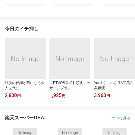
今日のイチ押し
脂肪の代謝が気になる大
【ETVOS公式】頭皮マッ
Yunth(ユンス) 生VC美白
人世代に
サージブラシ
美容液
2,800
1,925
3,960
円
～
円
円
～
楽天スーパーDEAL
すべて見る
No Image
No Image
No Image