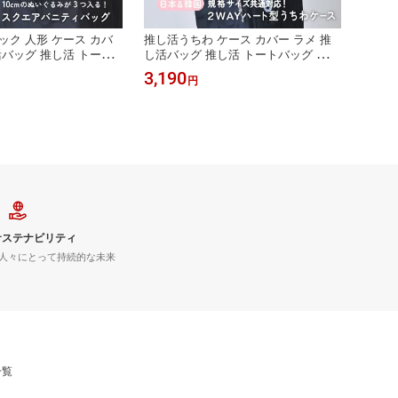
ック 人形 ケース カバ
推し活うちわ ケース カバー ラメ 推
推し活
活バッグ 推し活 トート
し活バッグ 推し活 トートバッグ うち
ッグ 
文字 ショルダー 韓国
わカバー 文字 ショルダー 韓国
大きめ
3,190
4,95
円
サステナビリティ
人々にとって持続的な未来
一覧