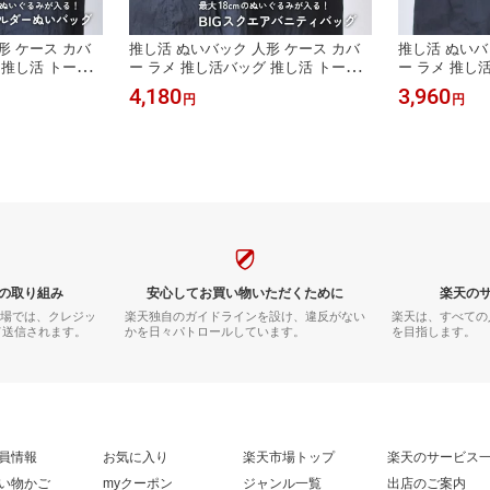
形 ケース カバ
推し活 ぬいバック 人形 ケース カバ
推し活 ぬいバ
 推し活 トート
ー ラメ 推し活バッグ 推し活 トート
ー ラメ 推し
ショルダー 韓国
バッグ 大きい 文字 ショルダー 韓国
バッグ ミニ 
4,180
3,960
円
円
の取り組み
安心してお買い物いただくために
楽天の
市場では、クレジッ
楽天独自のガイドラインを設け、違反がない
楽天は、すべての
て送信されます。
かを日々パトロールしています。
を目指します。
員情報
お気に入り
楽天市場トップ
楽天のサービス
い物かご
myクーポン
ジャンル一覧
出店のご案内