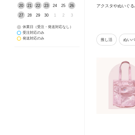
20
21
22
23
24
25
26
アクスタやぬいぐる
27
28
29
30
1
2
3
休業日（受注・発送対応なし）
受注対応のみ
発送対応のみ
推し活
ぬいバ