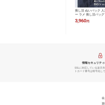
トートバ
推し活 ぬいバック 人形 ケース カバ
推し活 ぬいバック 人
ラメバッグ
ー ラメ 推し活バッグ 推し活 トート
ー ラメ 推し活バッグ
ト 韓国
バッグ うちわ 文字 ショルダー 韓国
バッグ うちわ 文字 
3,630
3,960
円
円
情報セキュリティ
SSLに対応している楽天
トカード番号は暗号化し
会
買