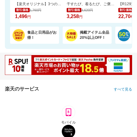
【楽天オリジナル】3つのカラー選べる、立体マスク＼約3か月使える大容量／
干すたび、着るたび、ご褒美の香り。洗浄・抗菌・消臭・柔軟・香りを1粒に凝縮。
1,760円
3,620円
25
割引価格
割引価格
割引価格
1,496
3,258
22,704
円
円
円
食品と日用品がお
掲載アイテム全品
日
得！
20%以上OFF！
ポ
楽天のサービス
すべて見る
モバイル