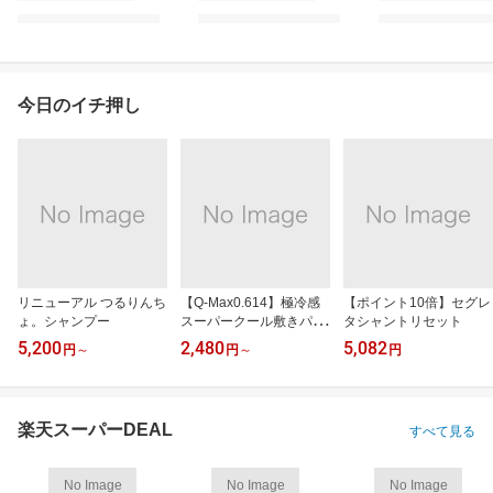
今日のイチ押し
リニューアル つるりんち
【Q-Max0.614】極冷感
【ポイント10倍】セグレ
ょ。シャンプー
スーパークール敷きパッ
タシャントリセット
ド
5,200
2,480
5,082
円
～
円
～
円
楽天スーパーDEAL
すべて見る
No Image
No Image
No Image