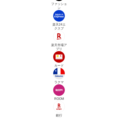
ファッショ
ン
楽天24エ
クスプ
楽天市場ア
プリ
カード
ラクマ
ROOM
銀行