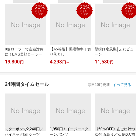
20%
20%
20%
ポイント
ポイント
ポイント
バック
バック
バック
8個ローラーで左右対称
【A5等級】黒毛和牛｜切
壁掛け扇風機│ふわビュ
に！EMS美顔ローラー
り落とし
ーン
19,800
4,298
11,580
円
円
～
円
24時間タイムセール
毎日10時更新
すべて見る
＼クーポンで2,240円／
1,950円！イージーコク
《50％OFF》あご出汁つ
ハイネック綿Tシャツ
ーンパンツ
ゆ付 五島うどん 約6人前