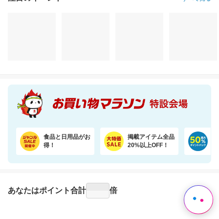
注目のイベント
すべて見る
食品と日用品がお
掲載アイテム全品
日
得！
20%以上OFF！
ポ