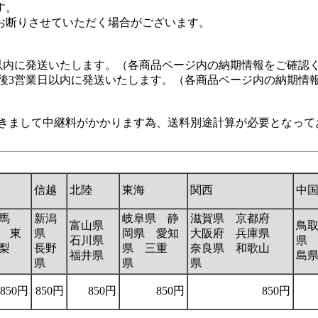
す。
お断りさせていただく場合がございます。
以内に発送いたします。（各商品ページ内の納期情報をご確認
認後3営業日以内に発送いたします。（各商品ページ内の納期情
におきまして中継料がかかります為、送料別途計算が必要となって
信越
北陸
東海
関西
中
馬
新潟
岐阜県 静
滋賀県 京都府
富山県
鳥
 東
県
岡県 愛知
大阪府 兵庫県
石川県
県
梨
長野
県 三重
奈良県 和歌山
福井県
島
県
県
県
850円
850円
850円
850円
850円