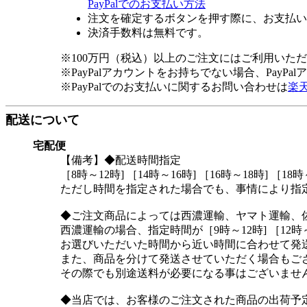
PayPalでのお支払い方法
注文を確定するボタンを押す際に、お支払い
決済手数料は無料です。
※100万円（税込）以上のご注文にはご利用いた
※PayPalアカウントをお持ちでない場合、PayP
※PayPalでのお支払いに関するお問い合わせは
楽
配送について
宅配便
【備考】◆配送時間指定
［8時～12時] ［14時～16時] ［16時～18時] ［18時
ただし時間を指定された場合でも、事情により指
◆ご注文商品によっては西濃運輸、ヤマト運輸、
西濃運輸の場合、指定時間が［9時～12時] ［12時～
お選びいただいた時間から近い時間に合わせて発
また、商品を分けて発送させていただく場合もご
その際でも別途送料が必要になる事はございませ
◆当店では、お客様のご注文された商品の出荷予