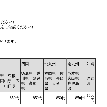
ください）
報をご確認ください）
おります。
国
四国
北九州
南九州
沖縄
徳島県 香
福岡県 佐
熊本県
取県 島根
川県 愛媛
賀県 長崎
宮崎県
沖縄
 岡山県 広
県 高知
県 大分
鹿児島
県
県 山口県
県
県
県
1500
850円
850円
850円
850円
円