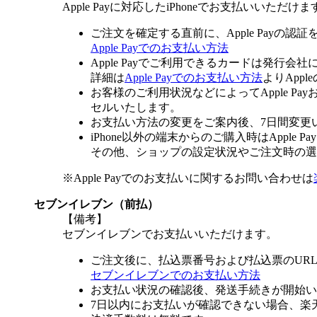
Apple Payに対応したiPhoneでお支払いいただけま
ご注文を確定する直前に、Apple Payの認
Apple Payでのお支払い方法
Apple Payでご利用できるカードは発行会
詳細は
Apple Payでのお支払い方法
よりApp
お客様のご利用状況などによってApple 
セルいたします。
お支払い方法の変更をご案内後、7日間変更
iPhone以外の端末からのご購入時はApple
その他、ショップの設定状況やご注文時の選択
※Apple Payでのお支払いに関するお問い合わせは
セブンイレブン（前払）
【備考】
セブンイレブンでお支払いいただけます。
ご注文後に、払込票番号および払込票のUR
セブンイレブンでのお支払い方法
お支払い状況の確認後、発送手続きが開始い
7日以内にお支払いが確認できない場合、楽