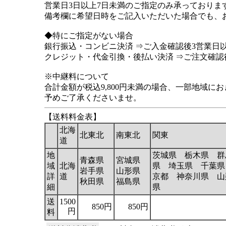
営業日3日以上7日未満のご指定のみ承っておりま
備考欄に希望日時をご記入いただいた場合でも、
◆特にご指定がない場合
銀行振込・コンビニ決済 ⇒ご入金確認後3営業日
クレジット・代金引換・後払い決済 ⇒ご注文確
※中継料について
合計金額が税込9,800円未満の場合、一部地域
予めご了承くださいませ。
【送料料金表】
北海
北東北
南東北
関東
道
地
茨城県 栃木県 群
青森県
宮城県
域
北海
県 埼玉県 千葉県
岩手県
山形県
詳
道
京都 神奈川県 山
秋田県
福島県
細
県
送
1500
850円
850円
円
料