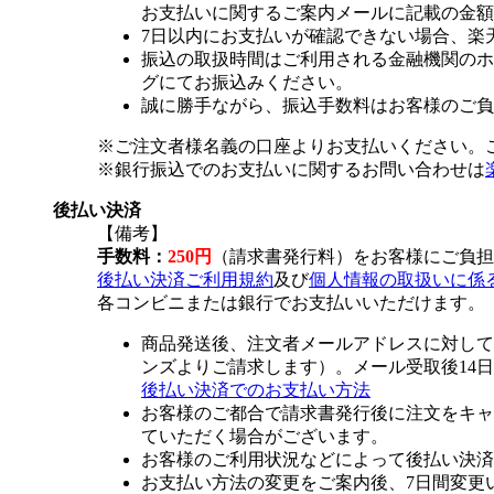
お支払いに関するご案内メールに記載の金額
7日以内にお支払いが確認できない場合、楽
振込の取扱時間はご利用される金融機関のホ
グにてお振込みください。
誠に勝手ながら、振込手数料はお客様のご負
※ご注文者様名義の口座よりお支払いください。
※銀行振込でのお支払いに関するお問い合わせは
後払い決済
【備考】
手数料：
250円
（請求書発行料）をお客様にご負担
後払い決済ご利用規約
及び
個人情報の取扱いに係
各コンビニまたは銀行でお支払いいただけます。
商品発送後、注文者メールアドレスに対して
ンズよりご請求します）。メール受取後14
後払い決済でのお支払い方法
お客様のご都合で請求書発行後に注文をキャ
ていただく場合がございます。
お客様のご利用状況などによって後払い決済
お支払い方法の変更をご案内後、7日間変更