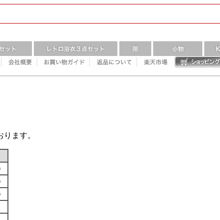
おります。
す）
す）
す）