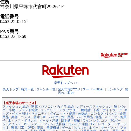
住所
神奈川県平塚市代官町29-26 1F
電話番号
0463-25-0215
FAX番号
0463-22-1869
楽天トップへ >>
楽天トップ
|
特集一覧
|
ジャンル一覧
|
楽天市場アプリ
|
スーパーDEAL
|
ランキング
|
出
店のご案内
【楽天市場のサービス】
ファッション 総合
|
家電・パソコン・カメラ 総合
|
レディースファッション
|
靴
|
バッ
グ・小物・ブランド雑貨
|
ジュエリー・アクセサリー
|
腕時計
|
下着・ナイトウェア
|
キ
ッズ・ベビー用品・マタニティ
|
ダイエット・健康
|
医薬品・コンタクトレンズ・介護
用品
|
美容・コスメ・香水
|
車・バイク
|
カー用品・バイク用品
|
食品
|
スイーツ・お菓
子
|
水・ソフトドリンク
|
ビール・洋酒
|
日本酒・焼酎
|
ワイン
|
パソコン・PCパー
ツ
|
タブレットPC・スマートフォン
|
光回線・モバイル通信
|
TV・レコーダー・オーデ
ィオ
|
家電
|
CD・DVD
|
楽器・音楽機材
|
ゲーム
|
おもちゃ
|
ホビー
|
サービス・リフォ
ーム
|
インテリア・収納
|
寝具・ベッド・マットレス
|
日用品雑貨・文房具・手芸
|
キッ