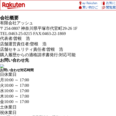
会社概要
有限会社アッシュ
〒254-0807 神奈川県平塚市代官町29-26 1F
TEL:0463-25-0215 FAX:0463-22-1869
代表者:曽根 浩
店舗運営責任者:曽根 浩
店舗セキュリティ責任者:曽根 浩
購入履歴からの適格請求書発行:対応可能
お問い合わせ先
お問い合わせ対応時間
日
休業日
月
10:00 ～ 17:00
火
10:00 ～ 17:00
水
10:00 ～ 17:00
木
10:00 ～ 17:00
金
10:00 ～ 17:00
土
休業日
祝
休業日