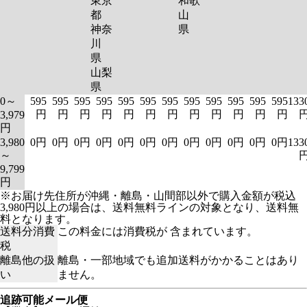
東京
和歌
都
山
神奈
県
川
県
山梨
県
0～
595
595
595
595
595
595
595
595
595
595
595
595
133
円
円
円
円
円
円
円
円
円
円
円
円
3,979
円
3,980
0円
0円
0円
0円
0円
0円
0円
0円
0円
0円
0円
0円
133
～
9,799
円
※お届け先住所が沖縄・離島・山間部以外で購入金額が税込
3,980円以上の場合は、送料無料ラインの対象となり、送料無
料となります。
送料分消費
この料金には消費税が 含まれています。
税
離島他の扱
離島・一部地域でも追加送料がかかることはあり
い
ません。
追跡可能メール便