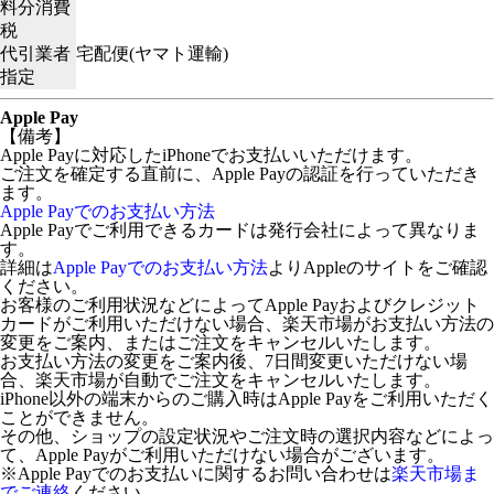
料分消費
税
代引業者
宅配便(ヤマト運輸)
指定
Apple Pay
【備考】
Apple Payに対応したiPhoneでお支払いいただけます。
ご注文を確定する直前に、Apple Payの認証を行っていただき
ます。
Apple Payでのお支払い方法
Apple Payでご利用できるカードは発行会社によって異なりま
す。
詳細は
Apple Payでのお支払い方法
よりAppleのサイトをご確認
ください。
お客様のご利用状況などによってApple Payおよびクレジット
カードがご利用いただけない場合、楽天市場がお支払い方法の
変更をご案内、またはご注文をキャンセルいたします。
お支払い方法の変更をご案内後、7日間変更いただけない場
合、楽天市場が自動でご注文をキャンセルいたします。
iPhone以外の端末からのご購入時はApple Payをご利用いただく
ことができません。
その他、ショップの設定状況やご注文時の選択内容などによっ
て、Apple Payがご利用いただけない場合がございます。
※Apple Payでのお支払いに関するお問い合わせは
楽天市場ま
でご連絡
ください。