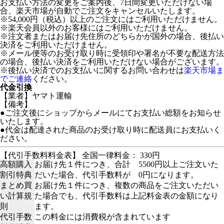
お支払い方法の変更をご案内後、7日間変更いただけない場
合、楽天市場が自動でご注文をキャンセルいたします。
※54,000円（税込）以上のご注文にはご利用いただけません。
※楽天会員以外のお客様にはご利用いただけません。
※注文者またはお届け先住所のどちらかが国外の場合、後払い
決済をご利用いただけません。
※メール便等のお受け取り時に受領印や署名が不要な配送方法
の場合、後払い決済をご利用いただけない場合がございます。
※後払い決済でのお支払いに関するお問い合わせは
楽天市場ま
でご連絡
ください。
代金引換
【業者】ヤマト運輸
【備考】
●ご注文後にショップからメールにてお支払い総額をお知らせ
いたします。
●代金は配達された商品のお受け取り時に配送員にお支払いく
ださい。
【代引手数料料金表】 全国一律料金： 330円
高額購入
お届け先１件につき、合計 5500円以上ご注文いた
割引特典
だいた場合、代引手数料が 0円になります。
まとめ買
お届け先１件につき、複数の商品をご注文いただい
い計算規
た場合でも、代引手数料は上記料金表の金額になり
則
ます。
代引手数
この料金には消費税が含まれています