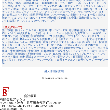
チン用品・食器・調理器具
|
花・観葉植物
|
ガーデン・DIY・工具
|
ペットフード ・ ペ
ット用品
|
スポーツ・アウトドア
|
ゴルフ用品
|
本
（
楽天ブックス
） |
ポイント
|
ネット
ショップ 開業・開店
|
楽天ウェブ検索
|
R-magazine（雑誌コラボ）
|
贈り物・ギフト
|
フ
ァッション公式ブランド
|
ポイントアップ
|
ディズニーゾーン
|
サンリオゾーン
|
まち
楽
|
楽天ふるさと納税
|
日用品翌日配達
|
スーパーDEAL
|
開催中イベント一覧
|
福袋＆
初売り
|
バレンタイン
|
ホワイトデー
|
母の日
|
父の日
|
お中元
|
敬老の日
|
ハロウィ
ン
|
お歳暮
|
クリスマス
|
おせち
|
ランキング
【楽天グループ】
楽天市場
|
旅行・ホテル予約・航空券
|
本・DVD・CD
|
電子書籍 楽天Kobo
|
ゴルフ場予
約
|
レシピ
|
車検見積もり・予約
|
イベント・チケット販売
|
写真プリント
|
美容室・ヘ
アサロン予約
|
女性向け健康管理サービス
|
物流委託・アウトソーシング
|
楽天スーパー
ポイント特集
|
Rebates（ポイント提携サイト）
|
楽天ポイントカード
|
おでかけでポイ
ント
|
Rakuten Fashion
|
地方競馬
|
競輪
|
アフィリエイト
|
ネット証券（株・FX・投資信
託）
|
カードローン
|
クレジットカード
|
電子マネー
|
決済システム
|
スマホでカード決
済
|
エネルギープランニング
|
住宅ローン変動金利（固定特約付き）・フラット35
|
損害
保険・生命保険比較
|
生命保険
|
自動車保険一括見積もり
|
インターネット銀行
|
ニュー
ス・検索
|
仕事紹介
|
不動産情報
|
ブログ
|
ROOM
|
楽天モバイル
|
プロバイダ・インタ
ーネット接続
|
無料通話＆メッセージアプリ
|
電話アプリ
|
動画配信
|
占い
|
toto・
BIG
|
宝くじ（ナンバーズ4・ナンバーズ3）
|
楽天イーグルス
|
楽天グループ サービス一
覧
個人情報保護方針
© Rakuten Group, Inc.
会社概要
有限会社アッシュ
〒254-0807 神奈川県平塚市代官町29-26 1F
TEL:0463-25-0215 FAX:0463-22-1869
代表者
:
曽根 浩