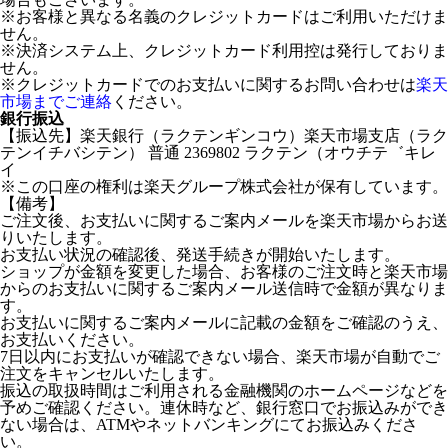
※お客様と異なる名義のクレジットカードはご利用いただけま
せん。
※決済システム上、クレジットカード利用控は発行しておりま
せん。
※クレジットカードでのお支払いに関するお問い合わせは
楽天
市場までご連絡
ください。
銀行振込
【振込先】楽天銀行（ラクテンギンコウ）楽天市場支店（ラク
テンイチバシテン） 普通 2369802 ラクテン（オウチテ゛キレ
イ
※この口座の権利は楽天グループ株式会社が保有しています。
【備考】
ご注文後、お支払いに関するご案内メールを楽天市場からお送
りいたします。
お支払い状況の確認後、発送手続きが開始いたします。
ショップが金額を変更した場合、お客様のご注文時と楽天市場
からのお支払いに関するご案内メール送信時で金額が異なりま
す。
お支払いに関するご案内メールに記載の金額をご確認のうえ、
お支払いください。
7日以内にお支払いが確認できない場合、楽天市場が自動でご
注文をキャンセルいたします。
振込の取扱時間はご利用される金融機関のホームページなどを
予めご確認ください。連休時など、銀行窓口でお振込みができ
ない場合は、ATMやネットバンキングにてお振込みくださ
い。