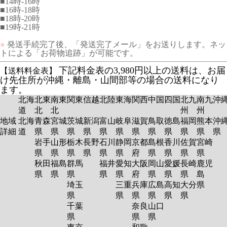
■14時-16時
■16時-18時
■18時-20時
■19時-21時
●
発送手続完了後、「発送完了メール」をお送りします。ネッ
トによる「お荷物追跡」が可能です。
下記料金表の3,980円以上の送料は、お届
【送料料金表】
け先住所が沖縄・離島・山間部等の場合の送料になり
ます。
北海
北東
南東
関東
信越
北陸
東海
関西
中国
四国
北九
南九
沖
道
北
北
州
州
地域
北海
青森
宮城
茨城
新潟
富山
岐阜
滋賀
鳥取
徳島
福岡
熊本
沖
詳細
道
県
県
県
県
県
県
県
県
県
県
県
岩手
山形
栃木
長野
石川
静岡
京都
島根
香川
佐賀
宮崎
県
県
県
県
県
県
府
県
県
県
県
秋田
福島
群馬
福井
愛知
大阪
岡山
愛媛
長崎
鹿児
県
県
県
県
県
府
県
県
県
島
埼玉
三重
兵庫
広島
高知
大分
県
県
県
県
県
県
県
千葉
奈良
山口
県
県
県