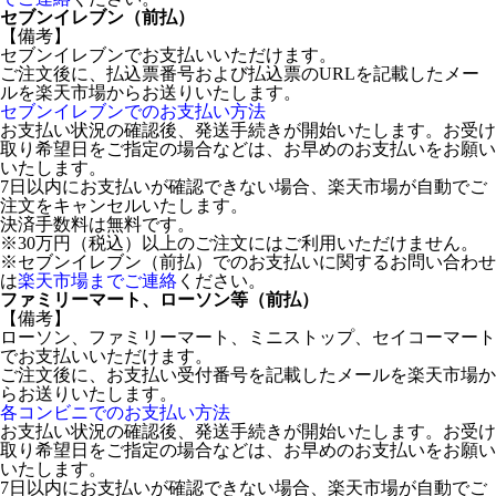
セブンイレブン（前払）
【備考】
セブンイレブンでお支払いいただけます。
ご注文後に、払込票番号および払込票のURLを記載したメー
ルを楽天市場からお送りいたします。
セブンイレブンでのお支払い方法
お支払い状況の確認後、発送手続きが開始いたします。お受け
取り希望日をご指定の場合などは、お早めのお支払いをお願い
いたします。
7日以内にお支払いが確認できない場合、楽天市場が自動でご
注文をキャンセルいたします。
決済手数料は無料です。
※30万円（税込）以上のご注文にはご利用いただけません。
※セブンイレブン（前払）でのお支払いに関するお問い合わせ
は
楽天市場までご連絡
ください。
ファミリーマート、ローソン等（前払）
【備考】
ローソン、ファミリーマート、ミニストップ、セイコーマート
でお支払いいただけます。
ご注文後に、お支払い受付番号を記載したメールを楽天市場か
らお送りいたします。
各コンビニでのお支払い方法
お支払い状況の確認後、発送手続きが開始いたします。お受け
取り希望日をご指定の場合などは、お早めのお支払いをお願い
いたします。
7日以内にお支払いが確認できない場合、楽天市場が自動でご