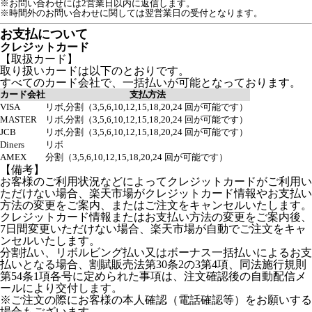
※お問い合わせには2営業日以内に返信します。
※時間外のお問い合わせに関しては翌営業日の受付となります。
お支払について
クレジットカード
【取扱カード】
取り扱いカードは以下のとおりです。
すべてのカード会社で、一括払いが可能となっております。
カード会社
支払方法
VISA
リボ,分割（3,5,6,10,12,15,18,20,24 回が可能です）
MASTER
リボ,分割（3,5,6,10,12,15,18,20,24 回が可能です）
JCB
リボ,分割（3,5,6,10,12,15,18,20,24 回が可能です）
Diners
リボ
AMEX
分割（3,5,6,10,12,15,18,20,24 回が可能です）
【備考】
お客様のご利用状況などによってクレジットカードがご利用い
ただけない場合、楽天市場がクレジットカード情報やお支払い
方法の変更をご案内、またはご注文をキャンセルいたします。
クレジットカード情報またはお支払い方法の変更をご案内後、
7日間変更いただけない場合、楽天市場が自動でご注文をキャ
ンセルいたします。
分割払い、リボルビング払い又はボーナス一括払いによるお支
払いとなる場合、割賦販売法第30条2の3第4項、同法施行規則
第54条1項各号に定められた事項は、注文確認後の自動配信メ
ールにより交付します。
※ご注文の際にお客様の本人確認（電話確認等）をお願いする
場合もございます。