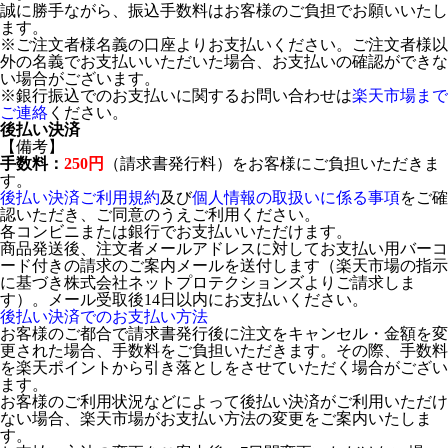
誠に勝手ながら、振込手数料はお客様のご負担でお願いいたし
ます。
※ご注文者様名義の口座よりお支払いください。ご注文者様以
外の名義でお支払いいただいた場合、お支払いの確認ができな
い場合がございます。
※銀行振込でのお支払いに関するお問い合わせは
楽天市場まで
ご連絡
ください。
後払い決済
【備考】
手数料：
250円
（請求書発行料）をお客様にご負担いただきま
す。
後払い決済ご利用規約
及び
個人情報の取扱いに係る事項
をご確
認いただき、ご同意のうえご利用ください。
各コンビニまたは銀行でお支払いいただけます。
商品発送後、注文者メールアドレスに対してお支払い用バーコ
ード付きの請求のご案内メールを送付します（楽天市場の指示
に基づき株式会社ネットプロテクションズよりご請求しま
す）。メール受取後14日以内にお支払いください。
後払い決済でのお支払い方法
お客様のご都合で請求書発行後に注文をキャンセル・金額を変
更された場合、手数料をご負担いただきます。その際、手数料
を楽天ポイントから引き落としをさせていただく場合がござい
ます。
お客様のご利用状況などによって後払い決済がご利用いただけ
ない場合、楽天市場がお支払い方法の変更をご案内いたしま
す。