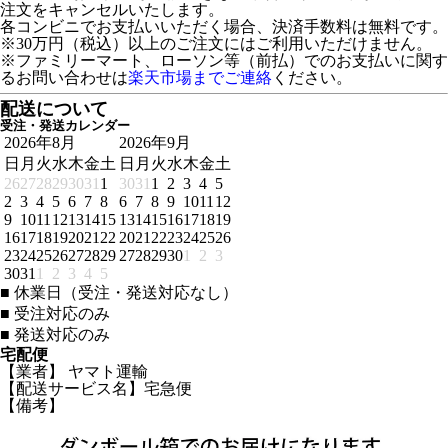
注文をキャンセルいたします。
各コンビニでお支払いいただく場合、決済手数料は無料です。
※30万円（税込）以上のご注文にはご利用いただけません。
※ファミリーマート、ローソン等（前払）でのお支払いに関す
るお問い合わせは
楽天市場までご連絡
ください。
配送について
受注・発送カレンダー
2026年8月
2026年9月
日
月
火
水
木
金
土
日
月
火
水
木
金
土
26
27
28
29
30
31
1
30
31
1
2
3
4
5
2
3
4
5
6
7
8
6
7
8
9
10
11
12
9
10
11
12
13
14
15
13
14
15
16
17
18
19
16
17
18
19
20
21
22
20
21
22
23
24
25
26
23
24
25
26
27
28
29
27
28
29
30
1
2
3
30
31
1
2
3
4
5
■
休業日（受注・発送対応なし）
■
受注対応のみ
■
発送対応のみ
宅配便
【業者】 ヤマト運輸
【配送サービス名】宅急便
【備考】