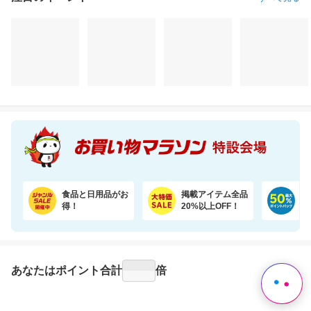
注目のイベント
すべて見る
食品と日用品がお
掲載アイテム全品
日
得！
20%以上OFF！
ポ