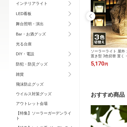
インテリアライト
LED看板
舞台照明・演出
Bar・お酒グッズ
光る台座
ット 交
2個セット 放熱 ヒートシンク 70×70×
ソーラーライト 屋外
DIY・電設
1000V
11mm アルミ製 両面放熱テープ付き
置き型 3色切替 置く・
タルマル
冷却フィン アルミフィン IC モジュー
動点灯 防水 IP65 高さ3
1,078
5,170
防犯・防災グッズ
円
円
ル LED モーター 放熱器 冷却パーツ
50lm 玄関 アプロー
放熱対策 電子工作 部品 DIY
配線不要 おしゃれ 
雑貨
飛沫防止グッズ
ウイルス対策グッズ
おすすめ商品
アウトレット会場
【特集】ソーラーガーデンライ
ト