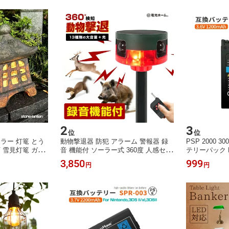
2
3
位
位
ーラー 灯篭 とう
動物撃退器 防犯 アラーム 警報器 録
PSP 2000 3
石 雪見灯篭 ガー
音 機能付 ソーラー式 360度 人感セン
テリーパック 
 門灯 外灯 庭園
サー 赤外線 リモコン操作 熊 熊対策
1200mAh 
3,850
999
円
円
害獣 猫よけ 侵入防止 光 警告音 大音
リー
量 ピストル音 熊 鹿 猪 イタチ 鳥 タ
ヌキ 畑 庭 菜園 埋め込み 壁面 フェン
ス 駆除グッズ 対策 充電式 電光ホー
ム