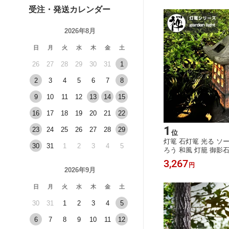
受注・発送カレンダー
2026年8月
日
月
火
水
木
金
土
26
27
28
29
30
31
1
2
3
4
5
6
7
8
9
10
11
12
13
14
15
16
17
18
19
20
21
22
1
23
24
25
26
27
28
29
位
灯篭 石灯篭 光る ソ
30
31
1
2
3
4
5
ろう 和風 灯籠 御影
デンライト 防水 禅 庭
3,267
円
灯 造園 充電式
2026年9月
日
月
火
水
木
金
土
30
31
1
2
3
4
5
6
7
8
9
10
11
12