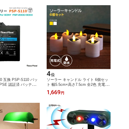
4
位
000 互換 PSP-S110 バッ
ソーラー キャンドル ライト 6個セッ
PSE 認証済 バッテリー
ト 幅5.5cm×高さ7.5cm 全2色 充電式
充電バッテリー 互換バッテ
防水 ロウソク ゆらゆら 炎 ゆらぎ 屋
1,669
円
外 ガーデンライト LEDキャンドル イ
ンテリアライト 雑貨 アンティーク 間
接照明 階段 庭 玄関 花壇 キャンドル
ライト