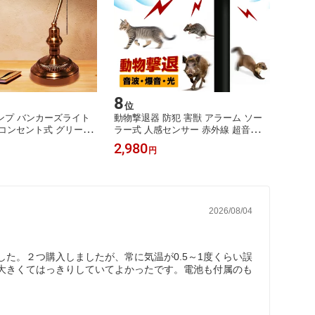
8
位
ンプ バンカーズライト
動物撃退器 防犯 害獣 アラーム ソー
 コンセント式 グリーン
ラー式 人感センサー 赤外線 超音波
 おしゃれ アンティー
爆音 フラッシュ 猫よけ 侵入防止 光
2,980
円
いい レトロ モダン テー
大音量 熊 鹿 猪 イタチ 鳥 タヌキ 畑
スクライト ランプ ベッ
庭 菜園 埋め込み 壁面 フェンス 駆除
グッズ 対策 充電式 電光ホーム
2026/08/04
た。２つ購入しましたが、常に気温が0.5～1度くらい誤
大きくてはっきりしていてよかったです。電池も付属のも