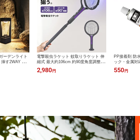
 ガーデンライト
電撃殺虫ラケット 蚊取りラケット 伸
PP接着剤 防
挿す2WAY 自
縮式 最大約106cm 約90度角度調整 U
ック・金属対応
5cm 30LED 1
SB充電式 UV誘虫モード 2WAY 据え
熱 防湿 溶剤
2,980
550
円
円
チ 庭 花壇 足元灯
置き スタンド付き 室内用 日本語取扱
シリコーン LE
電光ホーム
説明書付き