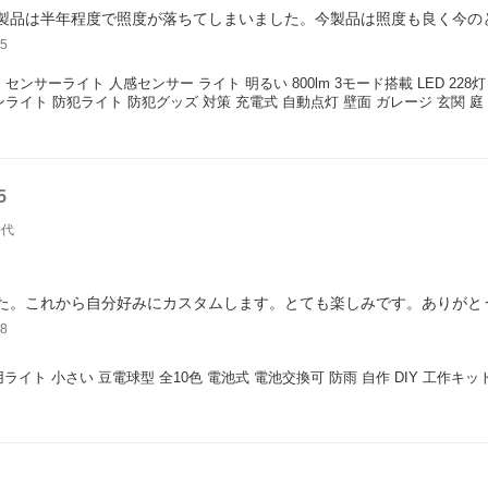
製品は半年程度で照度が落ちてしまいました。今製品は照度も良く今の
5
 センサーライト 人感センサー ライト 明るい 800lm 3モード搭載 LED 228
ンライト 防犯ライト 防犯グッズ 対策 充電式 自動点灯 壁面 ガレージ 玄関 庭
5
0代
た。これから自分好みにカスタムします。とても楽しみです。ありがと
8
汎用ライト 小さい 豆電球型 全10色 電池式 電池交換可 防雨 自作 DIY 工作キ