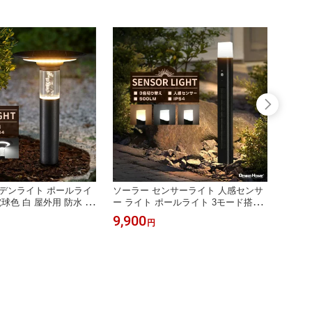
デンライト ポールライ
ソーラー センサーライト 人感センサ
ソーラ
球色 白 屋外用 防水 調
ー ライト ポールライト 3モード搭載
ー ポ
edライト モダン 明るい
電球色 白 屋外用 防水 調色 おしゃれ l
昼光色
9,900
13,4
円
ラー ライト 自動点灯
edライト モダン 明るい ガーデンライ
れ l
 芝生 エクステリア 北
ト ソーラーライト 防犯ライト 自動点
ライト
挿し込み
灯 埋め込み 庭 芝生 エクステリア 北
動点灯
欧
クステ