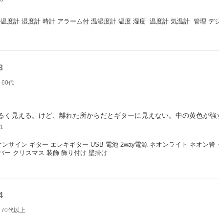
温度計 湿度計 時計 アラーム付 温湿度計 温度 湿度  温度計 気温計  管理 
3
60代
るく見える。けど、離れた所からだとギターに見えない。中の黄色が強
1
ネオンサイン ギター エレキギター USB 電池 2way電源 ネオンライト ネオン
 バー クリスマス 装飾 飾り付け 壁掛け
4
70代以上