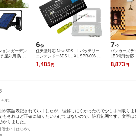
6
7
位
位
ション ガーデン
任天堂対応 New 3DS LL バッテリー
バンカーズラ
げ 屋外用 防水
ニンテンドー3DS LL XL SPR-003 バ
LED電球対応
ンタン 大型ソー
ッテリー 互換 PSE 認証済 2200mAh
テーブルランプ
1,485
8,873
円
円
ッテリー ソーラ
バッテリー Nintendo ニンテンドー 互
ク 北欧 かわ
わいい クリスマ
換電池 交換 充電バッテリー 充電池
ブルライト デ
け 庭 玄関 キャ
工具付
ドサイド
3
40代
明が英語表記されていましたが、理解しにくかったので少し手間取りまし
でもそれほど正確に知りたいわけではないので、許容範囲です。文字は
助かりました。
普段使い｜はじめて
8