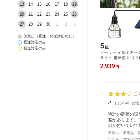
13
14
15
16
17
18
19
20
21
22
23
24
25
26
27
28
29
30
1
2
3
休業日（受注・発送対応なし）
受注対応のみ
5
位
発送対応のみ
ソーラー イルミネー
ライト 電球色 吊り下
ペンダント ランプ ラ
2,939
円
ラーパネル 大容量バ
ー充電式 おしゃれ か
ス ハロウィン 飾り付
ンプ
もに4946
女性
時計の調整の説
差があります。
のが付いていて
子供へ｜実用品・
注文日：2026/07/2