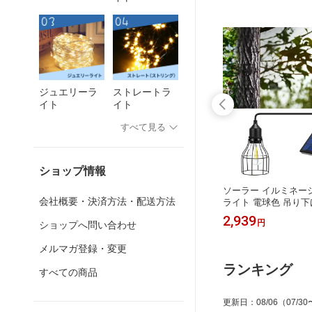
ジュエリーラ
ストレートラ
イト
イト
すべて見る
ショップ情報
ト モザイ
ソーラー ガーデンライト クラック ガ
ソーラー イルミネー
会社概要・決済方法・配送方法
灯 消灯
ラス Lサイズ 3個セット 直径15cm 屋
ライト 電球色 吊り下
玄関 ア
外用 防水 おしゃれ かわいい ledライ
ペンダント ランプ ラ
7,500
2,939
円
円
ショップへ問い合わせ
雨 照度
ト レトロ ボール シンプル モダン ラ
ラーパネル 大容量バ
ーラーライ
ンプ 間接照明 ソーラー ライト フェ
ー充電式 おしゃれ か
メルマガ登録・変更
ル
アリー 自動点灯 韓国 庭 アプローチ
ス ハロウィン 飾り付
エクステリア
ンプ
ランキング
すべての商品
更新日
：
08/06
（07/30