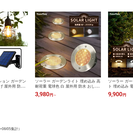
ション ガーデン
ソーラー ガーデンライト 埋め込み 高
ソーラー ガー
げ 屋外用 防水
耐荷重 電球色 白 屋外用 防水 おしゃ
ト 埋め込み 電
ンタン 大型ソー
れ ledライト 明るい 間接照明 ソーラ
光 おしゃれ l
3,980
9,900
円
～
円
ッテリー ソーラ
ーライト 自動点灯 アプローチ 庭 芝
間接照明 ソー
わいい クリスマ
生 エクステリア カーポート 北欧
アプローチ 庭
け 庭 玄関 キャ
欧 ホワイト 
〜08/05集計）