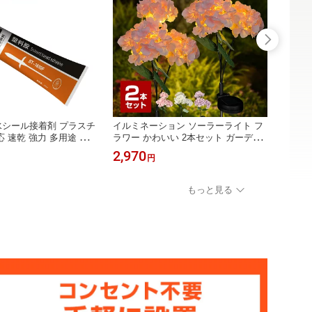
水シール接着剤 プラスチ
イルミネーション ソーラーライト フ
イルミ
 速乾 強力 多用途 耐
ラワー かわいい 2本セット ガーデン
イト 
型接着剤 ボンド 固まる
ライト 屋外 防水 IP44 シャンパンゴ
コン 
2,970
18,3
円
D照明 電子部品 DIY
ールド 花壇 庭 玄関 埋込み型 ソーラ
ー&ゴ
ー 充電式 おしゃれ 花 電源不要 配線
ツリー
不要 電光ホーム
ホーム
もっと見る