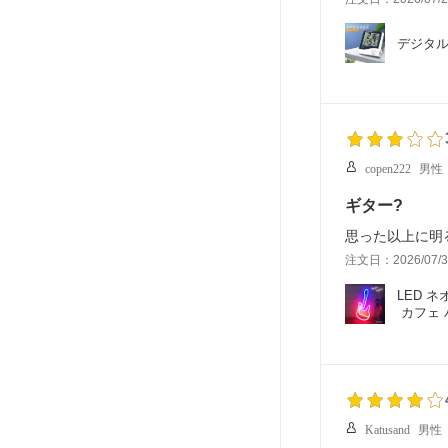
デジタル
copen222
男性
ギター?
思った以上に明
注文日：2026/07/3
LED 
 カフェ
Katusand
男性