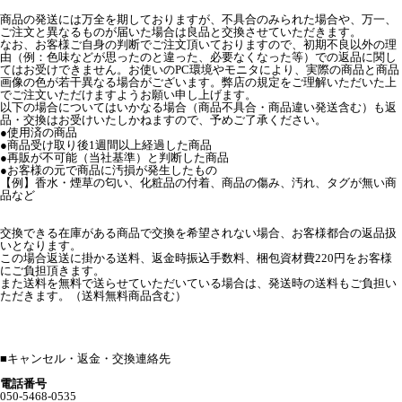
商品の発送には万全を期しておりますが、不具合のみられた場合や、万一、
ご注文と異なるものが届いた場合は良品と交換させていただきます。
なお、お客様ご自身の判断でご注文頂いておりますので、初期不良以外の理
由（例：色味などが思ったのと違った、必要なくなった等）での返品に関し
てはお受けできません。お使いのPC環境やモニタにより、実際の商品と商品
画像の色が若干異なる場合がございます。弊店の規定をご理解いただいた上
でご注文いただけますようお願い申し上げます。
以下の場合についてはいかなる場合（商品不具合・商品違い発送含む）も返
品・交換はお受けいたしかねますので、予めご了承ください。
●使用済の商品
●商品受け取り後1週間以上経過した商品
●再販が不可能（当社基準）と判断した商品
●お客様の元で商品に汚損が発生したもの
【例】香水・煙草の匂い、化粧品の付着、商品の傷み、汚れ、タグが無い商
品など
交換できる在庫がある商品で交換を希望されない場合、お客様都合の返品扱
いとなります。
この場合返送に掛かる送料、返金時振込手数料、梱包資材費220円をお客様
にご負担頂きます。
また送料を無料で送らせていただいている場合は、発送時の送料もご負担い
ただきます。（送料無料商品含む）
■
キャンセル・返金・交換連絡先
電話番号
050-5468-0535