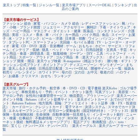
楽天トップ
|
特集一覧
|
ジャンル一覧
|
楽天市場アプリ
|
スーパーDEAL
|
ランキング
|
出
店のご案内
【楽天市場のサービス】
ファッション 総合
|
家電・パソコン・カメラ 総合
|
レディースファッション
|
靴
|
バッ
グ・小物・ブランド雑貨
|
ジュエリー・アクセサリー
|
腕時計
|
下着・ナイトウェア
|
キ
ッズ・ベビー用品・マタニティ
|
ダイエット・健康
|
医薬品・コンタクトレンズ・介護
用品
|
美容・コスメ・香水
|
車・バイク
|
カー用品・バイク用品
|
食品
|
スイーツ・お菓
子
|
水・ソフトドリンク
|
ビール・洋酒
|
日本酒・焼酎
|
ワイン
|
パソコン・PCパー
ツ
|
タブレットPC・スマートフォン
|
光回線・モバイル通信
|
TV・レコーダー・オーデ
ィオ
|
家電
|
CD・DVD
|
楽器・音楽機材
|
ゲーム
|
おもちゃ
|
ホビー
|
サービス・リフォ
ーム
|
インテリア・収納
|
寝具・ベッド・マットレス
|
日用品雑貨・文房具・手芸
|
キッ
チン用品・食器・調理器具
|
花・観葉植物
|
ガーデン・DIY・工具
|
ペットフード ・ ペ
ット用品
|
スポーツ・アウトドア
|
ゴルフ用品
|
本
（
楽天ブックス
） |
ポイント
|
ネット
ショップ 開業・開店
|
楽天ウェブ検索
|
R-magazine（雑誌コラボ）
|
贈り物・ギフト
|
フ
ァッション公式ブランド
|
ポイントアップ
|
ディズニーゾーン
|
サンリオゾーン
|
まち
楽
|
楽天ふるさと納税
|
日用品翌日配達
|
スーパーDEAL
|
開催中イベント一覧
|
福袋＆
初売り
|
バレンタイン
|
ホワイトデー
|
母の日
|
父の日
|
お中元
|
敬老の日
|
ハロウィ
ン
|
お歳暮
|
クリスマス
|
おせち
|
ランキング
【楽天グループ】
楽天市場
|
旅行・ホテル予約・航空券
|
本・DVD・CD
|
電子書籍 楽天Kobo
|
ゴルフ場予
約
|
レシピ
|
車検見積もり・予約
|
イベント・チケット販売
|
写真プリント
|
美容室・ヘ
アサロン予約
|
女性向け健康管理サービス
|
物流委託・アウトソーシング
|
楽天スーパー
ポイント特集
|
Rebates（ポイント提携サイト）
|
楽天ポイントカード
|
おでかけでポイ
ント
|
Rakuten Fashion
|
地方競馬
|
競輪
|
アフィリエイト
|
ネット証券（株・FX・投資信
託）
|
カードローン
|
クレジットカード
|
電子マネー
|
決済システム
|
スマホでカード決
済
|
エネルギープランニング
|
住宅ローン変動金利（固定特約付き）・フラット35
|
損害
保険・生命保険比較
|
生命保険
|
自動車保険一括見積もり
|
インターネット銀行
|
ニュー
ス・検索
|
仕事紹介
|
不動産情報
|
ブログ
|
ROOM
|
楽天モバイル
|
プロバイダ・インタ
ーネット接続
|
無料通話＆メッセージアプリ
|
電話アプリ
|
動画配信
|
占い
|
toto・
BIG
|
宝くじ（ナンバーズ4・ナンバーズ3）
|
楽天イーグルス
|
楽天グループ サービス一
覧