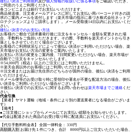
後払い決済ご利用規約
及び
個人情報の取扱いに係る事項
をご確認いただき、
ご同意のうえご利用ください。
各コンビニまたは銀行でお支払いいただけます。
商品発送後、注文者メールアドレスに対してお支払い用バーコード付きの請
求のご案内メールを送付します（楽天市場の指示に基づき株式会社ネットプ
ロテクションズよりご請求します）。メール受取後14日以内にお支払いくだ
さい。
後払い決済でのお支払い方法
お客様のご都合で請求書発行後に注文をキャンセル・金額を変更された場
合、手数料をご負担いただきます。その際、手数料を楽天ポイントから引き
落としをさせていただく場合がございます。
お客様のご利用状況などによって後払い決済がご利用いただけない場合、楽
天市場がお支払い方法の変更をご案内いたします。
お支払い方法の変更をご案内後、7日間変更いただけない場合、楽天市場が
自動でご注文をキャンセルいたします。
※54,000円（税込）以上のご注文にはご利用いただけません。
※楽天会員以外のお客様にはご利用いただけません。
※注文者またはお届け先住所のどちらかが国外の場合、後払い決済をご利用
いただけません。
※メール便等のお受け取り時に受領印や署名が不要な配送方法の場合、後払
い決済をご利用いただけない場合がございます。
※後払い決済でのお支払いに関するお問い合わせは
楽天市場までご連絡
くだ
さい。
代金引換
【業者】ヤマト運輸（地域・条件により別の運送業者になる場合がございま
す）
【備考】
●ご注文後にショップからメールにてお支払い総額をお知らせいたします。
●代金は配達された商品のお受け取り時に配送員にお支払いください。
【代引手数料料金表】 全国一律料金： 330円
高額購入割
お届け先１件につき、合計 8000円以上ご注文いただいた場合、