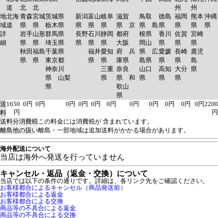
道
北
北
州
州
地
北海
青森
宮城
茨城県
新潟
富山
岐阜
滋賀
鳥取
徳島
福岡
熊本
沖縄
域
道
県
県
栃木県
県
県
県
県 京
県 島
県
県
県
県
詳
岩手
山形
群馬県
長野
石川
静岡
都府
根県
香川
佐賀
宮崎
細
県
県
埼玉県
県
県
県
大阪
岡山
県
県
県
秋田
福島
千葉県
福井
愛知
府 兵
県 広
愛媛
長崎
鹿児
県
県
東京都
県
県
庫県
島県
県
県
島
神奈川
三重
奈良
山口
高知
大分
県
県 山梨
県
県 和
県
県
県
県
歌山
県
送
1650
0円
0円
0円
0円
0円
0円
0円
0円
0円
0円
0円
2200
円
円
料
送料分消費税
この料金には消費税が 含まれています。
離島他の扱い
離島・一部地域は追加送料がかかる場合があります。
海外配送について
当店は海外へ発送を行っていません
キャンセル・返品（返金・交換）について
当店では以下の条件の通りです。詳細は、各リンク先をご確認ください。
お客様都合によるキャンセル（商品発送前）
お客様都合による返金
お客様都合による交換
商品等の不具合による返金
商品等の不具合による交換