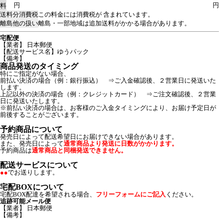
円
円
料
送料分消費税
この料金には消費税が 含まれています。
離島他の扱い
離島・一部地域は追加送料がかかる場合があります。
宅配便
【業者】 日本郵便
【配送サービス名】ゆうパック
【備考】
商品発送のタイミング
特にご指定がない場合、
前払い決済の場合（例：銀行振込） ⇒ご入金確認後、２営業日に発送いた
します。
上記以外の決済の場合（例：クレジットカード） ⇒ご注文確認後、２営業
日に発送いたします。
※前払い決済の場合は、お客様のご入金タイミングにより、お届け予定日が
前後することがございます。
予約商品について
発売日によって配送希望日にお届けできない場合があります。
また、発売日によって
通常商品より発送に日数がかかります。
予約商品は
通常商品と同梱発送できません。
配送サービスについて
●●
でお送りします。
宅配BOXについて
宅配BOX配達を希望される場合、
フリーフォームにご記入
ください。
追跡可能メール便
【業者】 日本郵便
【備考】