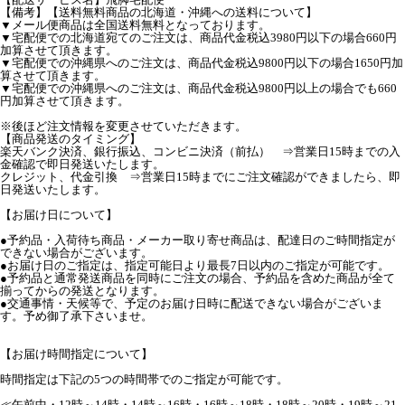
【備考】【送料無料商品の北海道・沖縄への送料について】
▼メール便商品は全国送料無料となっております。
▼宅配便での北海道宛てのご注文は、商品代金税込3980円以下の場合660円
加算させて頂きます。
▼宅配便での沖縄県へのご注文は、商品代金税込9800円以下の場合1650円加
算させて頂きます。
▼宅配便での沖縄県へのご注文は、商品代金税込9800円以上の場合でも660
円加算させて頂きます。
※後ほど注文情報を変更させていただきます。
【商品発送のタイミング】
楽天バンク決済、銀行振込、コンビニ決済（前払） ⇒営業日15時までの入
金確認で即日発送いたします。
クレジット、代金引換 ⇒営業日15時までにご注文確認ができましたら、即
日発送いたします。
【お届け日について】
●予約品・入荷待ち商品・メーカー取り寄せ商品は、配達日のご時間指定が
できない場合がございます。
●お届け日のご指定は、指定可能日より最長7日以内のご指定が可能です。
●予約品と通常発送商品を同時にご注文の場合、予約品を含めた商品が全て
揃ってからの発送となります。
●交通事情・天候等で、予定のお届け日時に配送できない場合がございま
す。予め御了承下さいませ。
【お届け時間指定について】
時間指定は下記の5つの時間帯でのご指定が可能です。
≪午前中・12時～14時・14時～16時・16時～18時・18時～20時・19時～21