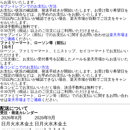
らお送りいたします。
セブンイレブンでのお支払い方法
お支払い状況の確認後、発送手続きが開始いたします。お受け取り希望日を
ご指定の場合などは、お早めのお支払いをお願いいたします。
7日以内にお支払いが確認できない場合、楽天市場が自動でご注文をキャン
セルいたします。
決済手数料は無料です。
※30万円（税込）以上のご注文にはご利用いただけません。
※セブンイレブン（前払）でのお支払いに関するお問い合わせは
楽天市場ま
でご連絡
ください。
ファミリーマート、ローソン等（前払）
【備考】
ローソン、ファミリーマート、ミニストップ、セイコーマートでお支払いい
ただけます。
ご注文後に、お支払い受付番号を記載したメールを楽天市場からお送りいた
します。
各コンビニでのお支払い方法
お支払い状況の確認後、発送手続きが開始いたします。お受け取り希望日を
ご指定の場合などは、お早めのお支払いをお願いいたします。
7日以内にお支払いが確認できない場合、楽天市場が自動でご注文をキャン
セルいたします。
各コンビニでお支払いいただく場合、決済手数料は無料です。
※30万円（税込）以上のご注文にはご利用いただけません。
※ファミリーマート、ローソン等（前払）でのお支払いに関するお問い合わ
せは
楽天市場までご連絡
ください。
配送について
受注・発送カレンダー
2026年8月
2026年9月
日
月
火
水
木
金
土
日
月
火
水
木
金
土
26
27
28
29
30
31
1
30
31
1
2
3
4
5