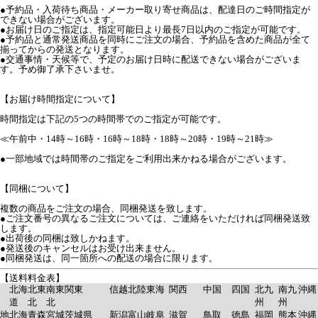
●予約品・入荷待ち商品・メーカー取り寄せ商品は、配達日のご時間指定が
できない場合がございます。
●お届け日のご指定は、指定可能日より最長7日以内のご指定が可能です。
●予約品と通常発送商品を同時にご注文の場合、予約品を含めた商品が全て
揃ってからの発送となります。
●交通事情・天候等で、予定のお届け日時に配送できない場合がございま
す。予め御了承下さいませ。
【お届け時間指定について】
時間指定は下記の5つの時間帯でのご指定が可能です。
≪午前中・14時～16時・16時～18時・18時～20時・19時～21時≫
●一部地域では時間帯のご指定をご利用出来かねる場合がございます。
【同梱について】
複数の商品をご注文の場合、同梱発送を致します。
●ご注文番号の異なるご注文については、ご連絡をいただければ同梱発送致
します。
●出荷後の同梱は致しかねます。
●発送後のキャンセルはお受け出来ません。
●同梱発送は、同一箇所への配送の場合に限ります。
【送料料金表】
北海
北東
南東
関東
信越
北陸
東海
関西
中国
四国
北九
南九
沖縄
道
北
北
州
州
地
北海
青森
宮城
茨城県
新潟
富山
岐阜
滋賀
鳥取
徳島
福岡
熊本
沖縄